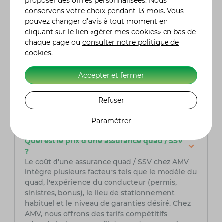
proposer des offres personnalisées. Nous
assureur spécialisé dans le domaine de la moto,
conservons votre choix pendant 13 mois. Vous
est une option à prendre en sérieuse
pouvez changer d’avis à tout moment en
considération. Fort de son expertise, AMV offre
cliquant sur le lien «gérer mes cookies» en bas de
des solutions adaptées aux besoins spécifiques
chaque page ou
consulter notre politique de
des pilotes de quad, assurant ainsi une
cookies
.
couverture complète et fiable pour leurs
véhicules tout-terrain. Grâce à son expertise du
Accepter et fermer
secteur, AMV peut offrir des services sur
mesure et des conseils avisés, assurant la
tranquillité d'esprit des motocyclistes et
Refuser
passionnés de tout-terrain tout au long de leurs
aventures sur la route et les chemins.
Paramétrer
Quel est le prix d'une assurance quad / SSV
?
Le coût d'une assurance quad / SSV chez AMV
intègre plusieurs facteurs tels que le modèle du
quad, l'expérience du conducteur (permis,
sinistres, bonus), le lieu de stationnement
habituel et le niveau de garanties désiré. Chez
AMV, nous offrons des tarifs compétitifs