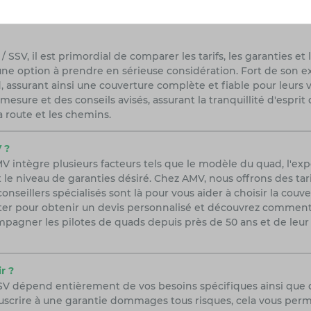
 SSV, il est primordial de comparer les tarifs, les garanties e
une option à prendre en sérieuse considération. Fort de son e
 assurant ainsi une couverture complète et fiable pour leurs v
mesure et des conseils avisés, assurant la tranquillité d'espri
a route et les chemins.
 ?
 intègre plusieurs facteurs tels que le modèle du quad, l'exp
 le niveau de garanties désiré. Chez AMV, nous offrons des tar
seillers spécialisés sont là pour vous aider à choisir la couv
acter pour obtenir un devis personnalisé et découvrez commen
pagner les pilotes de quads depuis près de 50 ans et de leu
r ?
SSV dépend entièrement de vos besoins spécifiques ainsi que
scrire à une garantie dommages tous risques, cela vous permet