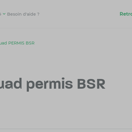
Retr
s
Besoin d'aide ?
quad PERMIS BSR
uad permis BSR