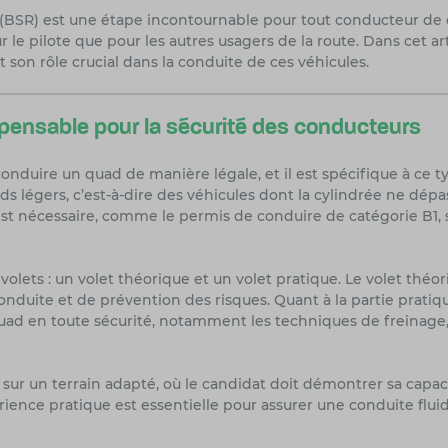
(BSR) est une étape incontournable pour tout conducteur de q
 le pilote que pour les autres usagers de la route. Dans cet ar
 son rôle crucial dans la conduite de ces véhicules.
spensable pour la sécurité des conducteurs
nduire un quad de manière légale, et il est spécifique à ce typ
ds légers, c’est-à-dire des véhicules dont la cylindrée ne dép
t nécessaire, comme le permis de conduire de catégorie B1, 
ets : un volet théorique et un volet pratique. Le volet théo
onduite et de prévention des risques. Quant à la partie pratiqu
quad en toute sécurité, notamment les techniques de freinage, 
é sur un terrain adapté, où le candidat doit démontrer sa capaci
ience pratique est essentielle pour assurer une conduite flui