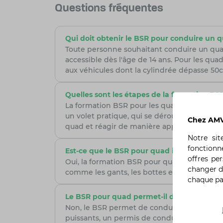
Questions fréquentes
Qui doit obtenir le BSR pour conduire un 
Toute personne souhaitant conduire un quad
accessible dès l'âge de 14 ans. Pour les qu
aux véhicules dont la cylindrée dépasse 50
Quelles sont les étapes de la formation BS
La formation BSR pour les quads comprend de
un volet pratique, qui se déroule sur un ter
Chez AMV,
quad et réagir de manière appropriée aux s
Notre si
fonctionn
Est-ce que le BSR pour quad inclut l’équip
offres pe
Oui, la formation BSR pour quad insiste sur 
changer d
comme les gants, les bottes et les vêteme
chaque p
Le BSR pour quad permet-il de conduire to
Non, le BSR permet de conduire des quads lé
puissants, un permis de conduire spécifique