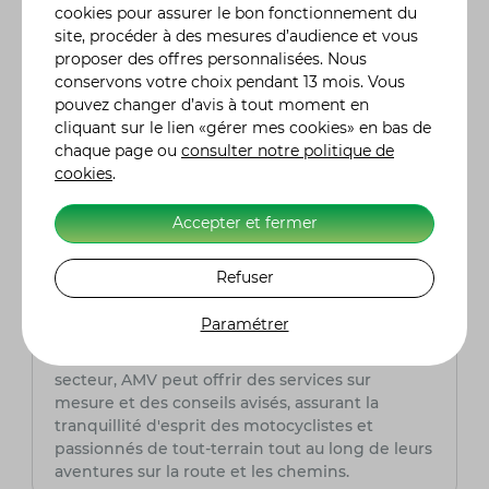
14 ans après une formation courte de 7 heures
cookies pour assurer le bon fonctionnement du
sans examen final. Le choix dépend donc du
site, procéder à des mesures d’audience et vous
type de quad que vous souhaitez conduire.
proposer des offres personnalisées. Nous
conservons votre choix pendant 13 mois. Vous
pouvez changer d’avis à tout moment en
Quelle assurance quad / SSV choisir ?
cliquant sur le lien «gérer mes cookies» en bas de
chaque page ou
consulter notre politique de
Pour choisir avec soin votre assurance quad /
cookies
.
SSV, il est primordial de comparer les tarifs, les
garanties et les franchises proposées. AMV,
assureur spécialisé dans le domaine de la moto,
Accepter et fermer
est une option à prendre en sérieuse
considération. Fort de son expertise, AMV offre
Refuser
des solutions adaptées aux besoins spécifiques
des pilotes de quad, assurant ainsi une
Paramétrer
couverture complète et fiable pour leurs
véhicules tout-terrain. Grâce à son expertise du
secteur, AMV peut offrir des services sur
mesure et des conseils avisés, assurant la
tranquillité d'esprit des motocyclistes et
passionnés de tout-terrain tout au long de leurs
aventures sur la route et les chemins.