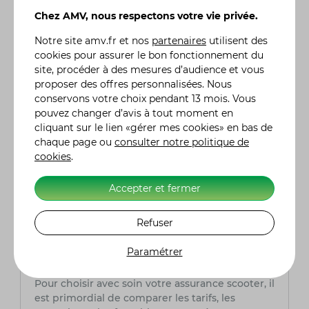
débutants ?
Les scooters pour débutants offrent une
Chez AMV, nous respectons votre vie privée.
conduite plus sûre et plus accessible grâce à
Notre site
amv.fr
et nos
partenaires
utilisent des
leur légèreté, leur petite cylindrée et leur
cookies pour assurer le bon fonctionnement du
facilité d'entretien. Ils sont également plus
site, procéder à des mesures d’audience et vous
économiques et idéaux pour les trajets
proposer des offres personnalisées. Nous
quotidiens en ville.
conservons votre choix pendant 13 mois. Vous
pouvez changer d’avis à tout moment en
Est-il facile d’entretenir un scooter
cliquant sur le lien «gérer mes cookies» en bas de
débutant ?
chaque page ou
consulter notre politique de
Oui, les scooters pour débutants sont
cookies
.
généralement conçus pour être faciles à
entretenir. Les pièces sont souvent abordables
Accepter et fermer
et accessibles, et de nombreux modèles sont
conçus pour un entretien simple, même pour
les conducteurs novices.
Refuser
Paramétrer
Quelle assurance scooter choisir ?
Pour choisir avec soin votre assurance scooter, il
est primordial de comparer les tarifs, les