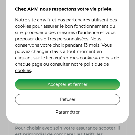
Les scooters routiers varient généralement de
Chez AMV, nous respectons votre vie privée.
125cm³ à 650cm³. Les modèles de 125cm³ sont
souvent suffisants pour une conduite
Notre site
amv.fr
et nos
partenaires
utilisent des
quotidienne et des trajets modérés, tandis que
cookies pour assurer le bon fonctionnement du
les modèles plus puissants conviennent mieux
site, procéder à des mesures d’audience et vous
aux longs trajets sur autoroutes ou à des
proposer des offres personnalisées. Nous
vitesses plus élevées.
conservons votre choix pendant 13 mois. Vous
pouvez changer d’avis à tout moment en
Un scooter routier est-il économique en
cliquant sur le lien «gérer mes cookies» en bas de
carburant ?
chaque page ou
consulter notre politique de
Oui, malgré leur puissance, les scooters routiers
cookies
.
sont généralement plus économes en
carburant que les motos de même catégorie. Ils
Accepter et fermer
sont conçus pour offrir un bon compromis
entre performance et consommation, ce qui les
Refuser
rend adaptés à une utilisation régulière.
Paramétrer
Quelle assurance scooter choisir ?
Pour choisir avec soin votre assurance scooter, il
est primordial de comparer les tarifs, les