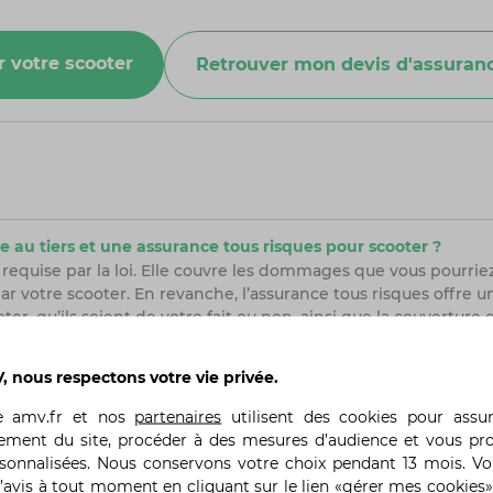
r votre scooter
Retrouver mon devis d'assuranc
e au tiers et une assurance tous risques pour scooter ?
 requise par la loi. Elle couvre les dommages que vous pourriez
votre scooter. En revanche, l’assurance tous risques offre un
r, qu’ils soient de votre fait ou non, ainsi que la couverture
 nous respectons votre vie privée.
nce pour un scooter de moins de 50cm³ ?
te
amv.fr
et nos
partenaires
utilisent des cookies pour assu
, l’assurance est obligatoire. Cependant, la loi ne stipule qu
ement du site, procéder à des mesures d’audience et vous pr
couvre les dommages que vous pourriez causer à autrui, mais 
rsonnalisées. Nous conservons votre choix pendant 13 mois. V
ls.
’avis à tout moment en cliquant sur le lien «gérer mes cookies»