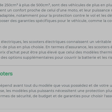
de 250cm³ à plus de 500cm³, sont des véhicules de plus en plus
ent un confort proche de celui d’une moto, et leur puissance
s adaptée, notamment pour la protection contre le vol et les d
poser des garanties spécifiques pour le véhicule, comme la co
lectriques, les scooters électriques connaissent un véritable e
de plus en plus choisie. En termes d’assurance, les scooter
prix d’achat peut être plus élevé que celui des modèles thermi
 des options supplémentaires pour couvrir la batterie et les ris
oters
 dépend avant tout du modèle que vous possédez et de votre us
e, les modèles plus puissants nécessitent une protection plus
mes de sécurité, de budget et de garanties pour choisir l'assur