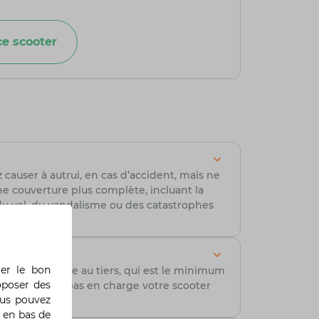
e scooter
 causer à autrui, en cas d’accident, mais ne
e couverture plus complète, incluant la
 du vol, du vandalisme ou des catastrophes
rer le bon
e la couverture au tiers, qui est le minimum
oposer des
elle ne prend pas en charge votre scooter
ous pouvez
 en bas de