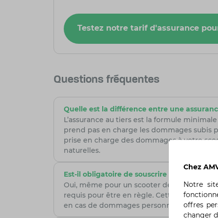
Testez notre tarif d'assurance pou
Questions fréquentes
Quelle est la différence entre une assuranc
L’assurance au tiers est la formule minimale
prend pas en charge les dommages subis par 
prise en charge des dommages à votre scoote
naturelles.
Chez AMV,
Est-il obligatoire de souscrire une assura
Notre si
Oui, même pour un scooter de moins de 50cm³
fonctionn
requis pour être en règle. Cette assurance 
offres pe
en cas de dommages personnels ou matérie
changer d