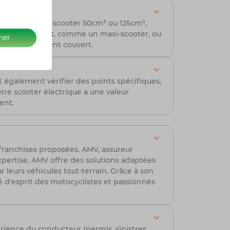
n ville avec un scooter 50cm³ ou 125cm³,
ter plus puissant, comme un maxi-scooter, ou
mer
r être pleinement couvert.
ut également vérifier des points spécifiques,
tre scooter électrique a une valeur
ent.
s franchises proposées. AMV, assureur
xpertise, AMV offre des solutions adaptées
 leurs véhicules tout-terrain. Grâce à son
té d'esprit des motocyclistes et passionnés
rience du conducteur (permis, sinistres,