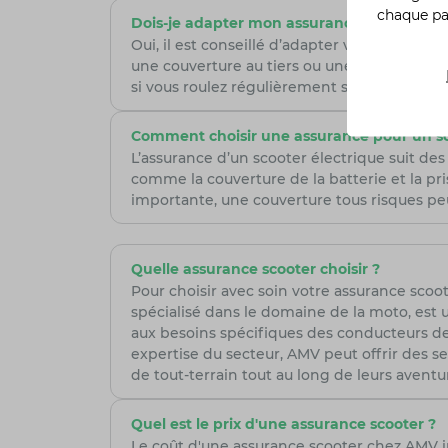
chaque p
Dois-je adapter mon assurance scooter si je
Oui, il est conseillé d’adapter votre assura
une couverture au tiers ou une couverture é
si vous roulez régulièrement sur autoroute,
Comment choisir une assurance pour un sc
L’assurance d’un scooter électrique suit des
comme la couverture de la batterie et la pri
importante, une couverture tous risques pe
Quelle assurance scooter choisir ?
Pour choisir avec soin votre assurance scoote
spécialisé dans le domaine de la moto, est 
aux besoins spécifiques des conducteurs de 
expertise du secteur, AMV peut offrir des se
de tout-terrain tout au long de leurs aventur
Quel est le prix d'une assurance scooter ?
Le coût d'une assurance scooter chez AMV in