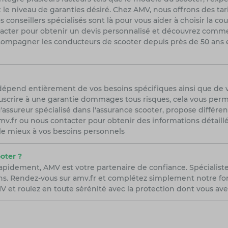
 le niveau de garanties désiré. Chez AMV, nous offrons des tar
conseillers spécialisés sont là pour vous aider à choisir la c
ntacter pour obtenir un devis personnalisé et découvrez com
compagner les conducteurs de scooter depuis près de 50 ans e
 dépend entièrement de vos besoins spécifiques ainsi que de 
scrire à une garantie dommages tous risques, cela vous permet
'assureur spécialisé dans l'assurance scooter, propose différe
r amv.fr ou nous contacter pour obtenir des informations détail
 le mieux à vos besoins personnels
oter ?
rapidement, AMV est votre partenaire de confiance. Spécialist
ns. Rendez-vous sur amv.fr et complétez simplement notre form
 et roulez en toute sérénité avec la protection dont vous ave