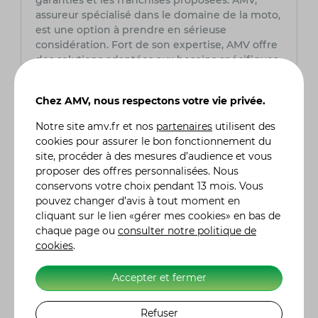
garanties et les franchises proposées. AMV,
assureur spécialisé dans le domaine de la moto,
est une option à prendre en sérieuse
considération. Fort de son expertise, AMV offre
des solutions adaptées aux besoins spécifiques
des motards, assurant ainsi une couverture
complète et fiable pour leurs deux-roues. Grâce
Chez AMV, nous respectons votre vie privée.
à son expertise du secteur, AMV peut offrir des
services sur mesure et des conseils avisés,
Notre site
amv.fr
et nos
partenaires
utilisent des
assurant la tranquillité d'esprit des
cookies pour assurer le bon fonctionnement du
motocyclistes tout au long de leurs aventures
site, procéder à des mesures d’audience et vous
sur la route.
proposer des offres personnalisées. Nous
conservons votre choix pendant 13 mois. Vous
Quel est le prix d'une assurance moto ?
pouvez changer d’avis à tout moment en
Le coût d'une assurance moto chez AMV
cliquant sur le lien «gérer mes cookies» en bas de
intègre plusieurs facteurs tels que le modèle de
chaque page ou
consulter notre politique de
la moto, l'expérience du conducteur (permis,
cookies
.
sinistres, bonus), le lieu de stationnement
habituel et le niveau de garanties désiré. Chez
Accepter et fermer
AMV, nous offrons des tarifs compétitifs
adaptés à chaque profil de conducteur et à
Refuser