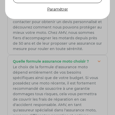
chaque type de moto. Nos conseillers
spécialisés sont là pour vous aider à choisir la
Paramétrer
couverture qui répond le mieux à vos besoins
et à votre budget. N'hésitez pas à nous
contacter pour obtenir un devis personnalisé et
découvrez comment nous pouvons protéger au
mieux votre moto. Chez AMV, nous sommes
fiers d'accompagner les motards depuis près
de 50 ans et de leur proposer une assurance sur
mesure pour rouler en toute sérénité.
Quelle formule assurance moto choisir ?
Le choix de la formule d'assurance moto
dépend entièrement de vos besoins
spécifiques ainsi que de votre budget. Si vous
possédez une moto récente, il est fortement
recommandé de souscrire à une garantie
dommages tous risques, cela vous permettra
de couvrir les frais de réparation en cas
d'accident responsable. AMV, en tant
qu'assureur spécialisé dans l'assurance moto,