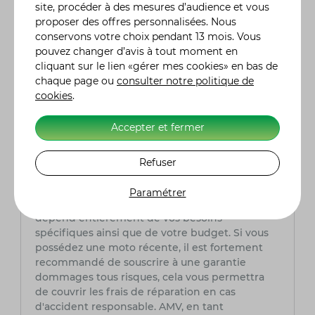
adaptés à chaque profil de conducteur et à
site, procéder à des mesures d’audience et vous
chaque type de moto. Nos conseillers
proposer des offres personnalisées. Nous
spécialisés sont là pour vous aider à choisir la
conservons votre choix pendant 13 mois. Vous
couverture qui répond le mieux à vos besoins
pouvez changer d’avis à tout moment en
et à votre budget. N'hésitez pas à nous
cliquant sur le lien «gérer mes cookies» en bas de
contacter pour obtenir un devis personnalisé et
chaque page ou
consulter notre politique de
découvrez comment nous pouvons protéger au
cookies
.
mieux votre moto. Chez AMV, nous sommes
fiers d'accompagner les motards depuis près
Accepter et fermer
de 50 ans et de leur proposer une assurance sur
mesure pour rouler en toute sérénité.
Refuser
Quelle formule assurance moto choisir ?
Paramétrer
Le choix de la formule d'assurance moto
dépend entièrement de vos besoins
spécifiques ainsi que de votre budget. Si vous
possédez une moto récente, il est fortement
recommandé de souscrire à une garantie
dommages tous risques, cela vous permettra
de couvrir les frais de réparation en cas
d'accident responsable. AMV, en tant