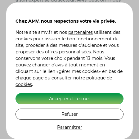
à son expertise du secteur, AMV peut offrir des
services sur mesure et des conseils avisés,
assurant la tranquillité d'esprit des
motocyclistes tout au long de leurs aventures
Chez AMV, nous respectons votre vie privée.
sur la route.
Notre site
amv.fr
et nos
partenaires
utilisent des
cookies pour assurer le bon fonctionnement du
Quel est le prix d'une assurance moto ?
site, procéder à des mesures d’audience et vous
Le coût d'une assurance moto chez AMV
proposer des offres personnalisées. Nous
intègre plusieurs facteurs tels que le modèle de
conservons votre choix pendant 13 mois. Vous
la moto, l'expérience du conducteur (permis,
pouvez changer d’avis à tout moment en
sinistres, bonus), le lieu de stationnement
cliquant sur le lien «gérer mes cookies» en bas de
habituel et le niveau de garanties désiré. Chez
chaque page ou
consulter notre politique de
AMV, nous offrons des tarifs compétitifs
cookies
.
adaptés à chaque profil de conducteur et à
chaque type de moto. Nos conseillers
Accepter et fermer
spécialisés sont là pour vous aider à choisir la
couverture qui répond le mieux à vos besoins
et à votre budget. N'hésitez pas à nous
Refuser
contacter pour obtenir un devis personnalisé et
découvrez comment nous pouvons protéger au
Paramétrer
mieux votre moto. Chez AMV, nous sommes