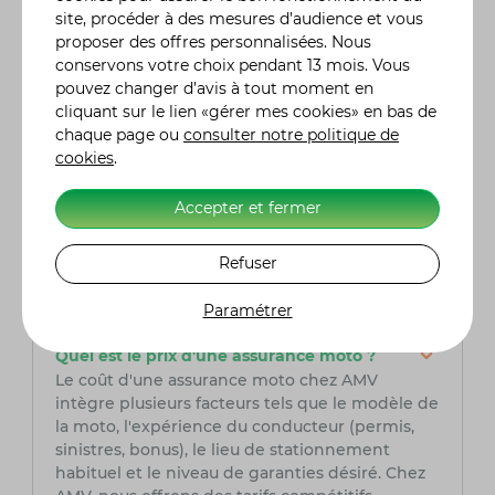
Pour choisir avec soin votre assurance moto, il
site, procéder à des mesures d’audience et vous
est primordial de comparer les tarifs, les
proposer des offres personnalisées. Nous
garanties et les franchises proposées. AMV,
conservons votre choix pendant 13 mois. Vous
assureur spécialisé dans le domaine de la moto,
pouvez changer d’avis à tout moment en
est une option à prendre en sérieuse
cliquant sur le lien «gérer mes cookies» en bas de
considération. Fort de son expertise, AMV offre
chaque page ou
consulter notre politique de
des solutions adaptées aux besoins spécifiques
cookies
.
des motards, assurant ainsi une couverture
complète et fiable pour leurs deux-roues. Grâce
Accepter et fermer
à son expertise du secteur, AMV peut offrir des
services sur mesure et des conseils avisés,
assurant la tranquillité d'esprit des
Refuser
motocyclistes tout au long de leurs aventures
sur la route.
Paramétrer
Quel est le prix d'une assurance moto ?
Le coût d'une assurance moto chez AMV
intègre plusieurs facteurs tels que le modèle de
la moto, l'expérience du conducteur (permis,
sinistres, bonus), le lieu de stationnement
habituel et le niveau de garanties désiré. Chez