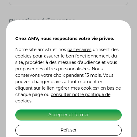
Questions fréquentes
Chez AMV, nous respectons votre vie privée.
Quels sont les principaux modèles de
scooters proposés par SYM ?
Notre site
amv.fr
et nos
partenaires
utilisent des
SYM propose une large gamme de scooters,
cookies pour assurer le bon fonctionnement du
allant des modèles compacts pour la ville aux
site, procéder à des mesures d’audience et vous
scooters de plus grande cylindrée pour les
proposer des offres personnalisées. Nous
longs trajets. Les modèles populaires incluent
conservons votre choix pendant 13 mois. Vous
le SYM Symphony, un scooter urbain très prisé,
pouvez changer d’avis à tout moment en
le SYM Jet 14, apprécié pour son design
cliquant sur le lien «gérer mes cookies» en bas de
moderne et sa maniabilité, ainsi que le SYM
chaque page ou
consulter notre politique de
Maxsym, un maxi-scooter conçu pour le confort
cookies
.
et la performance sur les longues distances.
Accepter et fermer
Les scooters SYM sont-ils économiques en
termes de consommation de carburant ?
Refuser
Oui, les scooters SYM sont reconnus pour leur