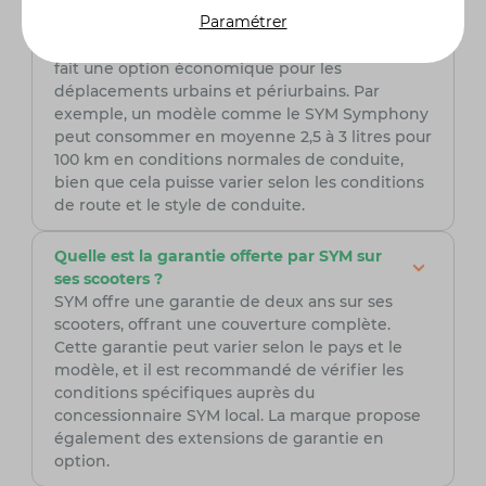
économie de carburant. Grâce à leurs moteurs
Paramétrer
modernes et efficaces, les modèles de SYM
offrent une consommation réduite, ce qui en
fait une option économique pour les
déplacements urbains et périurbains. Par
exemple, un modèle comme le SYM Symphony
peut consommer en moyenne 2,5 à 3 litres pour
100 km en conditions normales de conduite,
bien que cela puisse varier selon les conditions
de route et le style de conduite.
Quelle est la garantie offerte par SYM sur
ses scooters ?
SYM offre une garantie de deux ans sur ses
scooters, offrant une couverture complète.
Cette garantie peut varier selon le pays et le
modèle, et il est recommandé de vérifier les
conditions spécifiques auprès du
concessionnaire SYM local. La marque propose
également des extensions de garantie en
option.