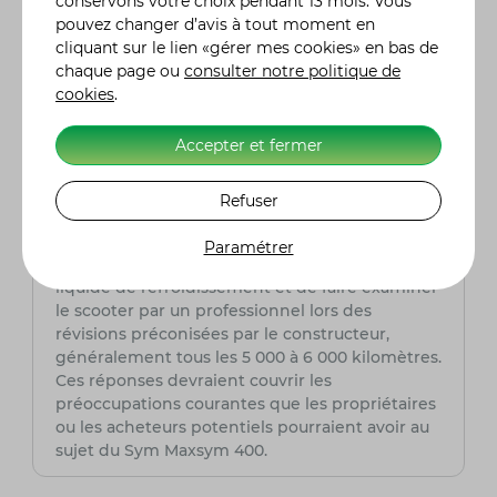
conservons votre choix pendant 13 mois. Vous
routes mouillées.
pouvez changer d’avis à tout moment en
cliquant sur le lien «gérer mes cookies» en bas de
Quel est le type d'entretien régulier
chaque page ou
consulter notre politique de
recommandé pour le Sym Maxsym 400 ?
cookies
.
Pour maintenir le Sym Maxsym 400 en bon
état, il est recommandé de suivre un
Accepter et fermer
programme d'entretien régulier. Cela inclut des
vérifications et des remplacements réguliers
de l'huile moteur, des filtres à huile et à air, ainsi
Refuser
que des contrôles périodiques des freins, des
pneus et du système de transmission. Il est
Paramétrer
également important de vérifier le niveau de
liquide de refroidissement et de faire examiner
le scooter par un professionnel lors des
révisions préconisées par le constructeur,
généralement tous les 5 000 à 6 000 kilomètres.
Ces réponses devraient couvrir les
préoccupations courantes que les propriétaires
ou les acheteurs potentiels pourraient avoir au
sujet du Sym Maxsym 400.