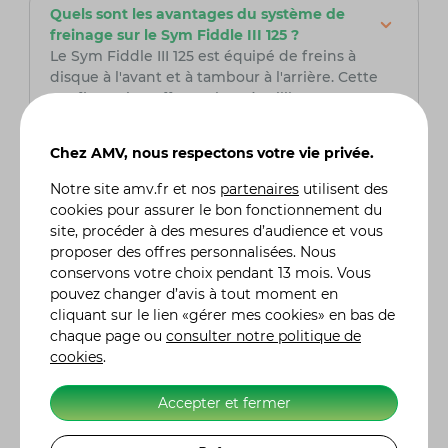
Quels sont les avantages du système de
freinage sur le Sym Fiddle III 125 ?
Le Sym Fiddle III 125 est équipé de freins à
disque à l'avant et à tambour à l'arrière. Cette
configuration offre un bon équilibre entre
performance de freinage et coût d'entretien.
De plus, il dispose d'un système de freinage
Chez AMV, nous respectons votre vie privée.
combiné (CBS) qui aide à répartir la force de
freinage entre les roues avant et arrière pour
Notre site
amv.fr
et nos
partenaires
utilisent des
améliorer la stabilité et la sécurité lors des
cookies pour assurer le bon fonctionnement du
freinages.
site, procéder à des mesures d’audience et vous
proposer des offres personnalisées. Nous
Le Sym Fiddle III 125 est-il adapté pour une
conservons votre choix pendant 13 mois. Vous
conduite en milieu urbain ?
pouvez changer d’avis à tout moment en
Oui, le Sym Fiddle III 125 est particulièrement
cliquant sur le lien «gérer mes cookies» en bas de
bien adapté pour une conduite en milieu
chaque page ou
consulter notre politique de
urbain. Avec son design compact, il se faufile
cookies
.
facilement dans les embouteillages et se gare
sans difficulté. Sa taille et son poids légers en
Accepter et fermer
font un scooter facile à manœuvrer dans la
circulation dense. De plus, son moteur de