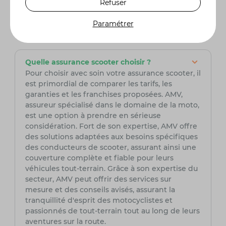
Refuser
125cm³ offre une puissance suffisante pour les
trajets urbains tout en restant économique en
Paramétrer
carburant.
Quelle assurance scooter choisir ?
Pour choisir avec soin votre assurance scooter, il
est primordial de comparer les tarifs, les
garanties et les franchises proposées. AMV,
assureur spécialisé dans le domaine de la moto,
est une option à prendre en sérieuse
considération. Fort de son expertise, AMV offre
des solutions adaptées aux besoins spécifiques
des conducteurs de scooter, assurant ainsi une
couverture complète et fiable pour leurs
véhicules tout-terrain. Grâce à son expertise du
secteur, AMV peut offrir des services sur
mesure et des conseils avisés, assurant la
tranquillité d'esprit des motocyclistes et
passionnés de tout-terrain tout au long de leurs
aventures sur la route.