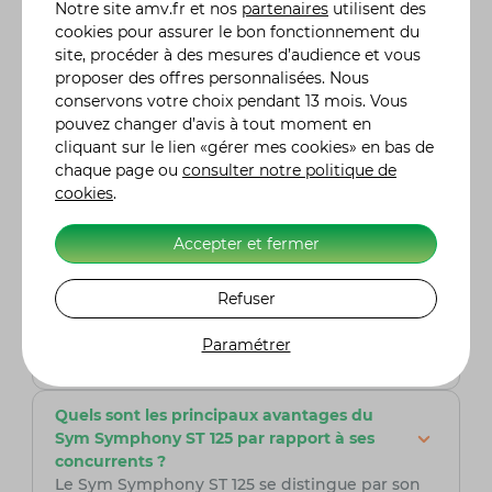
Notre site
amv.fr
et nos
partenaires
utilisent des
économique en carburant. Il consomme en
cookies pour assurer le bon fonctionnement du
moyenne 2,5 à 3 litres aux 100 km, ce qui en fait
site, procéder à des mesures d’audience et vous
un choix idéal pour les déplacements urbains
proposer des offres personnalisées. Nous
et les trajets quotidiens.
conservons votre choix pendant 13 mois. Vous
pouvez changer d’avis à tout moment en
Le Sym Symphony ST 125 est-il adapté pour
cliquant sur le lien «gérer mes cookies» en bas de
les trajets sur autoroute ?
chaque page ou
consulter notre politique de
Le Sym Symphony ST 125 est principalement
cookies
.
conçu pour une utilisation urbaine et
périurbaine. Avec une vitesse maximale
Accepter et fermer
d'environ 100-110 km/h, il peut être utilisé sur de
courtes distances sur autoroute, mais il n'est
pas recommandé pour les longs trajets
Refuser
autoroutiers. Sa meilleure performance se
trouve dans les environnements urbains et
Paramétrer
suburbains.
Quels sont les principaux avantages du
Sym Symphony ST 125 par rapport à ses
concurrents ?
Le Sym Symphony ST 125 se distingue par son