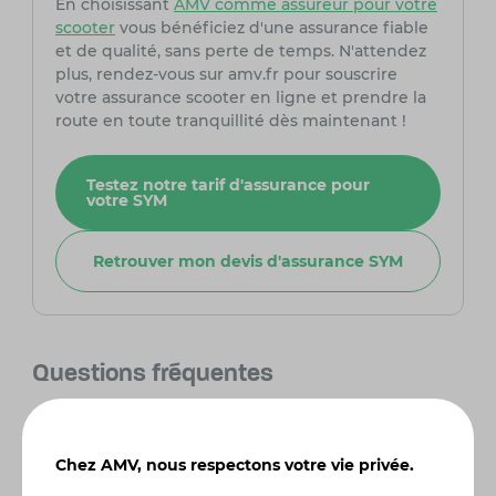
En choisissant
AMV comme assureur pour votre
scooter
vous bénéficiez d'une assurance fiable
et de qualité, sans perte de temps. N'attendez
plus, rendez-vous sur amv.fr pour souscrire
votre assurance scooter en ligne et prendre la
route en toute tranquillité dès maintenant !
Testez notre tarif d'assurance pour
votre SYM
Retrouver mon devis d'assurance SYM
Questions fréquentes
Quelle est la consommation moyenne de
carburant du Sym Symphony ST 125 ?
Chez AMV, nous respectons votre vie privée.
Le Sym Symphony ST 125 est réputé pour être