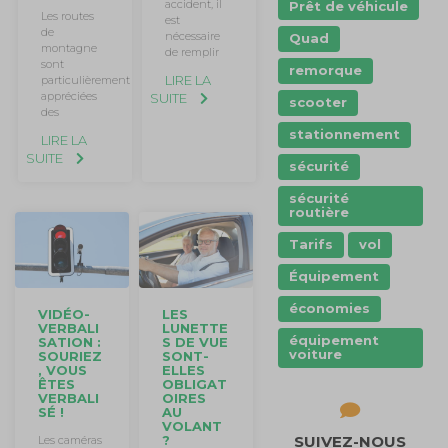
accident, il
Prêt de véhicule
Les routes
est
de
nécessaire
Quad
montagne
de remplir
sont
remorque
LIRE LA
particulièrement
appréciées
SUITE
scooter
des
stationnement
LIRE LA
SUITE
sécurité
sécurité
routière
Tarifs
vol
Équipement
économies
LES
VIDÉO-
LUNETTE
VERBALI
équipement
S DE VUE
SATION :
voiture
SONT-
SOURIEZ
ELLES
, VOUS
OBLIGAT
ÊTES
OIRES
VERBALI
AU
SÉ !
VOLANT
?
SUIVEZ-NOUS
Les caméras