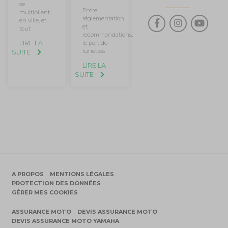
se
Entre
multiplient
réglementation
en ville, et
et
tout
recommandations,
LIRE LA
le port de
lunettes
SUITE
LIRE LA
SUITE
A PROPOS
MENTIONS LÉGALES
PROTECTION DES DONNÉES
GÉRER MES COOKIES
ASSURANCE MOTO
DEVIS ASSURANCE MOTO
DEVIS ASSURANCE MOTO YAMAHA