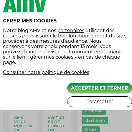
identité est indiquée sur
Assurance moto
le site mobile. Grâce à la
Assurance
géolocalisation, finie
véhicule
GERER MES COOKIES
collection
l’incertitude de l’attente
liée aux aléas de la
Notre
blog AMV
et nos
partenaires
utilisent des
balade moto
cookies pour assurer le bon fonctionnement du site,
circulation, vous pourrez
carte grise
procéder à des mesures d’audience. Nous
suivre en temps réel son
conservons votre choix pendant 13 mois. Vous
Casque
CES
heure estimée d’arrivée et
pouvez changer d’avis à tout moment en cliquant
sur le lien « gérer mes cookies » en bas de chaque
visualiser son trajet
circuit
page.
jusqu’à vous !
code de la route
Consulter notre politique de cookies
conduite
écoresponsable
ACCEPTER ET FERMER
constat
Paramétrer
covoiturage
créneau
AMV
VOITUR
dashcam
VOUS
ES DE
INVITE À
FONCTI
Droit
LA
ON :