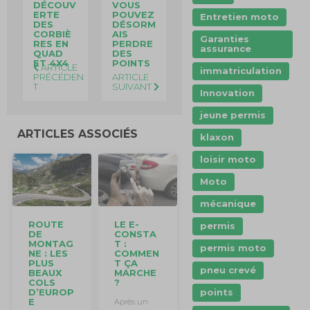
DÉCOUV
VOUS
ERTE
POUVEZ
Entretien moto
DES
DÉSORM
CORBIÈ
AIS
Garanties
RES EN
PERDRE
assurance
QUAD
DES
ET 4X4
POINTS
ARTICLE
immatriculation
PRÉCÉDEN
ARTICLE
T
SUIVANT
Innovation
jeune permis
ARTICLES ASSOCIÉS
klaxon
loisir moto
Moto
mécanique
LE E-
ROUTE
permis
CONSTA
DE
T :
MONTAG
permis moto
COMMEN
NE : LES
T ÇA
PLUS
pneu crevé
MARCHE
BEAUX
?
COLS
D’EUROP
points
E
Après un