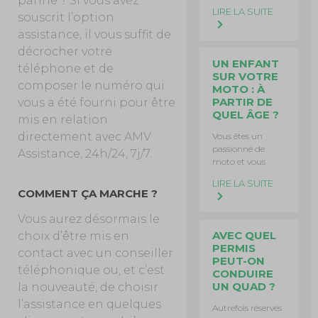
panne ? Si vous avez
LIRE LA SUITE
souscrit l’option
assistance, il vous suffit de
décrocher votre
UN ENFANT
téléphone et de
SUR VOTRE
composer le numéro qui
MOTO : À
PARTIR DE
vous a été fourni pour être
QUEL ÂGE ?
mis en relation
directement avec AMV
Vous êtes un
passionné de
Assistance, 24h/24, 7j/7.
moto et vous
LIRE LA SUITE
COMMENT ÇA MARCHE ?
Vous aurez désormais le
AVEC QUEL
choix d’être mis en
PERMIS
contact avec un conseiller
PEUT-ON
téléphonique ou, et c’est
CONDUIRE
UN QUAD ?
la nouveauté, de choisir
l’assistance en quelques
Autrefois réservés