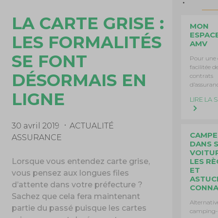
LA CARTE GRISE :
MON
ESPAC
LES FORMALITÉS
AMV
SE FONT
Pour une 
facilitée d
DÉSORMAIS EN
contrats
d’assuranc
LIGNE
LIRE LA 
30 avril 2019
ACTUALITÉ
CAMPE
ASSURANCE
DANS 
VOITUR
Lorsque vous entendez carte grise,
LES RÈ
ET
vous pensez aux longues files
ASTUC
d’attente dans votre préfecture ?
CONNA
Sachez que cela fera maintenant
Alternativ
partie du passé puisque les cartes
camping-c