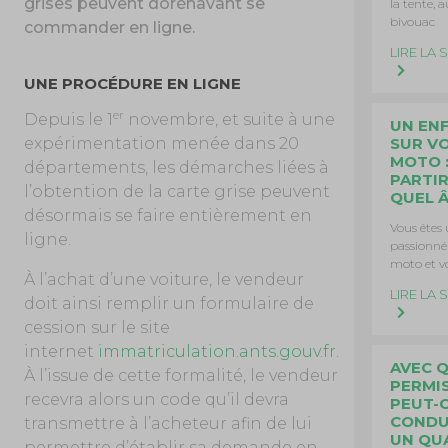
grises peuvent dorénavant se
la tente, a
bivouac
commander en ligne.
LIRE LA 
UNE PROCÉDURE EN LIGNE
er
Depuis le 1
novembre, et suite à une
UN EN
expérimentation menée dans 20
SUR V
MOTO :
départements, les démarches liées à
PARTIR
l’obtention de la carte grise peuvent
QUEL Â
désormais se faire entièrement en
Vous êtes
ligne.
passionné
moto et v
À l’achat d’une voiture, le vendeur
LIRE LA 
doit ainsi remplir un formulaire de
cession sur le site
internet
immatriculation.ants.gouv.fr
.
AVEC 
À l’issue de cette formalité, le vendeur
PERMI
recevra alors un code qu’il devra
PEUT-
CONDU
transmettre à l’acheteur afin de lui
UN QU
permettre d’établir sa demande en