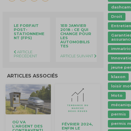
dashcam
Droit
LE FORFAIT
1ER JANVIER
Entretie
POST-
2018 : CE QUI
STATIONNEME
CHANGE POUR
Garantie
NT (FPS)
LES
assuranc
AUTOMOBILIS
TES
immatric
ARTICLE
PRÉCÉDENT
ARTICLE SUIVANT
Innovati
jeune pe
ARTICLES ASSOCIÉS
klaxon
loisir mo
Moto
mécaniq
permis
OÙ VA
permis 
FÉVRIER 2024,
L’ARGENT DES
ENFIN LE
CONTRAVENTI