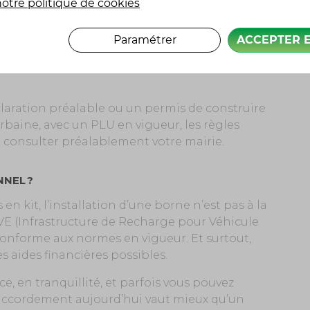
otre politique de cookies
nécessite pas d’autorisation d’urbanisme.
Paramétrer
ACCEPTER 
igée pour un boîtier mural posé sur un mur
uction d’un abri, d’un carport ou d’un garage,
éclaration préalable ou un permis de construire
urbaine, avec un PLU en vigueur, les règles
de consulter préalablement votre mairie.
NNEL ?
n kit, l’installation d’une borne n’est pas à la
IRVE (Infrastructure de Recharge pour Véhicule
conforme aux normes en vigueur. Et surtout,
s aides financières possibles.
, en tranquillité, et parfois vous pouvez
accordement aujourd’hui vaut mieux qu’un