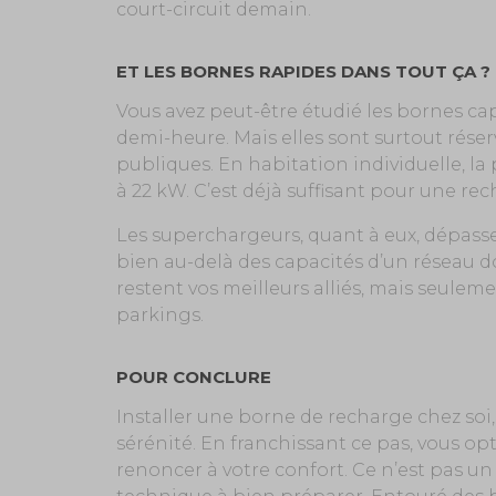
court-circuit demain.
ET LES BORNES RAPIDES DANS TOUT ÇA ?
Vous avez peut-être étudié les bornes c
demi-heure. Mais elles sont surtout réser
publiques. En habitation individuelle, l
à 22 kW. C’est déjà suffisant pour une re
Les superchargeurs, quant à eux, dépasse
bien au-delà des capacités d’un réseau do
restent vos meilleurs alliés, mais seuleme
parkings.
POUR CONCLURE
Installer une borne de recharge chez soi, v
sérénité. En franchissant ce pas, vous o
renoncer à votre confort. Ce n’est pas u