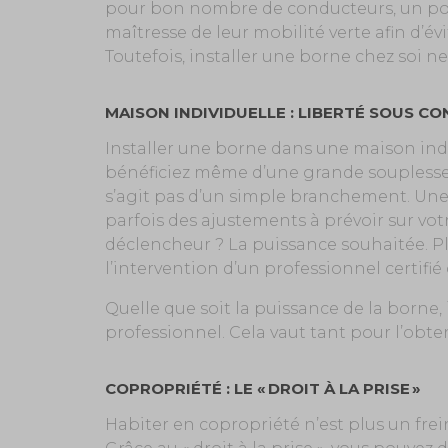
pour bon nombre de conducteurs, un poin
maîtresse de leur mobilité verte afin d’é
Toutefois, installer une borne chez soi ne
MAISON INDIVIDUELLE : LIBERTÉ SOUS CO
Installer une borne dans une maison indi
bénéficiez même d’une grande souplesse d
s’agit pas d’un simple branchement. Une 
parfois des ajustements à prévoir sur votr
déclencheur ? La puissance souhaitée. Pl
l’intervention d’un professionnel certifi
Quelle que soit la puissance de la borne
professionnel. Cela vaut tant pour l’obten
COPROPRIÉTÉ : LE « DROIT À LA PRISE »
Habiter en copropriété n’est plus un frein