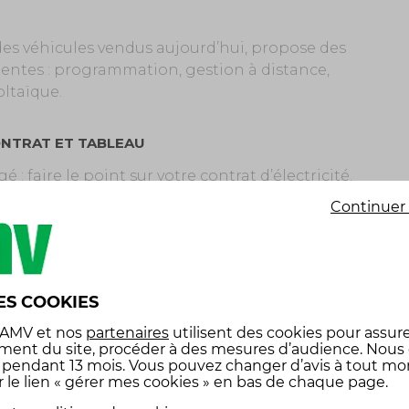
des véhicules vendus aujourd’hui, propose des
igentes : programmation, gestion à distance,
oltaïque.
ONTRAT ET TABLEAU
 : faire le point sur votre contrat d’électricité.
sser les besoins de votre future borne ? À vous
Continuer 
primée en kVA — est suffisante. Un petit tour par
ur passer à une option heures creuses ou
e : disjoncteurs et différentiels dédiés, câble
ES COOKIES
Rien ne doit être laissé au hasard. Sans
 AMV
et nos
partenaires
utilisent des cookies pour assure
 garage, carport ou allée doit être facilement
ment du site, procéder à des mesures d’audience. Nous
lution.
x pendant 13 mois. Vous pouvez changer d’avis à tout m
r le lien « gérer mes cookies » en bas de chaque page.