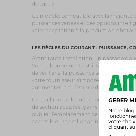
de type 2.
Ce modèle, compatible avec la majorité 
puissances variées et des options intell
voire adaptation à la production photov
LES RÈGLES DU COURANT : PUISSANCE, C
Avant toute installation, un passage obligé
Votre abonnement est-il taillé pour encai
de vérifier si la puissance souscrite — ex
votre fournisseur s’impose, au besoin po
augmenter la puissance du compteur.
L’installation elle-même doit être sécurisé
GERER M
de section adaptée, gaine de protection… 
Notre
blog
oublier l’emplacement de la borne : votre
fonctionne
accessible. Une rallonge n’est pas une so
votre choi
cliquant su