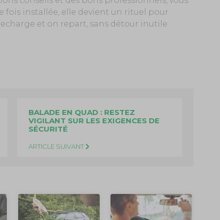
ons conseils et des bons professionnels, vous
fois installée, elle devient un rituel pour
recharge et on repart, sans détour inutile.
BALADE EN QUAD : RESTEZ
VIGILANT SUR LES EXIGENCES DE
SÉCURITÉ
ARTICLE SUIVANT