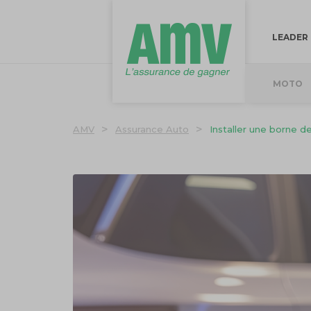
LEADER
MOTO
>
>
AMV
Assurance Auto
Installer une borne d