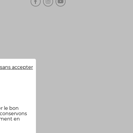
sans accepter
r le bon
 conservons
oment en