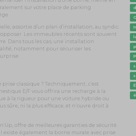
z demander l’installation d’une borne, même en
néralement sur votre place de parking
rge.
G
lle, assortie d’un plan d’installation, au syndic.
I
s’y opposer. Les immeubles récents sont souvent
l
e. Dans tous les cas, une installation
p
lifié, notamment pour sécuriser les
urprise.
P
s
s
 prise classique ? Techniquement, c’est
omestique E/F vous offrira une recharge à la
é
que à la rigueur pour une voiture hybride ou
s sûre, ni la plus efficace, et n’ouvre droit à
’Up, offre de meilleures garanties de sécurité
Il existe également la borne murale avec prise