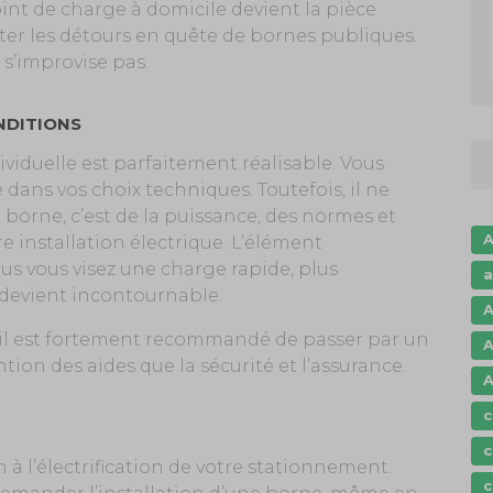
t de charge à domicile devient la pièce
viter les détours en quête de bornes publiques.
 s’improvise pas.
NDITIONS
viduelle est parfaitement réalisable. Vous
ans vos choix techniques. Toutefois, il ne
borne, c’est de la puissance, des normes et
A
e installation électrique. L’élément
us vous visez une charge rapide, plus
a
é devient incontournable.
A
, il est fortement recommandé de passer par un
A
tion des aides que la sécurité et l’assurance.
A
c
c
 à l’électrification de votre stationnement.
c