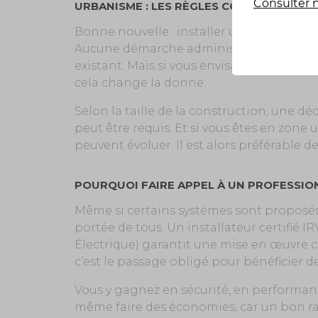
Consulter n
URBANISME : LES RÈGLES CÔTÉ FAÇADE
Bonne nouvelle : installer une borne ne 
Aucune démarche administrative n’est ex
existant. Mais si vous envisagez la constr
cela change la donne.
Selon la taille de la construction, une d
peut être requis. Et si vous êtes en zone 
peuvent évoluer. Il est alors préférable 
POURQUOI FAIRE APPEL À UN PROFESSIO
Même si certains systèmes sont proposés e
portée de tous. Un installateur certifié 
Électrique) garantit une mise en œuvre 
c’est le passage obligé pour bénéficier de
Vous y gagnez en sécurité, en performance
même faire des économies, car un bon r