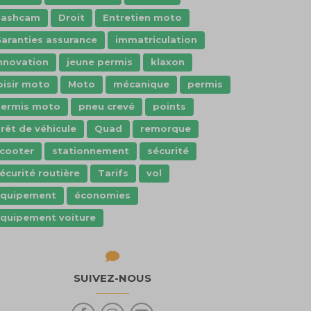
dashcam
Droit
Entretien moto
aranties assurance
immatriculation
nnovation
jeune permis
klaxon
oisir moto
Moto
mécanique
permis
ermis moto
pneu crevé
points
rêt de véhicule
Quad
remorque
cooter
stationnement
sécurité
écurité routière
Tarifs
vol
Équipement
économies
quipement voiture
SUIVEZ-NOUS