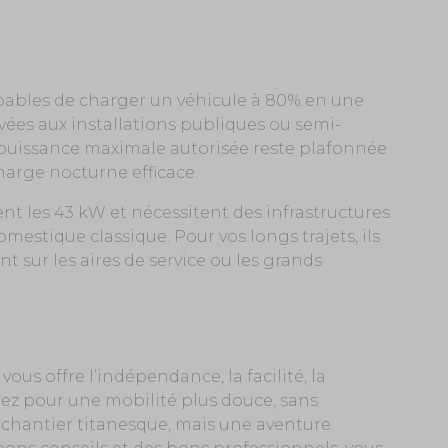
apables de charger un véhicule à 80% en une
vées aux installations publiques ou semi-
a puissance maximale autorisée reste plafonnée
charge nocturne efficace.
nt les 43 kW et nécessitent des infrastructures
mestique classique. Pour vos longs trajets, ils
nt sur les aires de service ou les grands
ous offre l’indépendance, la facilité, la
ptez pour une mobilité plus douce, sans
n chantier titanesque, mais une aventure