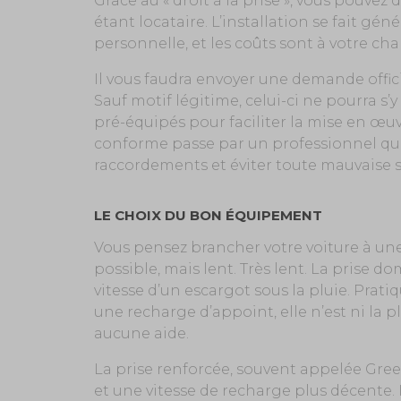
Grâce au « droit à la prise », vous pouve
étant locataire. L’installation se fait gé
personnelle, et les coûts sont à votre cha
Il vous faudra envoyer une demande officie
Sauf motif légitime, celui-ci ne pourra 
pré-équipés pour faciliter la mise en œuvr
conforme passe par un professionnel qua
raccordements et éviter toute mauvaise s
LE CHOIX DU BON ÉQUIPEMENT
Vous pensez brancher votre voiture à une
possible, mais lent. Très lent. La prise d
vitesse d’un escargot sous la pluie. Prati
une recharge d’appoint, elle n’est ni la plu
aucune aide.
La prise renforcée, souvent appelée Green
et une vitesse de recharge plus décente. 