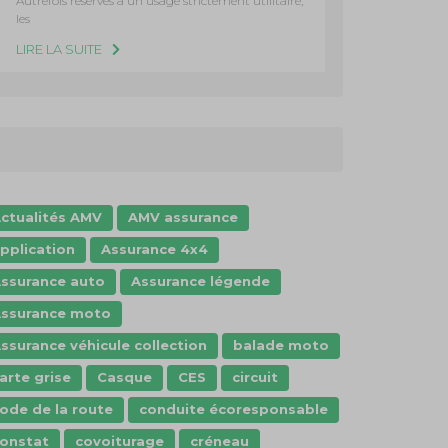
Autrefois réservés à un usage strictement utilitaire,
les
LIRE LA SUITE
ctualités AMV
AMV assurance
pplication
Assurance 4x4
ssurance auto
Assurance légende
ssurance moto
ssurance véhicule collection
balade moto
arte grise
Casque
CES
circuit
ode de la route
conduite écoresponsable
onstat
covoiturage
créneau