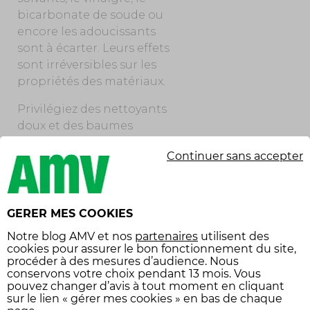
bicarbonate de soude ou
encore les adoucissants
sont à écarter. Leurs effets
sont irréversibles sur les
propriétés des matériaux.
Privilégiez des nettoyants
doux et des baumes
adaptés. Un chiffon
Continuer sans accepter
microfibre, une lessive
pour textiles délicats, un
lait hydratant pour cuir
ou un spray
GERER MES COOKIES
imperméabilisant
Notre
blog AMV
et nos
partenaires
utilisent des
constituent un kit
cookies pour assurer le bon fonctionnement du site,
d’entretien suffisant pour
procéder à des mesures d’audience. Nous
conservons votre choix pendant 13 mois. Vous
un usage régulier. Ce
pouvez changer d’avis à tout moment en cliquant
dernier, appliqué sur des
sur le lien « gérer mes cookies » en bas de chaque
gants propres et secs,