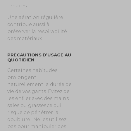
tenaces.
Une aération régulière
contribue aussi à
préserver la respirabilité
des matériaux.
PRÉCAUTIONS D’USAGE AU
QUOTIDIEN
Certaines habitudes
prolongent
naturellement la durée de
vie de vos gants. Évitez de
les enfiler avec des mains
sales ou grasses ce qui
risque de pénétrer la
doublure . Ne les utilisez
pas pour manipuler des