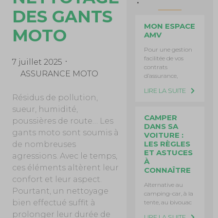
DES GANTS
MON ESPACE
MOTO
AMV
Pour une gestion
facilitée de vos
7 juillet 2025
contrats
ASSURANCE MOTO
d’assurance,
LIRE LA SUITE
Résidus de pollution,
sueur, humidité,
CAMPER
poussières de route… Les
DANS SA
gants moto sont soumis à
VOITURE :
LES RÈGLES
de nombreuses
ET ASTUCES
agressions. Avec le temps,
À
ces éléments altèrent leur
CONNAÎTRE
confort et leur aspect.
Alternative au
Pourtant, un nettoyage
camping-car, à la
bien effectué suffit à
tente, au bivouac
prolonger leur durée de
LIRE LA SUITE