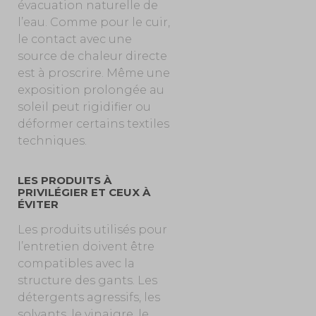
évacuation naturelle de
l’eau. Comme pour le cuir,
le contact avec une
source de chaleur directe
est à proscrire. Même une
exposition prolongée au
soleil peut rigidifier ou
déformer certains textiles
techniques.
LES PRODUITS À
PRIVILÉGIER ET CEUX À
ÉVITER
Les produits utilisés pour
l’entretien doivent être
compatibles avec la
structure des gants. Les
détergents agressifs, les
solvants, le vinaigre, le