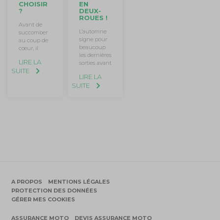
CHOISIR
EN
?
DEUX-
ROUES !
Avant de
L’automne
succomber
signe pour
au coup de
beaucoup
cœur, il
les dernières
LIRE LA
sorties avant
SUITE
LIRE LA
SUITE
A PROPOS
MENTIONS LÉGALES
PROTECTION DES DONNÉES
GÉRER MES COOKIES
ASSURANCE MOTO
DEVIS ASSURANCE MOTO