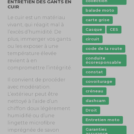
collection
ENTRETIEN DES GANTS EN
CUIR
balade moto
Le cuir est un matériau
carte grise
vivant, qui réagit mal à
Casque
CES
l’excès d’humidité. De
plus, immerger vos gants
circuit
ou les exposer à une
code de la route
température élevée
conduite
revient à en
écoresponsable
compromettre l’intégrité.
constat
Il convient de procéder
covoiturage
avec modération.
créneau
L’extérieur peut être
dashcam
nettoyé à l’aide d’un
chiffon doux légèrement
Droit
humidifié ou d’une
Entretien moto
lingette microfibre
Garanties
imprégnée de savon
assurance