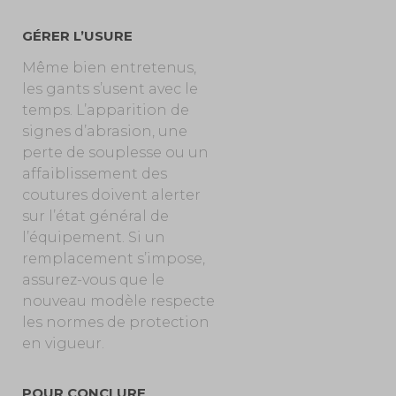
GÉRER L’USURE
Même bien entretenus,
les gants s’usent avec le
temps. L’apparition de
signes d’abrasion, une
perte de souplesse ou un
affaiblissement des
coutures doivent alerter
sur l’état général de
l’équipement. Si un
remplacement s’impose,
assurez-vous que le
nouveau modèle respecte
les normes de protection
en vigueur.
POUR CONCLURE