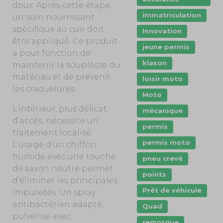
doux. Après cette étape,
immatriculation
un soin nourrissant
spécifique au cuir doit
Innovation
être appliqué. Ce produit
jeune permis
a pour fonction de
klaxon
maintenir la souplesse du
matériau et de prévenir
loisir moto
les craquelures.
Moto
L’intérieur, plus délicat
mécanique
d’accès, nécessite un
permis
traitement localisé.
permis moto
L’usage d’un chiffon
humide avec une touche
pneu crevé
de savon neutre permet
points
d’éliminer les principales
Prêt de véhicule
impuretés. Un spray
antibactérien adapté,
Quad
pulvérisé avec
remorque