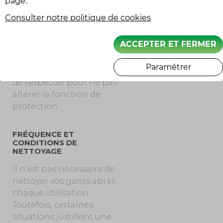
page.
renforce leur résistance à
Consulter notre politique de cookies
l’humidité et facilite leur
nettoyage ultérieur. Il
ACCEPTER ET FERMER
existe des formules
spécifiques selon le type
Paramétrer
de matière, qu’il convient
de respecter pour ne pas
altérer la fonction de
protection.
FRÉQUENCE ET
CONDITIONS DE
NETTOYAGE
Il n’est pas nécessaire de
nettoyer vos gants après
chaque utilisation.
Toutefois, certaines
situations justifient une