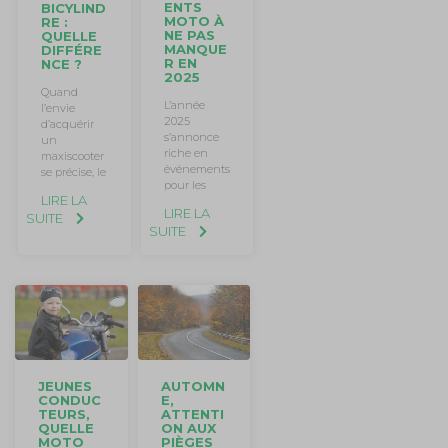
ENTS
BICYLIND
MOTO À
RE :
NE PAS
QUELLE
MANQUE
DIFFÉRE
R EN
NCE ?
2025
Quand
L’année
l’envie
2025
d’acquérir
s’annonce
un
riche en
maxiscooter
événements
se précise, le
pour les
LIRE LA
LIRE LA
SUITE
SUITE
JEUNES
AUTOMN
CONDUC
E,
TEURS,
ATTENTI
QUELLE
ON AUX
MOTO
PIÈGES