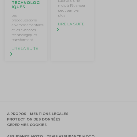
L’achat d’une
TECHNOLOG
moto à l’étranger
IQUES
peut sembler
plus
Les
préoccupations
LIRE LA SUITE
environnementales
et les avancées
technologiques
transforment
LIRE LA SUITE
A PROPOS
MENTIONS LÉGALES
PROTECTION DES DONNÉES
GÉRER MES COOKIES
ASSURANCE MOTO
DEVIS ASSURANCE MOTO