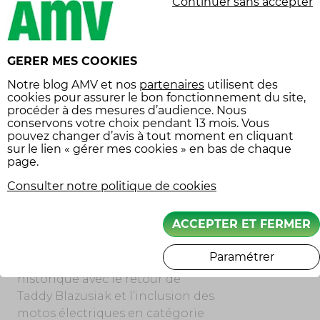
Continuer sans accepter
le parcours, permettra aux fans
de découvrir cette nouvelle
configuration de la compétition
GERER MES COOKIES
et de suivre les évolutions des
performances entre les motos
Notre
blog AMV
et nos
partenaires
utilisent des
électriques et thermiques. Ces
cookies pour assurer le bon fonctionnement du site,
procéder à des mesures d’audience. Nous
événements s’inscrivent dans
conservons votre choix pendant 13 mois. Vous
une période où les courses en
pouvez changer d’avis à tout moment en cliquant
intérieur gagnent en popularité,
sur le lien « gérer mes cookies » en bas de chaque
page.
notamment en raison des
conditions hivernales, et le
Consulter notre politique de cookies
SuperEnduro s’impose comme
une vitrine de choix pour ce type
ACCEPTER ET FERMER
de compétition.
Paramétrer
La saison à venir s’annonce donc
historique avec le retour de
Taddy Blazusiak et l’inclusion des
motos électriques en catégorie