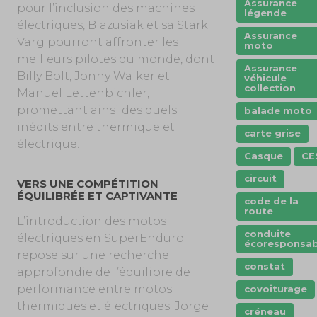
Assurance
pour l’inclusion des machines
légende
électriques, Blazusiak et sa Stark
Assurance
Varg pourront affronter les
moto
meilleurs pilotes du monde, dont
Assurance
Billy Bolt, Jonny Walker et
véhicule
collection
Manuel Lettenbichler,
promettant ainsi des duels
balade moto
inédits entre thermique et
carte grise
électrique.
Casque
CE
circuit
VERS UNE COMPÉTITION
ÉQUILIBRÉE ET CAPTIVANTE
code de la
route
L’introduction des motos
conduite
électriques en SuperEnduro
écoresponsab
repose sur une recherche
constat
approfondie de l’équilibre de
performance entre motos
covoiturage
thermiques et électriques. Jorge
créneau