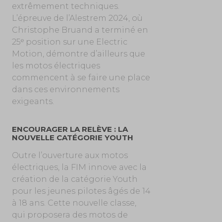
extrêmement techniques.
L’épreuve de l’Alestrem 2024, où
Christophe Bruand a terminé en
25ᵉ position sur une Electric
Motion, démontre d’ailleurs que
les motos électriques
commencent à se faire une place
dans ces environnements
exigeants.
ENCOURAGER LA RELÈVE : LA
NOUVELLE CATÉGORIE YOUTH
Outre l’ouverture aux motos
électriques, la FIM innove avec la
création de la catégorie Youth
pour les jeunes pilotes âgés de 14
à 18 ans. Cette nouvelle classe,
qui proposera des motos de