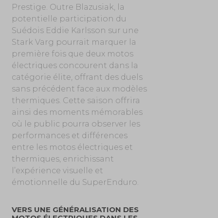
Prestige. Outre Blazusiak, la
potentielle participation du
Suédois Eddie Karlsson sur une
Stark Varg pourrait marquer la
première fois que deux motos
électriques concourent dans la
catégorie élite, offrant des duels
sans précédent face aux modèles
thermiques. Cette saison offrira
ainsi des moments mémorables
où le public pourra observer les
performances et différences
entre les motos électriques et
thermiques, enrichissant
l’expérience visuelle et
émotionnelle du SuperEnduro.
VERS UNE GÉNÉRALISATION DES
MOTOS ÉLECTRIQUES DANS LES