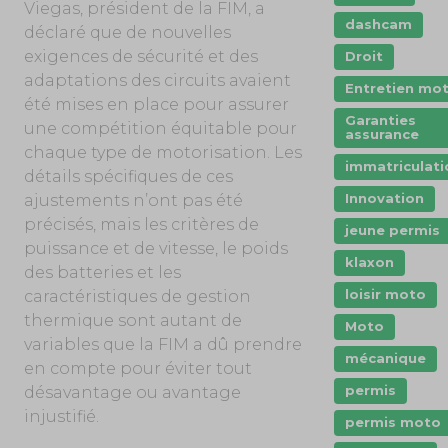
Viegas, président de la FIM, a
dashcam
déclaré que de nouvelles
exigences de sécurité et des
Droit
adaptations des circuits avaient
Entretien mo
été mises en place pour assurer
Garanties
une compétition équitable pour
assurance
chaque type de motorisation. Les
immatriculati
détails spécifiques de ces
Innovation
ajustements n’ont pas été
précisés, mais les critères de
jeune permis
puissance et de vitesse, le poids
klaxon
des batteries et les
loisir moto
caractéristiques de gestion
thermique sont autant de
Moto
variables que la FIM a dû prendre
mécanique
en compte pour éviter tout
permis
désavantage ou avantage
injustifié.
permis moto