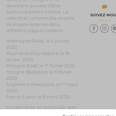
décembre, promet d’être
particulièrement intense. Le
SUIVEZ-NO
calendrier comprendra ensuite
six étapes réparties dans
différents pays européens :
Allemagne (Reisa, le 4 janvier
2025)
Roumanie (Cluj-Napoca, le 18
janvier 2025)
er
Pologne (Łódź, le 1
février 2025)
Hongrie (Budapest, le 8 février
2025)
er
Angleterre (Newcastle, le 1
mars
2025)
France (Liévin, le 8 mars 2025)
Ce calendrier, en particulier avec
le rendez-vous français clôturant