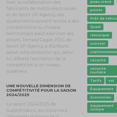
pneu crevé
Avec la collaboration des
fabricants de motos électriques
points
et de Sport UP Agency, ces
Prêt de véhic
ajustements ouvrent la voie à des
Quad
compétitions où chaque
technologie peut exprimer ses
remorque
atouts. Tomasz Gagat, PDG de
scooter
Sport UP Agency, a d’ailleurs
stationnemen
salué cette évolution qui, selon
lui, élèvera l’excitation de la
sécurité
compétition à un niveau
sécurité
supérieur.
routière
Tarifs
vol
UNE NOUVELLE DIMENSION DE
Équipement
COMPÉTITIVITÉ POUR LA SAISON
2024/2025
économies
La saison 2024/2025 de
équipement
voiture
SuperEnduro, qui s’ouvrira à
Gliwice en Pologne le 14