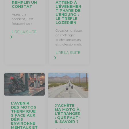
REMPLIR UN
ATTEND À
CONSTAT
L’ÉVÉNEMEN
T PHARE DE
L’ENDURO :
Après un
LE TRÈFLE
accident, il est
LOZÉRIEN
fréquent de «
Occasion unique
LIRE LA SUITE
de mélanger
pilotes amateurs
et professionnels,
LIRE LA SUITE
L’AVENIR
J’ACHÈTE
DES MOTOS
MA MOTO À
THERMIQUE
L’ÉTRANGER
S FACE AUX
: QUE FAUT-
DÉFIS
IL SAVOIR ?
ENVIRONNE
MENTAUX ET