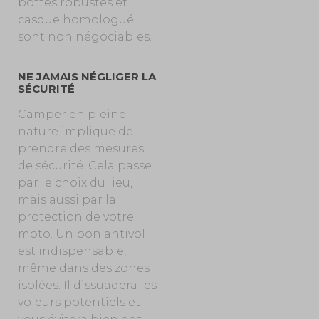
bottes robustes et
casque homologué
sont non négociables.
NE JAMAIS NÉGLIGER LA
SÉCURITÉ
Camper en pleine
nature implique de
prendre des mesures
de sécurité. Cela passe
par le choix du lieu,
mais aussi par la
protection de votre
moto. Un bon antivol
est indispensable,
même dans des zones
isolées. Il dissuadera les
voleurs potentiels et