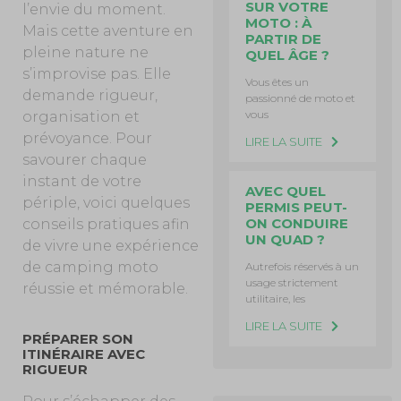
SUR VOTRE
l’envie du moment.
MOTO : À
Mais cette aventure en
PARTIR DE
pleine nature ne
QUEL ÂGE ?
s’improvise pas. Elle
Vous êtes un
demande rigueur,
passionné de moto et
vous
organisation et
prévoyance. Pour
LIRE LA SUITE
savourer chaque
instant de votre
AVEC QUEL
périple, voici quelques
PERMIS PEUT-
ON CONDUIRE
conseils pratiques afin
UN QUAD ?
de vivre une expérience
de camping moto
Autrefois réservés à un
usage strictement
réussie et mémorable.
utilitaire, les
LIRE LA SUITE
PRÉPARER SON
ITINÉRAIRE AVEC
RIGUEUR