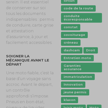
circuit
serein. Il est essentiel
de conserver sur soi
code de la route
tous les documents
conduite
indispensables : permis
écoresponsable
de conduire, carte grise
constat
et attestation
covoiturage
d’assurance, à jour et
facilement accessibles.
créneau
dashcam
Droit
SOIGNER LA
Entretien moto
MÉCANIQUE AVANT LE
DÉPART
Garanties
assurance
Une moto fiable, c’est la
immatriculation
base d’un voyage sans
accroc. Avant le départ,
Innovation
un contrôle
jeune permis
approfondi s’impose.
klaxon
Pneus en bon état,
niveaux de liquides
loisir moto
Moto