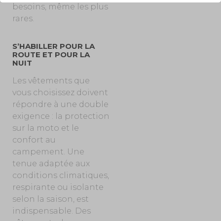
besoins, même les plus
rares.
S’HABILLER POUR LA
ROUTE ET POUR LA
NUIT
Les vêtements que
vous choisissez doivent
répondre à une double
exigence : la protection
sur la moto et le
confort au
campement. Une
tenue adaptée aux
conditions climatiques,
respirante ou isolante
selon la saison, est
indispensable. Des