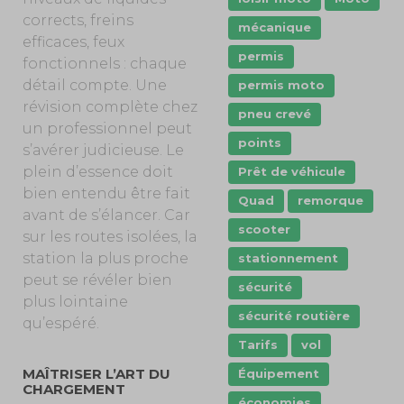
corrects, freins
mécanique
efficaces, feux
permis
fonctionnels : chaque
détail compte. Une
permis moto
révision complète chez
pneu crevé
un professionnel peut
points
s’avérer judicieuse. Le
plein d’essence doit
Prêt de véhicule
bien entendu être fait
Quad
remorque
avant de s’élancer. Car
scooter
sur les routes isolées, la
station la plus proche
stationnement
peut se révéler bien
sécurité
plus lointaine
sécurité routière
qu’espéré.
Tarifs
vol
MAÎTRISER L’ART DU
Équipement
CHARGEMENT
économies