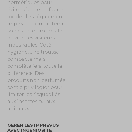
hermétiques pour
éviter d’attirer la faune
locale. Il est également
impératif de maintenir
son espace propre afin
d’éviter les visiteurs
indésirables. Côté
hygiène, une trousse
compacte mais
complète fera toute la
différence. Des
produits non parfumés
sont à privilégier pour
limiter les risques liés
aux insectes ou aux
animaux.
GÉRER LES IMPRÉVUS
AVEC INGÉNIOSITÉ