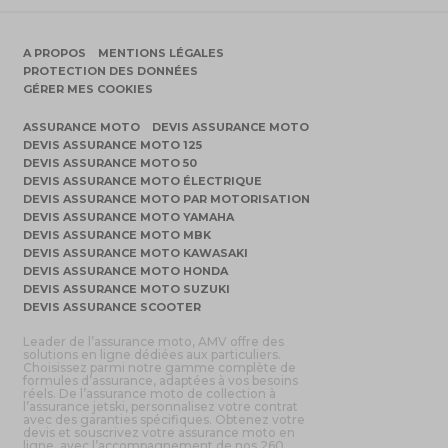
A PROPOS
MENTIONS LÉGALES
PROTECTION DES DONNÉES
GÉRER MES COOKIES
ASSURANCE MOTO
DEVIS ASSURANCE MOTO
DEVIS ASSURANCE MOTO 125
DEVIS ASSURANCE MOTO 50
DEVIS ASSURANCE MOTO ÉLECTRIQUE
DEVIS ASSURANCE MOTO PAR MOTORISATION
DEVIS ASSURANCE MOTO YAMAHA
DEVIS ASSURANCE MOTO MBK
DEVIS ASSURANCE MOTO KAWASAKI
DEVIS ASSURANCE MOTO HONDA
DEVIS ASSURANCE MOTO SUZUKI
DEVIS ASSURANCE SCOOTER
Leader de l’assurance moto, AMV offre des
solutions en ligne dédiées aux particuliers.
Choisissez parmi notre gamme complète de
formules d’assurance, adaptées à vos besoins
réels. De l’assurance moto de collection à
l’assurance jetski, personnalisez votre contrat
avec des garanties spécifiques. Obtenez votre
devis et souscrivez votre assurance moto en
ligne, avec l’accompagnement de nos 260