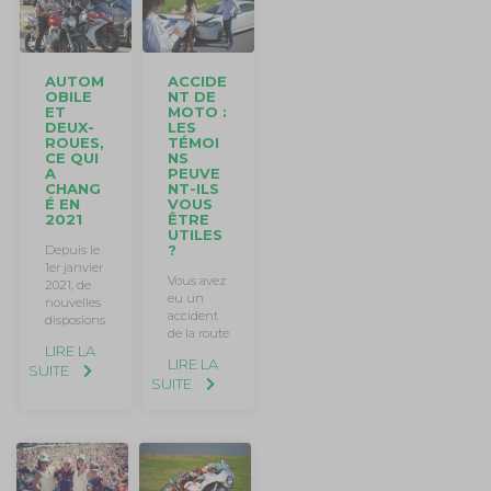
AUTOM
ACCIDE
OBILE
NT DE
ET
MOTO :
DEUX-
LES
ROUES,
TÉMOI
CE QUI
NS
A
PEUVE
CHANG
NT-ILS
É EN
VOUS
2021
ÊTRE
UTILES
?
Depuis le
1er janvier
Vous avez
2021, de
eu un
nouvelles
accident
disposions
de la route
LIRE LA
LIRE LA
SUITE
SUITE