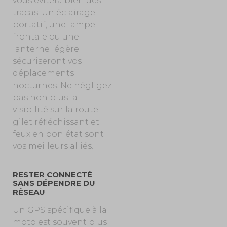
vous évitera bien des
tracas. Un éclairage
portatif, une lampe
frontale ou une
lanterne légère
sécuriseront vos
déplacements
nocturnes. Ne négligez
pas non plus la
visibilité sur la route :
gilet réfléchissant et
feux en bon état sont
vos meilleurs alliés.
RESTER CONNECTÉ
SANS DÉPENDRE DU
RÉSEAU
Un GPS spécifique à la
moto est souvent plus