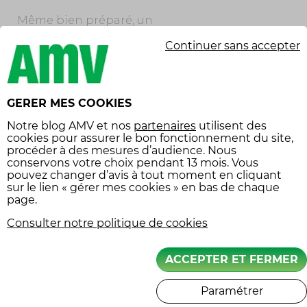
Même bien préparé, un
motard n’est jamais à
Continuer sans accepter
l’abri d’un
contretemps. Une
crevaison, une vis
récalcitrante, un levier
GERER MES COOKIES
cassé : mieux vaut avoir
Notre
blog AMV
et nos
partenaires
utilisent des
à disposition quelques
cookies pour assurer le bon fonctionnement du site,
procéder à des mesures d’audience. Nous
outils de base et un kit
conservons votre choix pendant 13 mois. Vous
de réparation. Une
pouvez changer d’avis à tout moment en cliquant
trousse de secours,
sur le lien « gérer mes cookies » en bas de chaque
page.
quant à elle, pourra
faire la différence en
Consulter notre politique de cookies
cas de blessure légère.
En camping moto,
ACCEPTER ET FERMER
l’autonomie est une
qualité précieuse. Il
Paramétrer
s’agit d’anticiper les