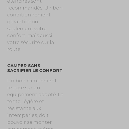
étanches sont
recommandés. Un bon
conditionnement
garantit non
seulement votre
confort, mais aussi
votre sécurité sur la
route.
CAMPER SANS
SACRIFIER LE CONFORT
Un bon campement
repose sur un
équipement adapté. La
tente, légère et
résistante aux
intempéries, doit
pouvoir se monter