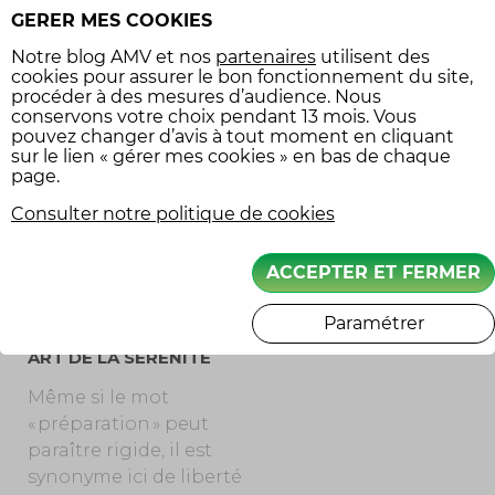
Gardez toujours un peu
GERER MES COOKIES
de flou dans vos plans.
Notre
blog AMV
et nos
partenaires
utilisent des
Une part d’imprévu
cookies pour assurer le bon fonctionnement du site,
sublime les projets les
procéder à des mesures d’audience. Nous
conservons votre choix pendant 13 mois. Vous
mieux dessinés.
pouvez changer d’avis à tout moment en cliquant
Prévoyez de pouvoir
sur le lien « gérer mes cookies » en bas de chaque
changer d’avis, car les
page.
vraies rencontres, les
Consulter notre politique de cookies
plus beaux chemins, ne
figurent sur aucune
ACCEPTER ET FERMER
carte.
Paramétrer
L’ANTICIPATION COMME
ART DE LA SÉRÉNITÉ
Même si le mot
« préparation » peut
paraître rigide, il est
synonyme ici de liberté