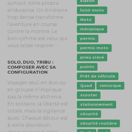
klaxon
surtout, votre propre
endurance. Un itinéraire
loisir moto
trop dense transforme
Moto
l’aventure en course
mécanique
contre la montre. Le
bon rythme est celui qui
permis
vous laisse respirer.
permis moto
pneu crevé
SOLO, DUO, TRIBU :
points
COMPOSER AVEC SA
CONFIGURATION
Prêt de véhicule
Voyager seul, en duo ou
Quad
remorque
en groupe n’implique
scooter
pas la même alchimie.
En solitaire, la liberté est
stationnement
totale, mais la vigilance
sécurité
aussi. Chaque détour est
sécurité routière
à votre discrétion,