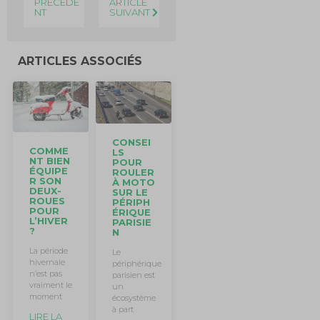
PRÉCÉDE
ARTICLE
NT
SUIVANT
ARTICLES ASSOCIÉS
CONSEI
COMME
LS
NT BIEN
POUR
ÉQUIPE
ROULER
R SON
À MOTO
DEUX-
SUR LE
ROUES
PÉRIPH
POUR
ÉRIQUE
L’HIVER
PARISIE
?
N
La période
Le
hivernale
périphérique
n’est pas
parisien est
vraiment le
un
moment
écosystème
à part
LIRE LA