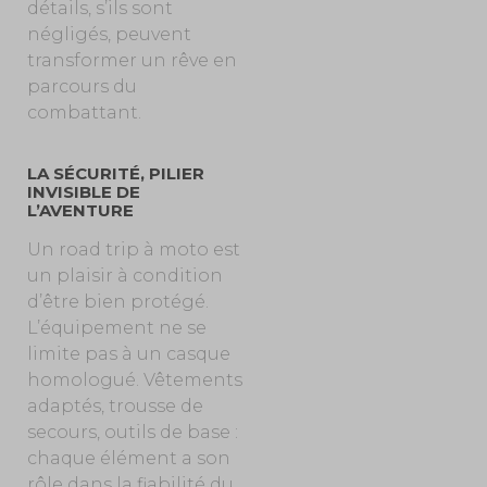
détails, s’ils sont
négligés, peuvent
transformer un rêve en
parcours du
combattant.
LA SÉCURITÉ, PILIER
INVISIBLE DE
L’AVENTURE
Un road trip à moto est
un plaisir à condition
d’être bien protégé.
L’équipement ne se
limite pas à un casque
homologué. Vêtements
adaptés, trousse de
secours, outils de base :
chaque élément a son
rôle dans la fiabilité du