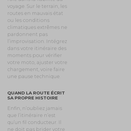
voyage. Sur le terrain, les
routes en mauvais état
ou les conditions
climatiques extrêmes ne
pardonnent pas
l’improvisation. Intégrez
dans votre itinéraire des
moments pour vérifier
votre moto, ajuster votre
chargement, voire faire
une pause technique.
QUAND LA ROUTE ÉCRIT
SA PROPRE HISTOIRE
Enfin, n’oubliez jamais
que l’itinéraire n’est
qu’un fil conducteur. Il
ne doit pas brider votre