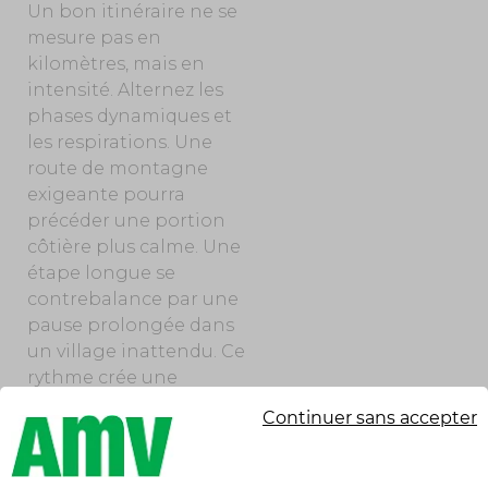
Un bon itinéraire ne se
mesure pas en
kilomètres, mais en
intensité. Alternez les
phases dynamiques et
les respirations. Une
route de montagne
exigeante pourra
précéder une portion
côtière plus calme. Une
étape longue se
contrebalance par une
pause prolongée dans
un village inattendu. Ce
rythme crée une
narration du voyage : il
Continuer sans accepter
évite l’épuisement,
cultive l’enthousiasme.