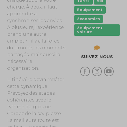
chaque souci à votre
Tarifs
vol
charge. À deux, il faut
Équipement
apprendre à
économies
synchroniser les envies.
À plusieurs
, l’expérience
équipement
voiture
prend une autre
ampleur : il y a la
force
du groupe
, les moments
partagés
, mais aussi la
SUIVEZ-NOUS
nécessaire
organisation.
L’itinéraire devra refléter
cette dynamique.
Prévoyez des étapes
cohérentes avec le
rythme du groupe.
Gardez de la souplesse.
La meilleure route est