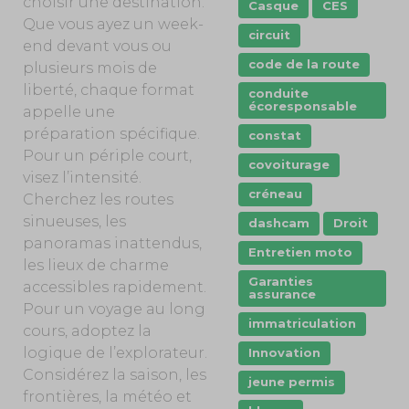
choisir une destination.
Casque
CES
Que vous ayez un week-
circuit
end devant vous ou
code de la route
plusieurs mois de
liberté, chaque format
conduite
écoresponsable
appelle une
préparation spécifique.
constat
Pour un périple court,
covoiturage
visez l’intensité.
créneau
Cherchez les routes
sinueuses, les
dashcam
Droit
panoramas inattendus,
Entretien moto
les lieux de charme
Garanties
accessibles rapidement.
assurance
Pour un voyage au long
immatriculation
cours, adoptez la
logique de l’explorateur.
Innovation
Considérez la saison, les
jeune permis
frontières, la météo et