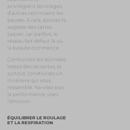
privilégient les virages,
d’autres optimisent les
pauses. À cela, ajoutez la
sagesse des cartes
papier, car parfois, le
réseau fait défaut là où
la beauté commence.
Confrontez les données,
testez des variantes, et
surtout, construisez un
itinéraire qui vous
ressemble. Ne visez pas
la performance, visez
l’émotion
.
ÉQUILIBRER LE ROULAGE
ET LA RESPIRATION