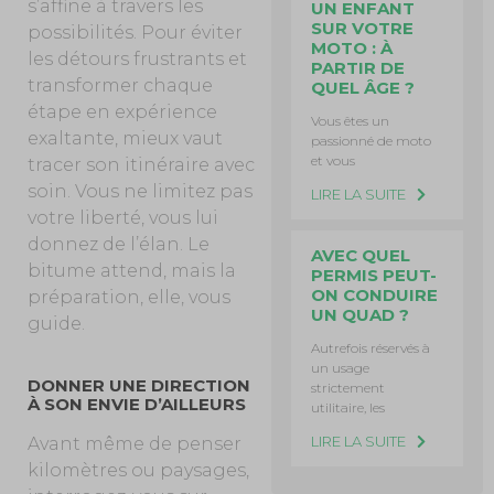
s’affine à travers les
UN ENFANT
SUR VOTRE
possibilités. Pour éviter
MOTO : À
les détours frustrants et
PARTIR DE
transformer chaque
QUEL ÂGE ?
étape en expérience
Vous êtes un
exaltante, mieux vaut
passionné de moto
et vous
tracer son itinéraire avec
soin. Vous ne limitez pas
LIRE LA SUITE
votre liberté, vous lui
donnez de l’élan. Le
AVEC QUEL
bitume attend, mais la
PERMIS PEUT-
ON CONDUIRE
préparation, elle, vous
UN QUAD ?
guide.
Autrefois réservés à
un usage
DONNER UNE DIRECTION
strictement
À SON ENVIE D’AILLEURS
utilitaire, les
LIRE LA SUITE
Avant même de penser
kilomètres ou paysages,