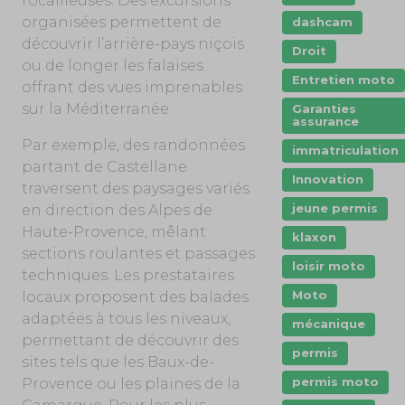
rocailleuses. Des excursions
organisées permettent de
dashcam
découvrir l’arrière-pays niçois
Droit
ou de longer les falaises
Entretien moto
offrant des vues imprenables
sur la Méditerranée.
Garanties
assurance
Par exemple, des randonnées
immatriculation
partant de Castellane
Innovation
traversent des paysages variés
jeune permis
en direction des Alpes de
Haute-Provence, mêlant
klaxon
sections roulantes et passages
loisir moto
techniques. Les prestataires
Moto
locaux proposent des balades
adaptées à tous les niveaux,
mécanique
permettant de découvrir des
permis
sites tels que les Baux-de-
permis moto
Provence ou les plaines de la