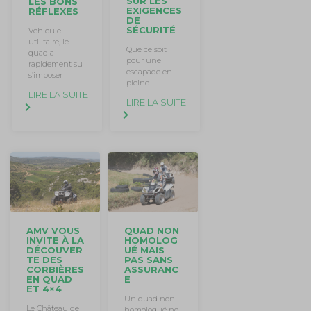
SUR LES
LES BONS
EXIGENCES
RÉFLEXES
DE
SÉCURITÉ
Véhicule
utilitaire, le
Que ce soit
quad a
pour une
rapidement su
escapade en
s’imposer
pleine
LIRE LA SUITE
LIRE LA SUITE
AMV VOUS
QUAD NON
INVITE À LA
HOMOLOG
DÉCOUVER
UÉ MAIS
TE DES
PAS SANS
CORBIÈRES
ASSURANC
EN QUAD
E
ET 4×4
Un quad non
Le Château de
homologué ne