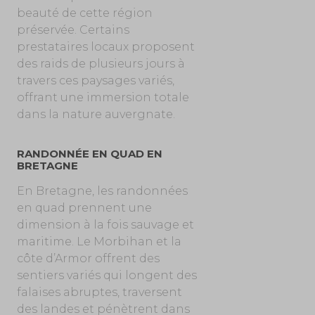
beauté de cette région
préservée. Certains
prestataires locaux proposent
des raids de plusieurs jours à
travers ces paysages variés,
offrant une immersion totale
dans la nature auvergnate.
RANDONNÉE EN QUAD EN
BRETAGNE
En Bretagne, les randonnées
en quad prennent une
dimension à la fois sauvage et
maritime. Le Morbihan et la
côte d’Armor offrent des
sentiers variés qui longent des
falaises abruptes, traversent
des landes et pénètrent dans