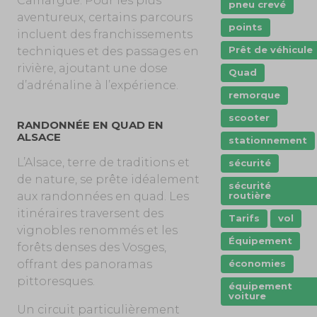
Camargue. Pour les plus
pneu crevé
aventureux, certains parcours
points
incluent des franchissements
Prêt de véhicule
techniques et des passages en
rivière, ajoutant une dose
Quad
d’adrénaline à l’expérience.
remorque
scooter
RANDONNÉE EN QUAD EN
ALSACE
stationnement
L’Alsace, terre de traditions et
sécurité
de nature, se prête idéalement
sécurité
aux randonnées en quad. Les
routière
itinéraires traversent des
Tarifs
vol
vignobles renommés et les
Équipement
forêts denses des Vosges,
offrant des panoramas
économies
pittoresques.
équipement
voiture
Un circuit particulièrement