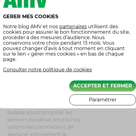
d’Europe qui s’élève à 1 787
mètres.
GERER MES COOKIES
Les plateaux du Cézallier, les
Notre
blog AMV
et nos
partenaires
utilisent des
cookies pour assurer le bon fonctionnement du site,
gorges de l’Allier et les gorges
procéder à des mesures d’audience. Nous
de la Dordogne côté Cantal
conservons votre choix pendant 13 mois. Vous
sont également des terrains
pouvez changer d’avis à tout moment en cliquant
sur le lien « gérer mes cookies » en bas de chaque
propices aux excursions en
page.
quad, mêlant chemins
escarpés et passages de
Consulter notre politique de cookies
rivières. Les amateurs de
sensations fortes
ACCEPTER ET FERMER
apprécieront s’aventurer sur
ces parcours plus techniques.
Paramétrer
Pour ceux qui préfèrent une
balade plus tranquille, les
sentiers boisés et les prairies
vallonnées permettent de
savourer pleinement la