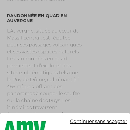
RANDONNÉE EN QUAD EN
AUVERGNE
L’Auvergne, située au cœur du
Massif central, est réputée
pour ses paysages volcaniques
et ses vastes espaces naturels.
Les randonnées en quad
permettent d’explorer des
sites emblématiques tels que
le Puy de Dôme, culminant à 1
465 mètres, offrant des
panoramas à couper le souffle
sur la chaîne des Puys. Les
itinéraires traversent
également les monts du
Cantal et sillonnent le Puy
Continuer sans accepter
Mary, plus grand volcan