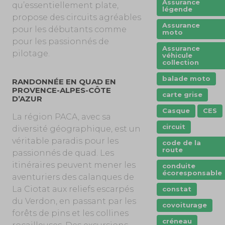
Assurance
qu’essentiellement plate,
légende
propose des circuits agréables
Assurance
pour les débutants comme
moto
pour les passionnés de
Assurance
pilotage.
véhicule
collection
balade moto
RANDONNÉE EN QUAD EN
PROVENCE-ALPES-CÔTE
carte grise
D’AZUR
Casque
CES
La région PACA, avec sa
circuit
diversité géographique, est un
véritable paradis pour les
code de la
route
passionnés de quad. Les
itinéraires peuvent mener les
conduite
écoresponsable
aventuriers des calanques de
La Ciotat aux reliefs escarpés
constat
du Verdon, en passant par les
covoiturage
forêts de pins et les collines
créneau