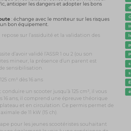
ic, anticiper les dangers et adopter les bons
G
route
: échange avec le moniteur sur les risques
 d’un bon équipement.
I
 repose sur l’assiduité et la validation des
l
p
ite d’avoir validé l’ASSR 1 ou 2 (ou son
P
 êtes mineur, la présence d’un parent est
s
e sensibilisation.
s
 125 cm³ dès 16 ans
conduire un scooter jusqu’à 125 cm³, il vous
é
ès 16 ans, il comprend une épreuve théorique
plateau et en circulation. Ce permis permet de
ximale de 11 kW (15 ch).
ape pour les jeunes scootéristes souhaitant