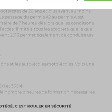
et une épreuve pratique.
 scootéristes de 20 ans et plus ayant au moins
 Le passage du permis A2 au permis A est
ire de 7 heures, dès lors que les conditions
’accès illimité à tous les scooters, quelle que
 avant 2013 permet également de conduire un
S
gions et les auto-écoles/moto-écoles. Voici une
200 et 350 €
n le nombre d’heures de formation nécessaires
OTÉGÉ, C’EST ROULER EN SÉCURITÉ