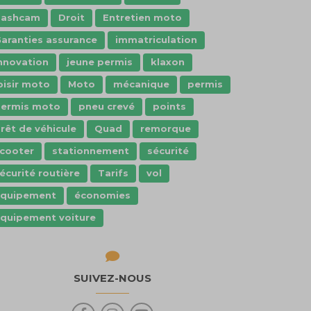
dashcam
Droit
Entretien moto
aranties assurance
immatriculation
nnovation
jeune permis
klaxon
oisir moto
Moto
mécanique
permis
ermis moto
pneu crevé
points
rêt de véhicule
Quad
remorque
cooter
stationnement
sécurité
écurité routière
Tarifs
vol
Équipement
économies
quipement voiture
SUIVEZ-NOUS