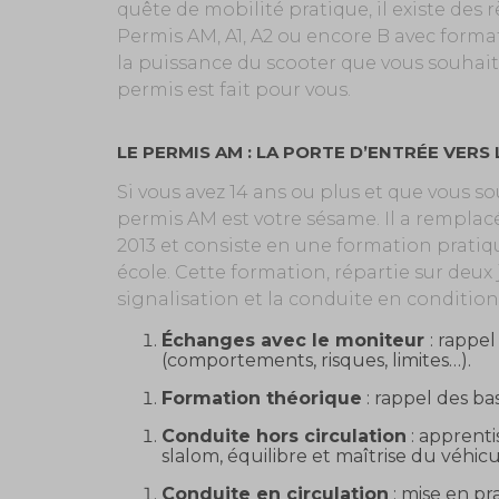
quête de mobilité pratique, il existe des r
Permis AM, A1, A2 ou encore B avec forma
la puissance du scooter que vous souhaite
permis est fait pour vous.
LE PERMIS AM : LA PORTE D’ENTRÉE VERS
Si vous avez 14 ans ou plus et que vous s
permis AM est votre sésame. Il a remplacé
2013 et consiste en une formation prati
école. Cette formation, répartie sur deux
signalisation et la conduite en conditions
Échanges avec le moniteur
: rappel
(comportements, risques, limites…).
Formation théorique
: rappel des ba
Conduite hors circulation
: apprent
slalom, équilibre et maîtrise du véhi
Conduite en circulation
: mise en pr