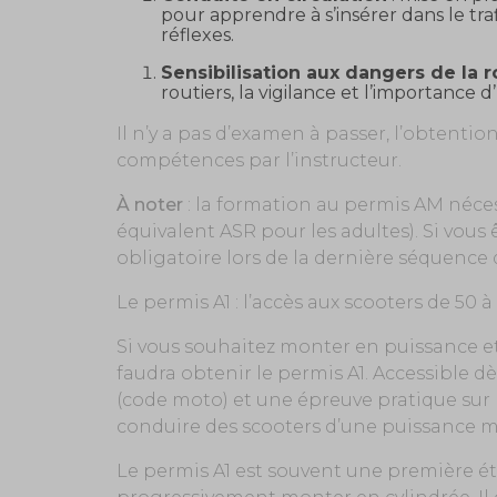
pour apprendre à s’insérer dans le traf
réflexes.
Sensibilisation aux dangers de la 
routiers, la vigilance et l’importance
Il n’y a pas d’examen à passer, l’obtention
compétences par l’instructeur.
À noter
: la formation au permis AM nécess
équivalent ASR pour les adultes). Si vous
obligatoire lors de la dernière séquence d
Le permis A1 : l’accès aux scooters de 50 à
Si vous souhaitez monter en puissance et 
faudra obtenir le permis A1. Accessible d
(code moto) et une épreuve pratique sur 
conduire des scooters d’une puissance ma
Le permis A1 est souvent une première ét