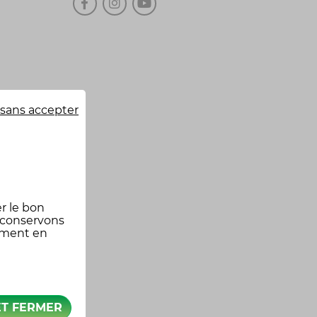
sans accepter
r le bon
 conservons
oment en
ET FERMER