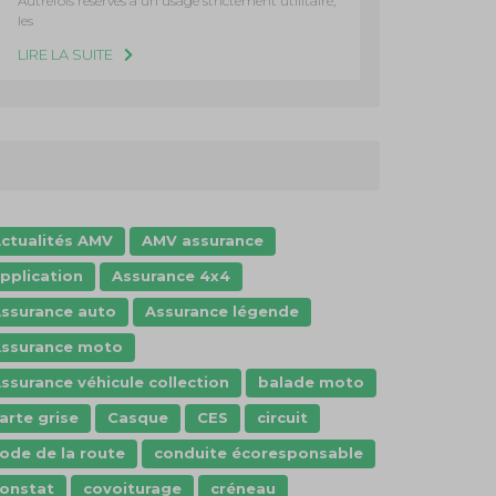
Autrefois réservés à un usage strictement utilitaire,
les
LIRE LA SUITE
ctualités AMV
AMV assurance
pplication
Assurance 4x4
ssurance auto
Assurance légende
ssurance moto
ssurance véhicule collection
balade moto
arte grise
Casque
CES
circuit
ode de la route
conduite écoresponsable
onstat
covoiturage
créneau