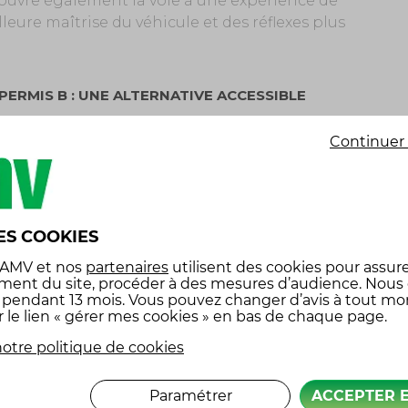
 ouvre également la voie à une expérience de
leure maîtrise du véhicule et des réflexes plus
PERMIS B : UNE ALTERNATIVE ACCESSIBLE
is B (voiture) : il est possible de conduire un
Continuer 
oto. Cependant, vous devez détenir le permis B
tion de 7 heures en moto-école. Cette
 conduite d’un deux-roues, qui diffère
ES COOKIES
³ entre le 01/01/2006 et le 31/12/2010, ou si vous
 AMV
et nos
partenaires
utilisent des cookies pour assure
ars 1980, cette formation n’est pas requise.
ment du site, procéder à des mesures d’audience. Nous
x pendant 13 mois. Vous pouvez changer d’avis à tout m
oters de plus grosse cylindrée
r le lien « gérer mes cookies » en bas de chaque page.
s plus puissants, il existe le permis A2 et le
otre politique de cookies
Paramétrer
ACCEPTER 
met de conduire des scooters jusqu’à 35 kW (47,5