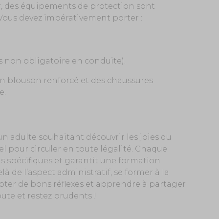
r, des équipements de protection sont
 Vous devez impérativement porter :
ais non obligatoire en conduite).
n blouson renforcé et des chaussures
e.
 adulte souhaitant découvrir les joies du
el pour circuler en toute légalité. Chaque
s spécifiques et garantit une formation
à de l’aspect administratif, se former à la
opter de bons réflexes et apprendre à partager
oute et restez prudents !