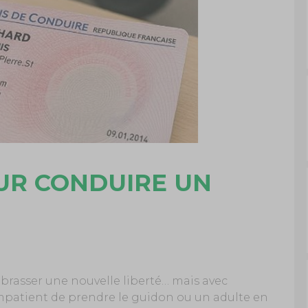
UR CONDUIRE UN
embrasser une nouvelle liberté… mais avec
impatient de prendre le guidon ou un adulte en