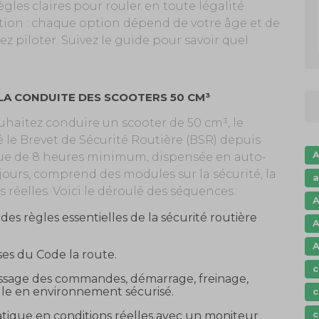
ègles claires pour rouler en toute légalité.
tion : chaque option dépend de votre âge et de
z piloter. Suivez le guide pour savoir quel
 LA CONDUITE DES SCOOTERS 50 CM³
ouhaitez conduire un scooter de 50 cm³, le
 le Brevet de Sécurité Routière (BSR) depuis
A
que de 8 heures minimum, dispensée en auto-
 jours, comprend des modules sur la sécurité, la
a
 réelles. Voici le déroulé des séquences :
A
 des règles essentielles de la sécurité routière
A
A
ses du Code la route.
c
issage des commandes, démarrage, freinage,
cule en environnement sécurisé.
c
c
atique en conditions réelles avec un moniteur