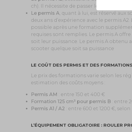
ch). Il nécessite de passer le code moto 
Le permis A
, quant à lui, est réservé aux
deux ans d’expérience avec le permis A2.
possible après une formation supplémenta
requises sont remplies. Le permis A offre l
soit leur puissance. Le permis A obtenu
scooter quelque soit sa puissance
LE COÛT DES PERMIS ET DES FORMATION
Le prix des formations varie selon les ré
estimation des coûts moyens :
Permis AM
: entre 150 et 400 €
Formation 125 cm³ pour permis B
: entre 
Permis A1 / A2
: entre 600 et 1200 €, selo
L’ÉQUIPEMENT OBLIGATOIRE : ROULER PR