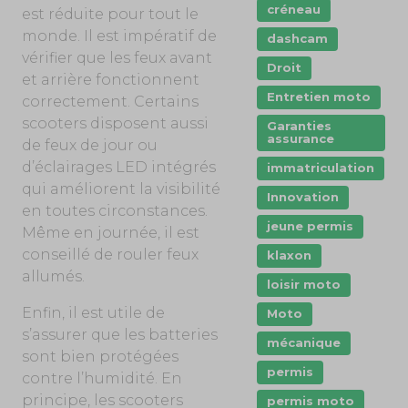
créneau
est réduite pour tout le
monde. Il est impératif de
dashcam
vérifier que les feux avant
Droit
et arrière fonctionnent
Entretien moto
correctement. Certains
scooters disposent aussi
Garanties
assurance
de feux de jour ou
d’éclairages LED intégrés
immatriculation
qui améliorent la visibilité
Innovation
en toutes circonstances.
jeune permis
Même en journée, il est
conseillé de rouler feux
klaxon
allumés.
loisir moto
Enfin, il est utile de
Moto
s’assurer que les batteries
mécanique
sont bien protégées
permis
contre l’humidité. En
principe, les scooters
permis moto