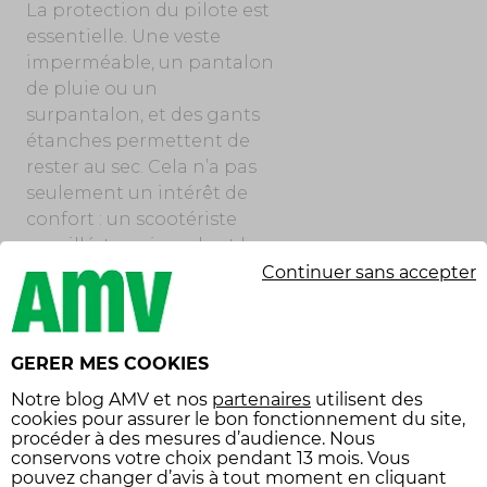
La protection du pilote est
essentielle. Une veste
imperméable, un pantalon
de pluie ou un
surpantalon, et des gants
étanches permettent de
rester au sec. Cela n’a pas
seulement un intérêt de
confort : un scootériste
mouillé, transi, ou dont les
mains sont engourdies par
Continuer sans accepter
l’eau et le froid, voit ses
réflexes ralentis.
GERER MES COOKIES
Le casque, évidemment
obligatoire, joue aussi un
Notre
blog AMV
et nos
partenaires
utilisent des
rôle dans la visibilité. Un
cookies pour assurer le bon fonctionnement du site,
procéder à des mesures d’audience. Nous
modèle avec visière anti-
conservons votre choix pendant 13 mois. Vous
buée ou équipé d’un film
pouvez changer d’avis à tout moment en cliquant