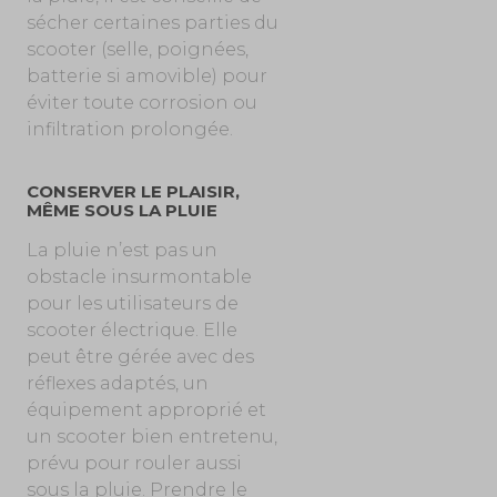
sécher certaines parties du
scooter (selle, poignées,
batterie si amovible) pour
éviter toute corrosion ou
infiltration prolongée.
CONSERVER LE PLAISIR,
MÊME SOUS LA PLUIE
La pluie n’est pas un
obstacle insurmontable
pour les utilisateurs de
scooter électrique. Elle
peut être gérée avec des
réflexes adaptés, un
équipement approprié et
un scooter bien entretenu,
prévu pour rouler aussi
sous la pluie. Prendre le