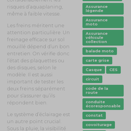
risques d’aquaplaning,
Assurance
légende
même à faible vitesse.
Assurance
moto
Les freins méritent une
attention particulière. Un
Assurance
véhicule
freinage efficace sur sol
collection
mouillé dépend d’un bon
balade moto
entretien. On vérifie donc
l’état des plaquettes ou
carte grise
des disques, selon le
Casque
CES
modèle. Il est aussi
circuit
important de tester les
deux freins séparément
code de la
route
pour s’assurer qu’ils
conduite
répondent bien.
écoresponsable
Le système d’éclairage est
constat
un autre point crucial.
covoiturage
Sous la pluie, la visibilité