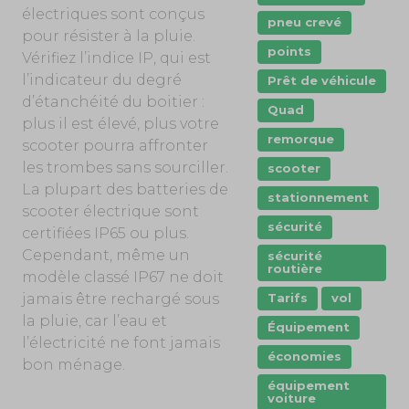
électriques sont conçus
pneu crevé
pour résister à la pluie.
points
Vérifiez l’indice IP, qui est
l’indicateur du degré
Prêt de véhicule
d’étanchéité du boitier :
Quad
plus il est élevé, plus votre
remorque
scooter pourra affronter
les trombes sans sourciller.
scooter
La plupart des batteries de
stationnement
scooter électrique sont
sécurité
certifiées IP65 ou plus.
Cependant, même un
sécurité
routière
modèle classé IP67 ne doit
jamais être rechargé sous
Tarifs
vol
la pluie, car l’eau et
Équipement
l’électricité ne font jamais
économies
bon ménage.
équipement
voiture