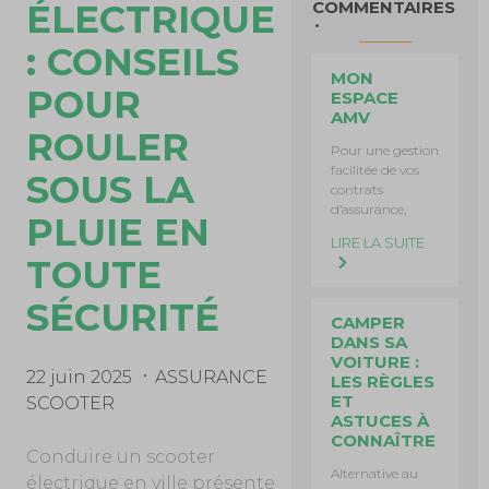
ÉLECTRIQUE
COMMENTAIRES
: CONSEILS
MON
POUR
ESPACE
AMV
ROULER
Pour une gestion
facilitée de vos
SOUS LA
contrats
d’assurance,
PLUIE EN
LIRE LA SUITE
TOUTE
SÉCURITÉ
CAMPER
DANS SA
VOITURE :
22 juin 2025
ASSURANCE
LES RÈGLES
ET
SCOOTER
ASTUCES À
CONNAÎTRE
Conduire un scooter
Alternative au
électrique en ville présente