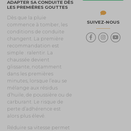
ADAPTER SA CONDUITE DÈS
LES PREMIÈRES GOUTTES
Dès que la pluie
SUIVEZ-NOUS
commence à tomber, les
conditions de conduite
changent. La première
recommandation est
simple : ralentir. La
chaussée devient
glissante, notamment
dans les premières
minutes, lorsque l’eau se
mélange aux résidus
d’huile, de poussière ou de
carburant. Le risque de
perte d’adhérence est
alors plus élevé.
Réduire sa vitesse permet