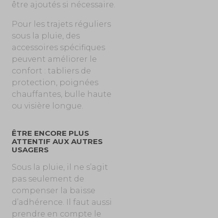
être ajoutés si nécessaire.
Pour les trajets réguliers
sous la pluie, des
accessoires spécifiques
peuvent améliorer le
confort : tabliers de
protection, poignées
chauffantes, bulle haute
ou visière longue.
ÊTRE ENCORE PLUS
ATTENTIF AUX AUTRES
USAGERS
Sous la pluie, il ne s’agit
pas seulement de
compenser la baisse
d’adhérence. Il faut aussi
prendre en compte le