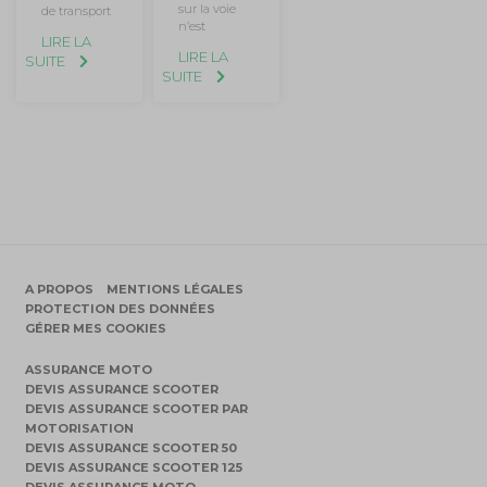
sur la voie
de transport
n’est
LIRE LA
LIRE LA
SUITE
SUITE
A PROPOS
MENTIONS LÉGALES
PROTECTION DES DONNÉES
GÉRER MES COOKIES
ASSURANCE MOTO
DEVIS ASSURANCE SCOOTER
DEVIS ASSURANCE SCOOTER PAR
MOTORISATION
DEVIS ASSURANCE SCOOTER 50
DEVIS ASSURANCE SCOOTER 125
DEVIS ASSURANCE MOTO