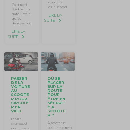
conduite
Comment
d’un scooter
fluidifier un
trafic urbain
LIRE LA
qui se
SUITE
densifie tout
LIRE LA
SUITE
PASSER
OÙ SE
DE LA
PLACER
VOITURE
SUR LA
AU
ROUTE
SCOOTE
POUR
R POUR
ÊTRE EN
CIRCULE
SÉCURIT
R EN
É À
VILLE
SCOOTE
R ?
La ville
À scooter, le
change, et
positionnement
nos moyens