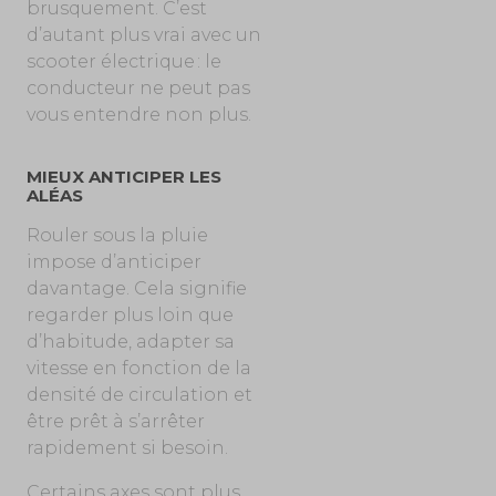
brusquement. C’est
d’autant plus vrai avec un
scooter électrique : le
conducteur ne peut pas
vous entendre non plus.
MIEUX ANTICIPER LES
ALÉAS
Rouler sous la pluie
impose d’anticiper
davantage. Cela signifie
regarder plus loin que
d’habitude, adapter sa
vitesse en fonction de la
densité de circulation et
être prêt à s’arrêter
rapidement si besoin.
Certains axes sont plus