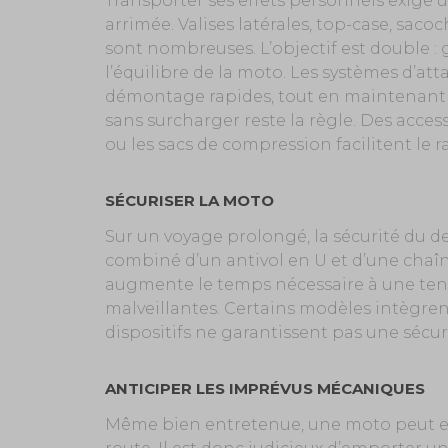
Transporter ses effets personnels exige u
arrimée. Valises latérales, top-case, sacoc
sont nombreuses. L’objectif est double : 
l’équilibre de la moto. Les systèmes d’a
démontage rapides, tout en maintenant u
sans surcharger reste la règle. Des acces
ou les sacs de compression facilitent le
SÉCURISER LA MOTO
Sur un voyage prolongé, la sécurité du deu
combiné d’un antivol en U et d’une chaîn
augmente le temps nécessaire à une tenta
malveillantes. Certains modèles intègre
dispositifs ne garantissent pas une sécuri
ANTICIPER LES IMPRÉVUS MÉCANIQUES
Même bien entretenue, une moto peut ex