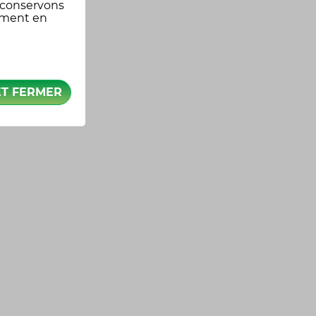
 conservons
oment en
ET FERMER