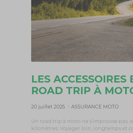
LES ACCESSOIRES 
ROAD TRIP À MOT
20 juillet 2025
ASSURANCE MOTO
Un road trip à moto ne s’improvise pas, sur
kilomètres. Voyager loin, longtemps e