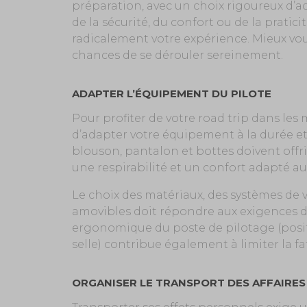
préparation, avec un choix rigoureux d’acce
de la sécurité, du confort ou de la prati
radicalement votre expérience. Mieux vou
chances de se dérouler sereinement.
ADAPTER L’ÉQUIPEMENT DU PILOTE
Pour profiter de votre road trip dans les 
d’adapter votre équipement à la durée et
blouson, pantalon et bottes doivent off
une respirabilité et un confort adapté a
Le choix des matériaux, des systèmes de 
amovibles doit répondre aux exigences de
ergonomique du poste de pilotage (posit
selle) contribue également à limiter la fa
ORGANISER LE TRANSPORT DES AFFAIRES