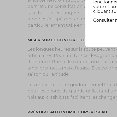
efficacement. Un support de smartphone s
fonctionne
permet une consultation en un coup d’œi
votre choi
cliquant su
facilitent les échanges si on part à plusi
modèles équipés de technologie Mesh offr
Consulter n
particulièrement utile en groupe.
MISER SUR LE CONFORT DE CONDUITE
Les longues heures sur la route peuvent
articulaires. Pour limiter ces désagrément
différence. Une selle confort, un coussi
améliorer nettement l’assise. Des poigné
saison ou l’altitude.
Les rehausseurs de guidon permettent d
pour les pilotes de grande taille, tandis
fixés aux crash bars, facilitent les chang
PRÉVOIR L’AUTONOMIE HORS RÉSEAU