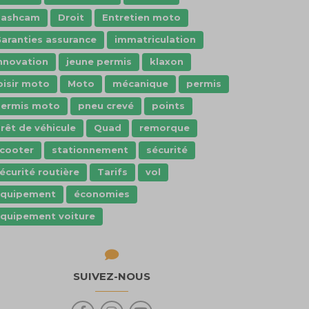
dashcam
Droit
Entretien moto
aranties assurance
immatriculation
nnovation
jeune permis
klaxon
oisir moto
Moto
mécanique
permis
ermis moto
pneu crevé
points
rêt de véhicule
Quad
remorque
cooter
stationnement
sécurité
écurité routière
Tarifs
vol
Équipement
économies
quipement voiture
SUIVEZ-NOUS