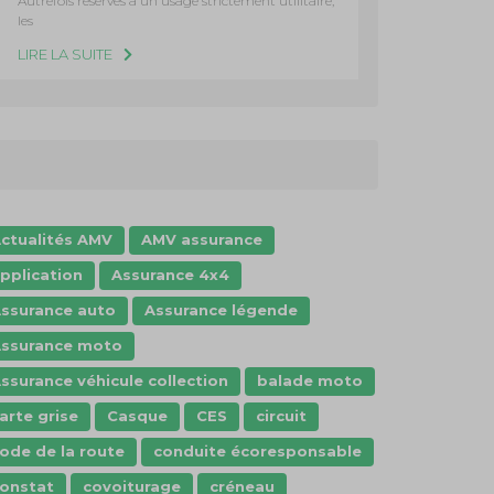
Autrefois réservés à un usage strictement utilitaire,
les
LIRE LA SUITE
ctualités AMV
AMV assurance
pplication
Assurance 4x4
ssurance auto
Assurance légende
ssurance moto
ssurance véhicule collection
balade moto
arte grise
Casque
CES
circuit
ode de la route
conduite écoresponsable
onstat
covoiturage
créneau