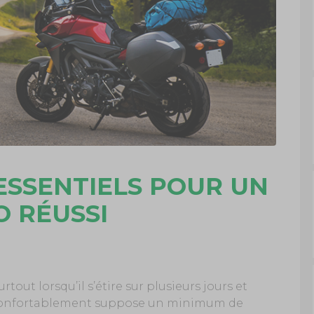
ESSENTIELS POUR UN
O RÉUSSI
tout lorsqu’il s’étire sur plusieurs jours et
t confortablement suppose un minimum de