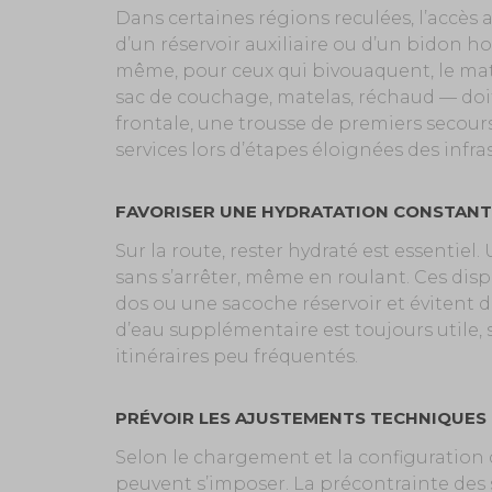
Dans certaines régions reculées, l’accès a
d’un réservoir auxiliaire ou d’un bidon 
même, pour ceux qui bivouaquent, le mat
sac de couchage, matelas, réchaud — doi
frontale, une trousse de premiers secours
services lors d’étapes éloignées des infra
FAVORISER UNE HYDRATATION CONSTANT
Sur la route, rester hydraté est essentiel
sans s’arrêter, même en roulant. Ces dis
dos ou une sacoche réservoir et évitent d
d’eau supplémentaire est toujours utile, 
itinéraires peu fréquentés.
PRÉVOIR LES AJUSTEMENTS TECHNIQUES
Selon le chargement et la configuration
peuvent s’imposer. La précontrainte des 