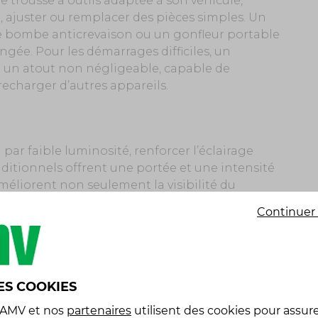
e trousse à outils adaptée à son véhicule,
, ajuster ou remplacer des pièces simples. Un
e bombe anticrevaison ou un gonfleur portable
gée. Pour les démarrages difficiles, un
 un atout non négligeable, capable de
recharger d’autres appareils.
par faible luminosité, renforcer l’éclairage
dditionnels offrent une portée et une intensité
méliorent non seulement la visibilité du
ux autres usagers. Leur orientation
Continuer 
age selon les conditions, tout en s’intégrant à
NICATION
ES COOKIES
venu incontournable pour se repérer
 AMV
et nos
partenaires
utilisent des cookies pour assure