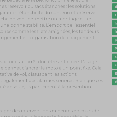
ne bagagerie fiable, fonctionnelle et bien
hes réservoir ou sacs étanches : les solutions
garantir l’étanchéité du contenu et préserver
G
ttache doivent permettre un montage et un
I
ne bonne stabilité. L’emport de l’essentiel
soires comme les filets araignées, les tendeurs
l
 rangement et l’organisation du chargement.
p
P
s
x-roues à l’arrêt doit être anticipée. L’usage
s
e permet d’ancrer la moto à un point fixe. Cela
tive de vol, dissuadant les actions
nt également des alarmes sonores. Bien que ces
é
té absolue, ils participent à la prévention.
iger des interventions mineures en cours de