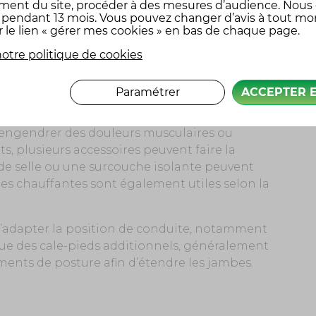
table, résistant aux vibrations et orientable,
ment du site, procéder à des mesures d’audience. Nous
l. Pour davantage de confort, les intercoms
x pendant 13 mois. Vous pouvez changer d’avis à tout m
r le lien « gérer mes cookies » en bas de chaque page.
eurs, la réception d’instructions GPS. Les
ent une connectivité fluide et stable,
otre politique de cookies
Paramétrer
ACCEPTER 
 engendrer des douleurs musculaires ou
s, plusieurs accessoires peuvent faire la
n de selle ou une surcouche isolante peuvent
es chauffantes sont également utiles selon la
’adapter la position de conduite, notamment
 que des cale-pieds additionnels, généralement
ements de posture afin d’étendre les jambes.