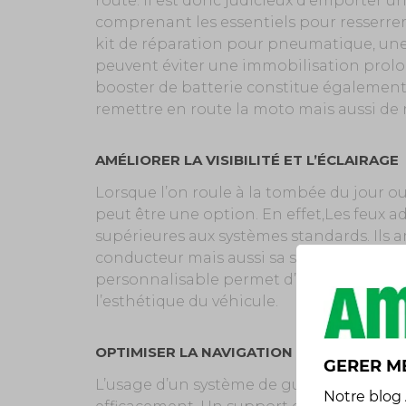
route. Il est donc judicieux d’emporter un
comprenant les essentiels pour resserrer
kit de réparation pour pneumatique, un
peuvent éviter une immobilisation prolon
booster de batterie constitue également
remettre en route la moto mais aussi de 
AMÉLIORER LA VISIBILITÉ ET L’ÉCLAIRAGE
Lorsque l’on roule à la tombée du jour ou 
peut être une option. En effet,Les feux a
supérieures aux systèmes standards. Ils a
conducteur mais aussi sa signalisation a
personnalisable permet d’adapter l’éclair
l’esthétique du véhicule.
OPTIMISER LA NAVIGATION ET LA COMMU
GERER M
L’usage d’un système de guidage est de
Notre
blog