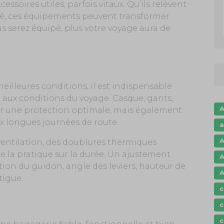
ssoires utiles, parfois vitaux. Qu’ils relèvent
cité, ces équipements peuvent transformer
s serez équipé, plus votre voyage aura de
meilleures conditions, il est indispensable
 aux conditions du voyage. Casque, gants,
A
rir une protection optimale, mais également
ux longues journées de route.
a
A
ventilation, des doublures thermiques
 la pratique sur la durée. Un ajustement
A
ion du guidon, angle des leviers, hauteur de
A
tigue.
c
c
c