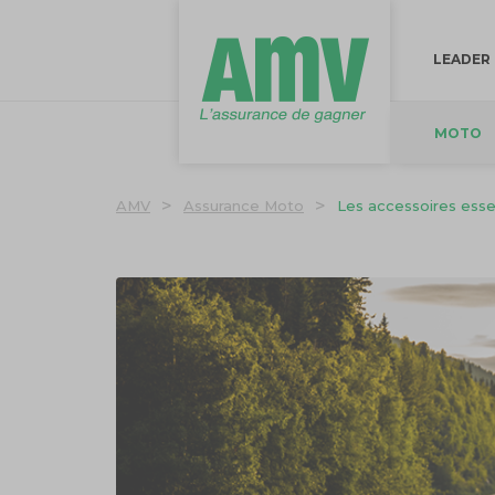
LEADER
MOTO
>
>
AMV
Assurance Moto
Les accessoires essen