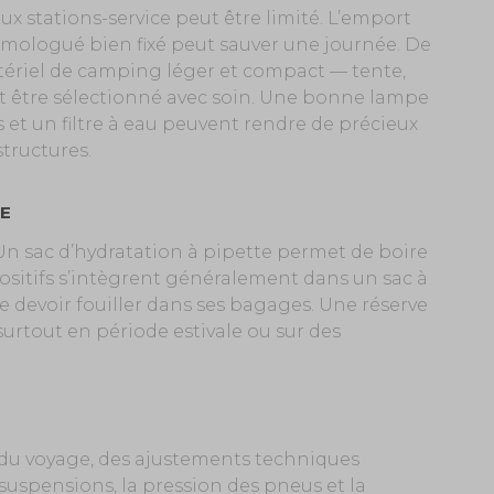
ux stations-service peut être limité. L’emport
homologué bien fixé peut sauver une journée. De
ériel de camping léger et compact — tente,
t être sélectionné avec soin. Une bonne lampe
 et un filtre à eau peuvent rendre de précieux
structures.
E
. Un sac d’hydratation à pipette permet de boire
positifs s’intègrent généralement dans un sac à
e devoir fouiller dans ses bagages. Une réserve
surtout en période estivale ou sur des
 du voyage, des ajustements techniques
suspensions, la pression des pneus et la