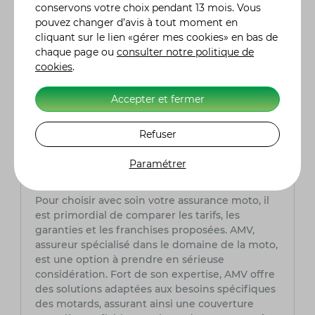
événements marquants de cette période ?
conservons votre choix pendant 13 mois. Vous
Au XXIe siècle, BMW a continué d'innover en
pouvez changer d’avis à tout moment en
élargissant sa gamme de modèles, en faisant
cliquant sur le lien «gérer mes cookies» en bas de
des incursions dans la mobilité électrique et en
chaque page ou
consulter notre politique de
réalisant des acquisitions stratégiques. Des
cookies
.
étapes marquantes avec le rachat de
Husqvarna, le développement de la mobilité
Accepter et fermer
urbaine avec Free Now, et l'arrêt de la
production de la M760Li en 2022, entraînant
Refuser
ainsi la fin du moteur V12 chez le constructeur.
Paramétrer
Quelle assurance moto choisir ?
Pour choisir avec soin votre assurance moto, il
est primordial de comparer les tarifs, les
garanties et les franchises proposées. AMV,
assureur spécialisé dans le domaine de la moto,
est une option à prendre en sérieuse
considération. Fort de son expertise, AMV offre
des solutions adaptées aux besoins spécifiques
des motards, assurant ainsi une couverture