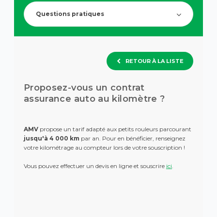
de
question.
recherch
Questions pratiques
des
suggesti
s'affiche
automa
pour
RETOUR À LA LISTE
faciliter
la
sélection
Proposez-vous un contrat
assurance auto au kilomètre ?
AMV
propose un tarif adapté aux petits rouleurs parcourant
jusqu'à 4 000 km
par an. Pour en bénéficier, renseignez
votre kilométrage au compteur lors de votre souscription !
Vous pouvez effectuer un devis en ligne et souscrire
ici
.