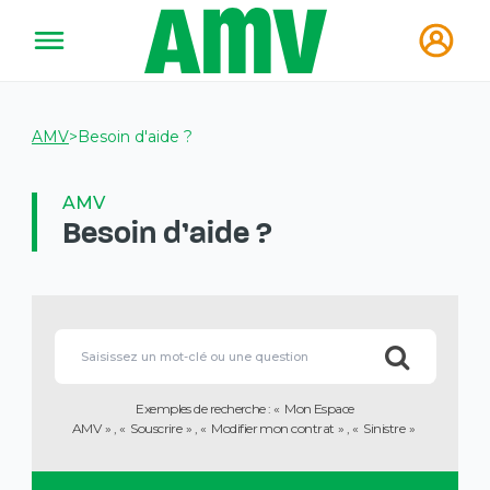
AMV
>
Besoin d'aide ?
AMV
Besoin d'aide ?
Vous
allez
Lorsque
être
l'on
redirigé
saisit
vers
des
la
Exemples de recherche :
Mon Espace
valeurs
description
AMV
Souscrire
Modifier mon contrat
Sinistre
dans
détaillée
la
de
barre
la