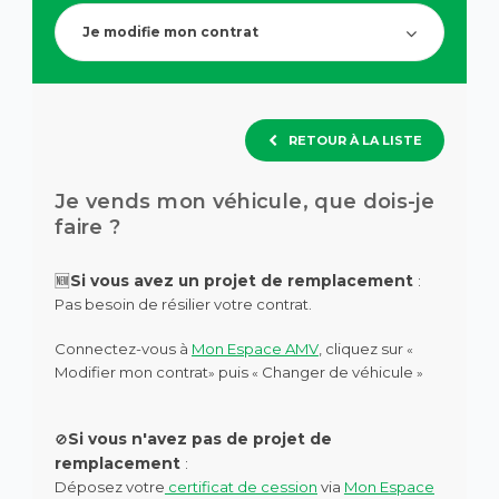
de
question.
recherch
Je modifie mon contrat
des
suggesti
s'affiche
automa
pour
RETOUR À LA LISTE
faciliter
la
sélection
Je vends mon véhicule, que dois-je
faire ?
🆕
Si vous avez un projet de remplacement
:
Pas besoin de résilier votre contrat.
Connectez-vous à
Mon Espace AMV
, cliquez sur
«
Modifier mon contrat
puis
Changer de véhicule
»
«
»
Si vous n'avez pas de projet de
🚫
remplacement
:
Déposez votre
certificat de cession
via
Mon Espace