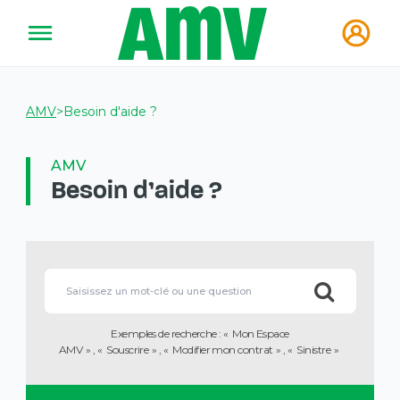
AMV
>
Besoin d'aide ?
AMV
Besoin d'aide ?
Vous
allez
Lorsque
être
l'on
redirigé
saisit
vers
des
la
Exemples de recherche :
Mon Espace
valeurs
description
AMV
Souscrire
Modifier mon contrat
Sinistre
dans
détaillée
la
de
barre
la