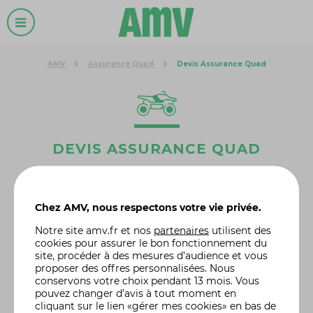
AMV
Assurance Quad
Devis Assurance Quad
DEVIS ASSURANCE QUAD
OBTENIR UN TARIF
Chez AMV, nous respectons votre vie privée.
Notre site
amv.fr
et nos
partenaires
utilisent des
VOUS ÊTES CLIENT
cookies pour assurer le bon fonctionnement du
site, procéder à des mesures d’audience et vous
proposer des offres personnalisées. Nous
VOUS N'ÊTES PAS CLIENT
conservons votre choix pendant 13 mois. Vous
pouvez changer d’avis à tout moment en
cliquant sur le lien «gérer mes cookies» en bas de
Lors de la tarification, vous pourrez
enregistrer votre tarif