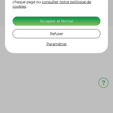
chaque page ou
consulter notre politique de
ou
recevoir votre devis par mail.
cookies
.
Accepter et fermer
Refuser
MENTIONS LÉGALES
PROTECTION DES DONNÉES
GÉRER MES COOKIES
Paramétrer