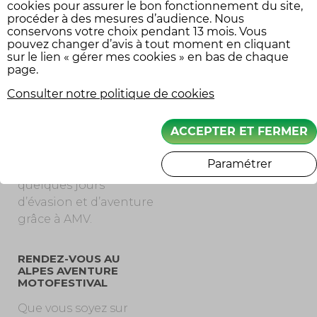
cookies pour assurer le bon fonctionnement du site,
d’une moto Trail au
procéder à des mesures d’audience. Nous
conservons votre choix pendant 13 mois. Vous
départ de Nice, deux
pouvez changer d’avis à tout moment en cliquant
casques moto grâce à
sur le lien « gérer mes cookies » en bas de chaque
notre partenaire Shoei
page.
et une nuit d’hôtel à
Consulter notre politique de cookies
Barcelonnette. Vous
pourrez, ainsi, suivre
ACCEPTER ET FERMER
l’itinéraire que nous
vous avons préparé et
Paramétrer
profiter de ces
quelques jours
d’évasion et d’aventure
grâce à AMV.
RENDEZ-VOUS AU
ALPES AVENTURE
MOTOFESTIVAL
Que vous soyez sur