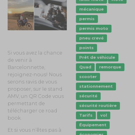
mécanique
permis
permis moto
pneu crevé
points
Si vous avez la chance
Prêt de véhicule
de venir à
Quad
remorque
Barcelonnette,
rejoignez-nous! Nous
scooter
serons ravis de vous
stationnement
proposer, sur le stand
sécurité
AMV, un QR Code vous
permettant de
sécurité routière
télécharger ce road
Tarifs
vol
book.
Équipement
Et si vous n’êtes pas à
économies