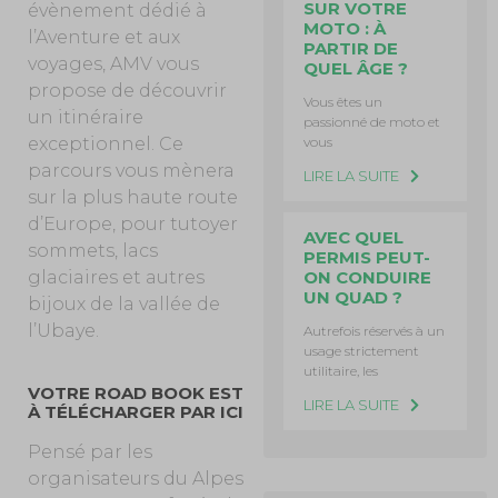
SUR VOTRE
évènement dédié à
MOTO : À
l’Aventure et aux
PARTIR DE
voyages, AMV vous
QUEL ÂGE ?
propose de découvrir
Vous êtes un
un itinéraire
passionné de moto et
exceptionnel. Ce
vous
parcours vous mènera
LIRE LA SUITE
sur la plus haute route
d’Europe, pour tutoyer
AVEC QUEL
sommets, lacs
PERMIS PEUT-
glaciaires et autres
ON CONDUIRE
UN QUAD ?
bijoux de la vallée de
l’Ubaye.
Autrefois réservés à un
usage strictement
utilitaire, les
VOTRE ROAD BOOK EST
LIRE LA SUITE
À TÉLÉCHARGER PAR ICI
Pensé par les
organisateurs du Alpes