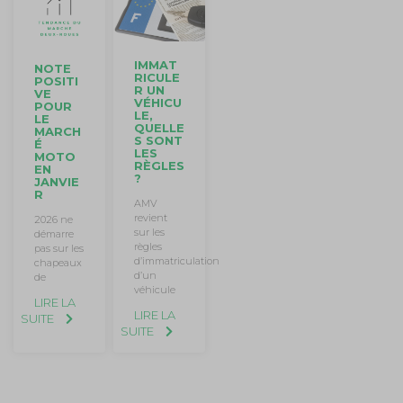
IMMAT
NOTE
RICULE
POSITI
R UN
VE
VÉHICU
POUR
LE,
LE
QUELLE
MARCH
S SONT
É
LES
MOTO
RÈGLES
EN
?
JANVIE
R
AMV
revient
2026 ne
sur les
démarre
règles
pas sur les
d’immatriculation
chapeaux
d’un
de
véhicule
LIRE LA
LIRE LA
SUITE
SUITE