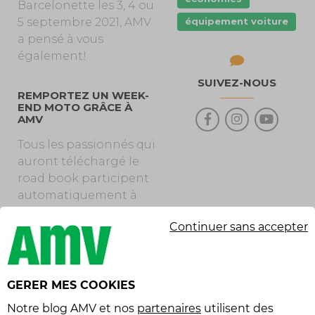
Barcelonette les 3, 4 ou
équipement voiture
5 septembre 2021, AMV
a pensé à vous
également!
SUIVEZ-NOUS
REMPORTEZ UN WEEK-
END MOTO GRÂCE À
AMV
Tous les passionnés qui
auront téléchargé le
road book participent
automatiquement à
notre jeu concours.
Continuer sans accepter
Une gagnante ou un
gagnant sera tiré au
sort et remportera un
week-end pour deux
GERER MES COOKIES
en moto. Le week-end
Notre
blog AMV
et nos
partenaires
utilisent des
comprend la location