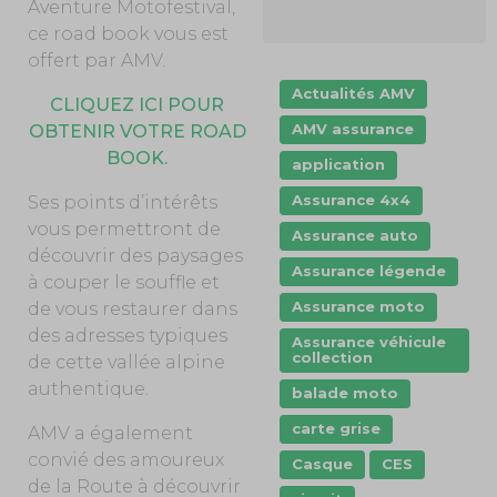
Aventure Motofestival,
ce road book vous est
offert par AMV.
Actualités AMV
CLIQUEZ ICI POUR
AMV assurance
OBTENIR VOTRE ROAD
BOOK.
application
Assurance 4x4
Ses points d’intérêts
vous permettront de
Assurance auto
découvrir des paysages
Assurance légende
à couper le souffle et
Assurance moto
de vous restaurer dans
des adresses typiques
Assurance véhicule
collection
de cette vallée alpine
authentique.
balade moto
carte grise
AMV a également
convié des amoureux
Casque
CES
de la Route à découvrir