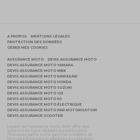
A PROPOS
MENTIONS LÉGALES
PROTECTION DES DONNÉES
GÉRER MES COOKIES
ASSURANCE MOTO
DEVIS ASSURANCE MOTO
DEVIS ASSURANCE MOTO YAMAHA
DEVIS ASSURANCE MOTO MBK
DEVIS ASSURANCE MOTO KAWASAKI
DEVIS ASSURANCE MOTO HONDA
DEVIS ASSURANCE MOTO SUZUKI
DEVIS ASSURANCE MOTO 125
DEVIS ASSURANCE MOTO 50
DEVIS ASSURANCE MOTO ÉLECTRIQUE
DEVIS ASSURANCE MOTO PAR MOTORISATION
DEVIS ASSURANCE SCOOTER
Leader de l’assurance moto, AMV offre des
solutions en ligne dédiées aux particuliers.
Choisissez parmi notre gamme complète de
formules d’assurance, adaptées à vos besoins