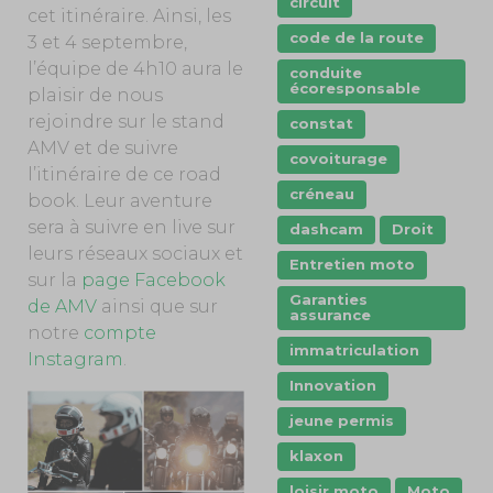
circuit
cet itinéraire. Ainsi, les
code de la route
3 et 4 septembre,
l’équipe de 4h10 aura le
conduite
écoresponsable
plaisir de nous
rejoindre sur le stand
constat
AMV et de suivre
covoiturage
l’itinéraire de ce road
créneau
book. Leur aventure
sera à suivre en live sur
dashcam
Droit
leurs réseaux sociaux et
Entretien moto
sur la
page Facebook
Garanties
de AMV
ainsi que sur
assurance
notre
compte
immatriculation
Instagram
.
Innovation
jeune permis
klaxon
loisir moto
Moto