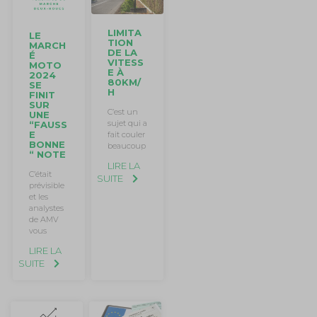
LIMITA
LE
TION
MARCH
DE LA
É
VITESS
MOTO
E À
2024
80KM/
SE
H
FINIT
SUR
C’est un
UNE
sujet qui a
“FAUSS
E
fait couler
BONNE
beaucoup
“ NOTE
LIRE LA
C’était
SUITE
prévisible
et les
analystes
de AMV
vous
LIRE LA
SUITE