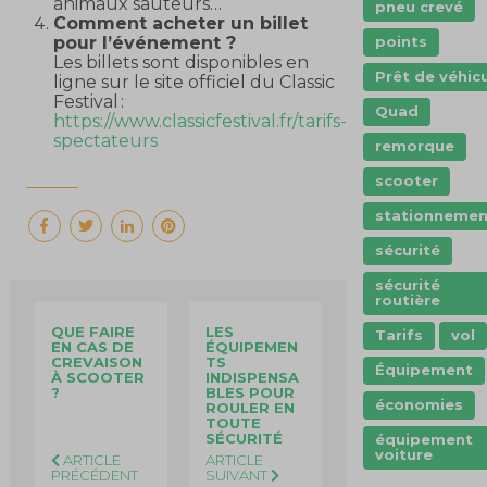
animaux sauteurs…
pneu crevé
Comment acheter un billet
points
pour l’événement ?
Les billets sont disponibles en
Prêt de véhic
ligne sur le site officiel du Classic
Festival :
Quad
https://www.classicfestival.fr/tarifs-
spectateurs
remorque
scooter
stationnemen
sécurité
sécurité
routière
QUE FAIRE
LES
Tarifs
vol
EN CAS DE
ÉQUIPEMEN
CREVAISON
TS
Équipement
À SCOOTER
INDISPENSA
?
BLES POUR
économies
ROULER EN
TOUTE
SÉCURITÉ
équipement
voiture
ARTICLE
ARTICLE
PRÉCÉDENT
SUIVANT