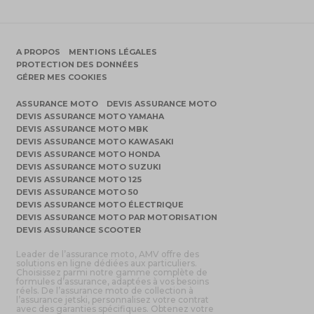
A PROPOS
MENTIONS LÉGALES
PROTECTION DES DONNÉES
GÉRER MES COOKIES
ASSURANCE MOTO
DEVIS ASSURANCE MOTO
DEVIS ASSURANCE MOTO YAMAHA
DEVIS ASSURANCE MOTO MBK
DEVIS ASSURANCE MOTO KAWASAKI
DEVIS ASSURANCE MOTO HONDA
DEVIS ASSURANCE MOTO SUZUKI
DEVIS ASSURANCE MOTO 125
DEVIS ASSURANCE MOTO 50
DEVIS ASSURANCE MOTO ÉLECTRIQUE
DEVIS ASSURANCE MOTO PAR MOTORISATION
DEVIS ASSURANCE SCOOTER
Leader de l’assurance moto, AMV offre des
solutions en ligne dédiées aux particuliers.
Choisissez parmi notre gamme complète de
formules d’assurance, adaptées à vos besoins
réels. De l’assurance moto de collection à
l’assurance jetski, personnalisez votre contrat
avec des garanties spécifiques. Obtenez votre