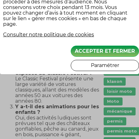
procéder à des mesures d’audience. Nous
conservons votre choix pendant 13 mois. Vous
dashcam
pouvez changer d’avis à tout moment en cliquant
Droit
sur le lien « gérer mes cookies » en bas de chaque
page.
Entretien mo
FAQ
Consulter notre politique de cookies
Garanties
Où se déroule le Classic
assurance
Festival 2025 ?
Le Classic Festival 2025 aura lieu
ACCEPTER ET FERMER
immatriculati
sur le circuit de Nogaro, dans le
Innovation
Gers, les 4 et 5 octobre.
Paramétrer
Quels types de voitures sont
jeune permis
exposés au Classic Festival ?
Le Classic Festival présente une
klaxon
large variété de voitures
classiques, allant des modèles des
loisir moto
années 50 aux voitures des
années 80.
Moto
Y a-t-il des animations pour les
mécanique
enfants ?
Oui, des activités ludiques sont
permis
prévues tel que des châteaux
gonflables, pêche au canard, jeux
permis moto
en bois, puissance 4 géant,