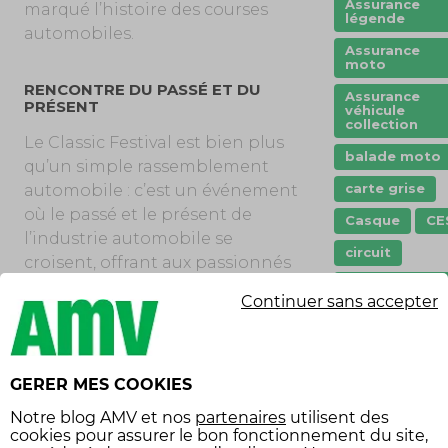
Assurance
marqué l’histoire des courses
légende
automobiles.
Assurance
moto
RENCONTRE DU PASSÉ ET DU
Assurance
PRÉSENT
véhicule
collection
Le Classic Festival est bien plus
balade moto
qu’un simple rassemblement
carte grise
automobile : c’est un événement
où le passé et le présent de
Casque
CE
l’industrie automobile se
circuit
croisent, offrant aux passionnés
code de la
une opportunité unique de vivre
route
Continuer sans accepter
ou de revivre l’âge d’or de
conduite
l’automobile.
écoresponsab
L’équipe AMV Légende vous
constat
GERER MES COOKIES
donne rendez-vous sur la piste
covoiturage
Notre
blog AMV
et nos
partenaires
utilisent des
de Nogaro les 4 & 5 octobre 2025
cookies pour assurer le bon fonctionnement du site,
créneau
!