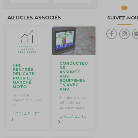
SUIVEZ-NO
ARTICLES ASSOCIÉS
CONDUCTEU
UNE
RS,
RENTRÉE
ASSUREZ
DÉLICATE
VOS
POUR LE
ÉQUIPEMEN
MARCHÉ
TS AVEC
MOTO
AMV
Le mois de
Circuler avec un
septembre à – 7,4
véhicule non
%
assuré expose à
LIRE LA SUITE
LIRE LA SUITE