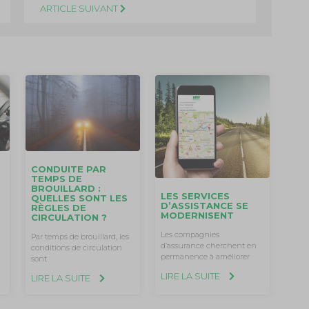
ARTICLE SUIVANT
CONDUITE PAR
TEMPS DE
BROUILLARD :
LES SERVICES
QUELLES SONT LES
D’ASSISTANCE SE
RÈGLES DE
MODERNISENT
CIRCULATION ?
Les compagnies
Par temps de brouillard, les
d’assurance cherchent en
conditions de circulation
permanence à améliorer
sont
LIRE LA SUITE
LIRE LA SUITE