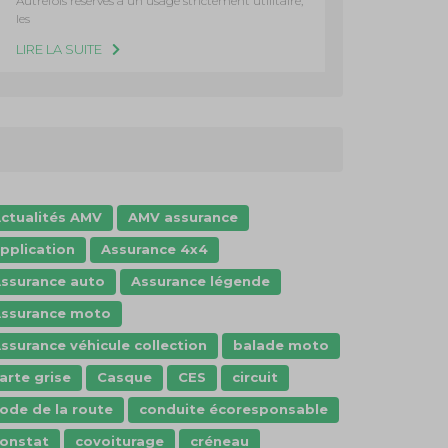
Autrefois réservés à un usage strictement utilitaire,
les
LIRE LA SUITE
ctualités AMV
AMV assurance
pplication
Assurance 4x4
ssurance auto
Assurance légende
ssurance moto
ssurance véhicule collection
balade moto
arte grise
Casque
CES
circuit
ode de la route
conduite écoresponsable
onstat
covoiturage
créneau