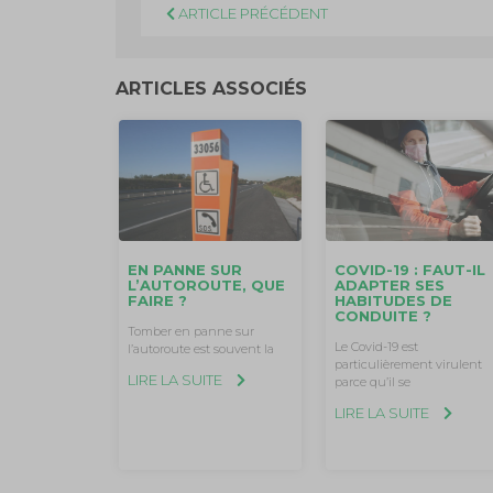
ARTICLE PRÉCÉDENT
ARTICLES ASSOCIÉS
EN PANNE SUR
COVID-19 : FAUT-IL
L’AUTOROUTE, QUE
ADAPTER SES
FAIRE ?
HABITUDES DE
CONDUITE ?
Tomber en panne sur
Le Covid-19 est
l’autoroute est souvent la
particulièrement virulent
LIRE LA SUITE
parce qu’il se
LIRE LA SUITE