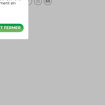
oment en
ET FERMER