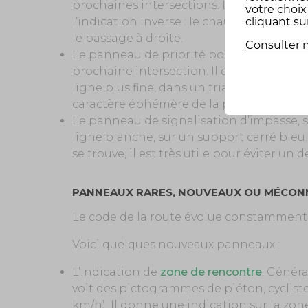
prochaines intersections. Le même panne
votre choi
l’indication inverse : le chauffeur n’est p
cliquant su
le passage à droite.
Consulter n
Le panneau de priorité ponctuelle, en re
prochaine intersection. Il est représent
ligne plus fine, dans un triangle rouge. 
caractère éphémère de la priorité.
Le panneau de signalisation d’impasse,
ligne blanche, sur un support carré bleu
se trouve, il est très utile pour éviter un 
PANNEAUX RARES, NOUVEAUX OU MÉCON
Le code de la route évolue constamment,
Voici quelques nouveaux panneaux :
L’indication de
zone de rencontre
. Génér
voit des pictogrammes de piéton, cyclist
km/h). Il donne une indication sur la zon