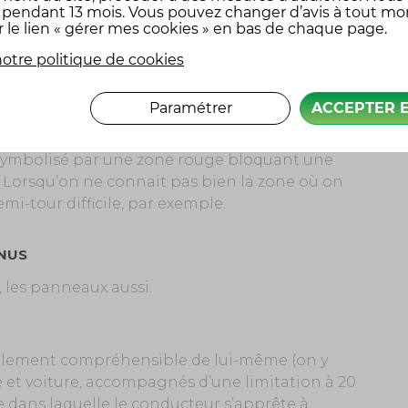
au barré par un trait noir oblique donne
x pendant 13 mois. Vous pouvez changer d’avis à tout m
lus prioritaire, et devra donc par exemple céder
r le lien « gérer mes cookies » en bas de chaque page.
otre politique de cookies
vanche, ne donne la priorité que pour la
é par une flèche épaisse perpendiculaire à une
Paramétrer
ACCEPTER 
Il prévient donc d’un danger, compte tenu du
 symbolisé par une zone rouge bloquant une
. Lorsqu’on ne connait pas bien la zone où on
demi-tour difficile, par exemple.
NUS
 les panneaux aussi.
alement compréhensible de lui-même (on y
e et voiture, accompagnés d’une limitation à 20
e dans laquelle le conducteur s’apprête à