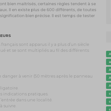
ont bien maitrisés, certaines règles tendent à se
ux. Il en existe plus de 600 différents, de toutes
signification bien précise. Il est temps de tester
LEURS
rançais sont apparus il y a plus d’un siècle
é et se sont multipliés au fil des différents
A
a
A
n danger à venir (50 mètres après le panneau
A
A
igatoire.
c
s indications pratiques.
entrée dans une localité.
c
à suivre.
c