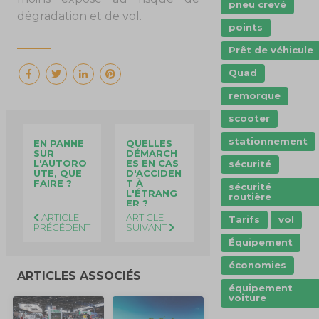
pneu crevé
dégradation et de vol.
points
Prêt de véhicule
Quad
remorque
scooter
stationnement
EN PANNE
QUELLES
SUR
DÉMARCH
L'AUTORO
ES EN CAS
sécurité
UTE, QUE
D'ACCIDEN
FAIRE ?
T À
sécurité
L'ÉTRANG
routière
ER ?
ARTICLE
ARTICLE
Tarifs
vol
PRÉCÉDENT
SUIVANT
Équipement
économies
ARTICLES ASSOCIÉS
équipement
voiture