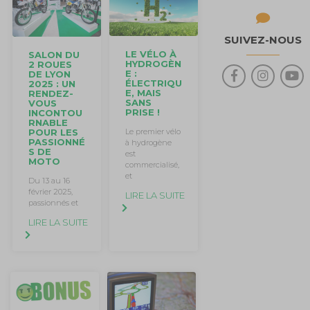
SUIVEZ-NOUS
LE VÉLO À
SALON DU
HYDROGÈN
2 ROUES
E :
DE LYON
ÉLECTRIQU
2025 : UN
E, MAIS
RENDEZ-
SANS
VOUS
PRISE !
INCONTOU
RNABLE
POUR LES
Le premier vélo
PASSIONNÉ
à hydrogène
S DE
est
MOTO
commercialisé,
et
Du 13 au 16
février 2025,
LIRE LA SUITE
passionnés et
LIRE LA SUITE