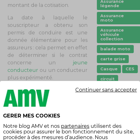
Assurance
montant de la cotisation.
légende
Assurance
La date à laquelle le
moto
souscripteur a obtenu son
Assurance
permis de conduire est une
véhicule
collection
donnée élémentaire pour les
assureurs : cela permet en effet
balade moto
de déterminer si le contrat
carte grise
concerne un
jeune
Casque
CES
conducteur
ou un conducteur
plus expérimenté.
circuit
code de la
Continuer sans accepter
route
PRIME D’ASSURANCE : LES
DONNÉES DU VÉHICULE ET LE
conduite
LIEU DE GARAGE
écoresponsable
GERER MES COOKIES
Le modèle du véhicule, sa
constat
puissance, le nombre de
Notre
blog AMV
et nos
partenaires
utilisent des
covoiturage
cookies pour assurer le bon fonctionnement du site,
kilomètres au compteur et la
procéder à des mesures d’audience. Nous
créneau
date de sa mise en circulation