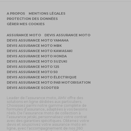
A PROPOS
MENTIONS LÉGALES
PROTECTION DES DONNÉES
GÉRER MES COOKIES
ASSURANCE MOTO
DEVIS ASSURANCE MOTO
DEVIS ASSURANCE MOTO YAMAHA
DEVIS ASSURANCE MOTO MBK
DEVIS ASSURANCE MOTO KAWASAKI
DEVIS ASSURANCE MOTO HONDA
DEVIS ASSURANCE MOTO SUZUKI
DEVIS ASSURANCE MOTO 125
DEVIS ASSURANCE MOTO 50
DEVIS ASSURANCE MOTO ÉLECTRIQUE
DEVIS ASSURANCE MOTO PAR MOTORISATION
DEVIS ASSURANCE SCOOTER
Leader de l’assurance moto, AMV offre des
solutions en ligne dédiées aux particuliers.
Choisissez parmi notre gamme complète de
formules d’assurance, adaptées à vos besoins
réels. De l’assurance moto de collection à
l’assurance jetski, personnalisez votre contrat
avec des garanties spécifiques. Obtenez votre
devis et souscrivez votre assurance moto en
ligne, avec l’accompagnement de nos 260