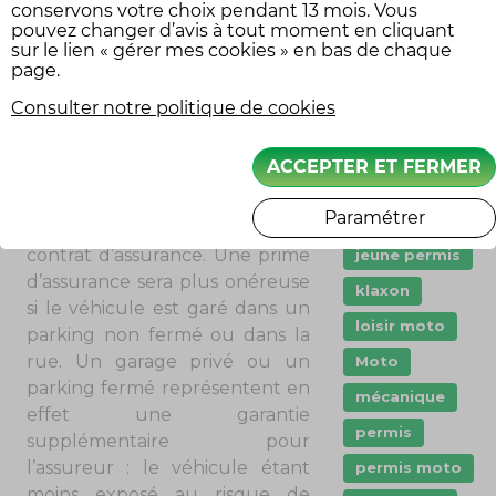
conservons votre choix pendant 13 mois. Vous
sont autant de critères qui
dashcam
pouvez changer d’avis à tout moment en cliquant
sur le lien « gérer mes cookies » en bas de chaque
entrent aussi en compte dans
Droit
page.
le calcul de la prime
Entretien moto
d’assurance.
Consulter notre politique de cookies
Garanties
Outre ces différents
assurance
ACCEPTER ET FERMER
renseignements, un assureur
immatriculation
va s’intéresser au lieu de garage
Paramétrer
Innovation
du véhicule apparaissant au
contrat d’assurance. Une prime
jeune permis
d’assurance sera plus onéreuse
klaxon
si le véhicule est garé dans un
loisir moto
parking non fermé ou dans la
rue. Un garage privé ou un
Moto
parking fermé représentent en
mécanique
effet une garantie
permis
supplémentaire pour
l’assureur : le véhicule étant
permis moto
moins exposé au risque de