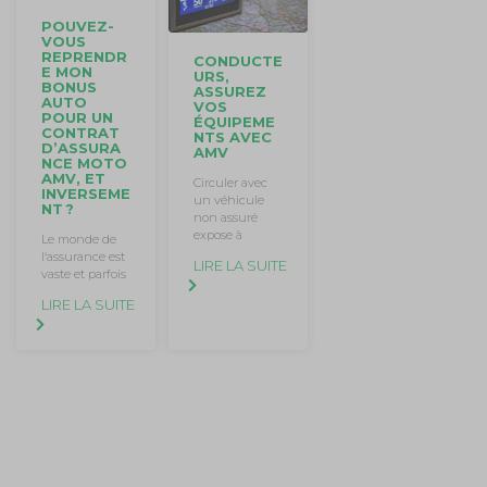
POUVEZ-
VOUS
REPRENDR
CONDUCTE
E MON
URS,
BONUS
ASSUREZ
AUTO
VOS
POUR UN
ÉQUIPEME
CONTRAT
NTS AVEC
D’ASSURA
AMV
NCE MOTO
AMV, ET
Circuler avec
INVERSEME
un véhicule
NT ?
non assuré
expose à
Le monde de
l‘assurance est
LIRE LA SUITE
vaste et parfois
LIRE LA SUITE