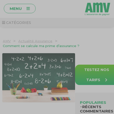
MENU
CATÉGORIES
>
>
AMV
Actualité Assurance
Comment se calcule ma prime d’assurance ?
TESTEZ NOS
TARIFS
POPULAIRES
RÉCENTS
COMMENTAIRES