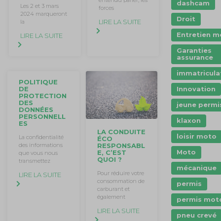
entendu parler, les
dashcam
Les 2 et 3 mars
forces
2024 marqueront
Droit
LIRE LA SUITE
la
Entretien m
LIRE LA SUITE
Garanties
assurance
immatricula
POLITIQUE
DE
Innovation
PROTECTION
DES
jeune permi
DONNÉES
PERSONNELL
klaxon
ES
LA CONDUITE
loisir moto
La confidentialité
ÉCO
RESPONSABL
des informations
Moto
E, C’EST
que vous nous
QUOI ?
transmettez
mécanique
Pour réduire votre
LIRE LA SUITE
consommation de
permis
carburant et
également
permis mot
LIRE LA SUITE
pneu crevé