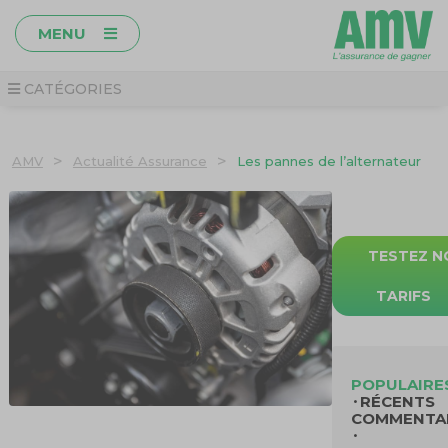
MENU
CATÉGORIES
>
>
AMV
Actualité Assurance
Les pannes de l’alternateur
TESTEZ N
TARIFS
POPULAIRE
RÉCENTS
COMMENTA