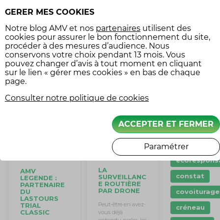
légende
GERER MES COOKIES
Assurance
moto
OBJECTIF :
OBJECTIF :
Notre
blog AMV
et nos
partenaires
utilisent des
BOL D’OR
BOL D’OR
cookies pour assurer le bon fonctionnement du site,
Assurance
CLASSIC /
CLASSIC /
véhicule
EPISODE 6
EPISODE 7
procéder à des mesures d’audience. Nous
collection
conservons votre choix pendant 13 mois. Vous
ARTICLE
ARTICLE SUIVANT
PRÉCÉDENT
pouvez changer d’avis à tout moment en cliquant
balade mot
sur le lien « gérer mes cookies » en bas de chaque
page.
carte grise
ARTICLES ASSOCIÉS
Consulter notre politique de cookies
Casque
circuit
ACCEPTER ET FERMER
code de la
route
Paramétrer
conduite
écorespons
LA
AMV
constat
SURVEILLANC
LEGENDE :
E ROUTIÈRE
PARTENAIRE
PAR DRONE
DU
covoiturage
LASTOURS
Peut-être en avez-
TRIAL
créneau
CLASSIC
vous déjà