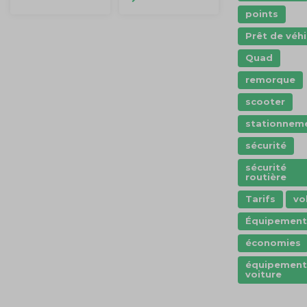
points
Prêt de véhi
Quad
remorque
scooter
stationnem
sécurité
sécurité
routière
Tarifs
vo
Équipement
économies
équipement
voiture