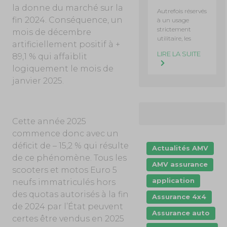
la donne du marché sur la
Autrefois réservés
fin 2024. Conséquence, un
à un usage
strictement
mois de décembre
utilitaire, les
artificiellement positif à +
LIRE LA SUITE
89,1 % qui affaiblit
logiquement le mois de
janvier 2025.
Cette année 2025
commence donc avec un
déficit de – 15,2 % qui résulte
Actualités AMV
de ce phénomène. Tous les
AMV assurance
scooters et motos Euro 5
application
neufs immatriculés hors
des quotas autorisés à la fin
Assurance 4x4
de 2024 par l’État peuvent
Assurance auto
certes être vendus en 2025