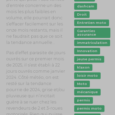
d’entrée concerne un des
dashcam
mois les plus faibles en
Droit
volume, elle pourrait donc
Entretien moto
s’effacer facilement sur les
onze mois restants, mais il
Garanties
assurance
ne faudrait pas que ce soit
la tendance annuelle…
immatriculation
Innovation
Pas d’effet parasite de jours
ouvrés sur ce premier mois
jeune permis
de 2025, il s’est établi à 22
klaxon
jours ouvrés comme janvier
loisir moto
2024. Côté météo, on est
resté sur la tendance
Moto
pourrie de 2024, grise et/ou
mécanique
pluvieuse qui n’incitait
permis
guère à se ruer chez les
revendeurs de 2 et 3-roues
permis moto
motorisés. Rien qui puisse