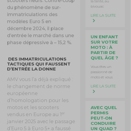
scooters neufs. Contre-coup
la tente, au
bivouac
du phénomène de sur-
immatriculations des
LIRE LA SUITE
modèles Euro 5 en
décembre 2024, il place
d’entrée le marché dans une
UN ENFANT
SUR VOTRE
phase dépressive à – 15,2 %.
MOTO : À
PARTIR DE
QUEL ÂGE ?
DES IMMATRICULATIONS
TACTIQUES QUI FAUSSENT
Vous êtes un
D’ENTRÉE LA DONNE
passionné de
moto et vous
AMV vous l’a déjà expliqué :
le changement de norme
LIRE LA SUITE
européenne
d’homologation pour les
motos et les scooters
AVEC QUEL
PERMIS
er
vendus en Europe au 1
PEUT-ON
janvier 2025 avec le passage
CONDUIRE
d’Euro 5 à Euro 5+ a faussé
UN QUAD ?