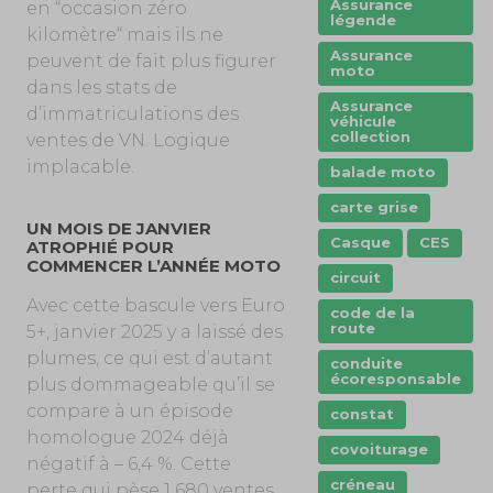
Assurance
en “occasion zéro
légende
kilomètre“ mais ils ne
Assurance
peuvent de fait plus figurer
moto
dans les stats de
Assurance
d’immatriculations des
véhicule
collection
ventes de VN. Logique
implacable.
balade moto
carte grise
UN MOIS DE JANVIER
Casque
CES
ATROPHIÉ POUR
COMMENCER L’ANNÉE MOTO
circuit
Avec cette bascule vers Euro
code de la
route
5+, janvier 2025 y a laissé des
plumes, ce qui est d’autant
conduite
écoresponsable
plus dommageable qu’il se
compare à un épisode
constat
homologue 2024 déjà
covoiturage
négatif à – 6,4 %. Cette
créneau
perte qui pèse 1 680 ventes