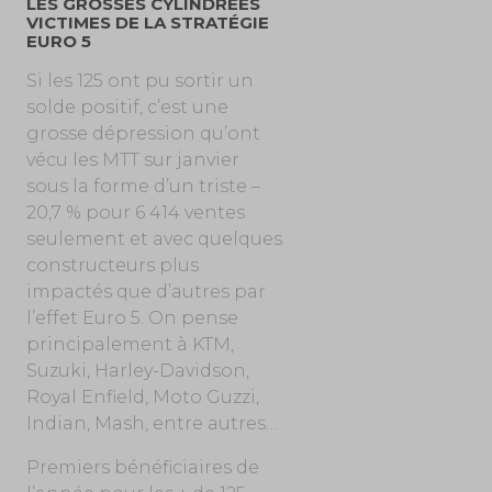
LES GROSSES CYLINDRÉES
VICTIMES DE LA STRATÉGIE
EURO 5
Si les 125 ont pu sortir un
solde positif, c’est une
grosse dépression qu’ont
vécu les MTT sur janvier
sous la forme d’un triste –
20,7 % pour 6 414 ventes
seulement et avec quelques
constructeurs plus
impactés que d’autres par
l’effet Euro 5. On pense
principalement à KTM,
Suzuki, Harley-Davidson,
Royal Enfield, Moto Guzzi,
Indian, Mash, entre autres…
Premiers bénéficiaires de