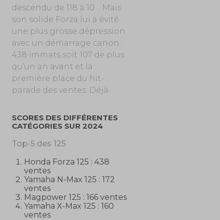
descendu de 118 à 10… Mais
son solide Forza lui a évité
une plus grosse dépression
avec un démarrage canon :
438 immats soit 107 de plus
qu’un an avant et la
première place du hit-
parade des ventes. Déjà.
SCORES DES DIFFÉRENTES
CATÉGORIES SUR 2024
Top-5 des 125
Honda Forza 125 : 438
ventes
Yamaha N-Max 125 : 172
ventes
Magpower 125 : 166 ventes
Yamaha X-Max 125 : 160
ventes