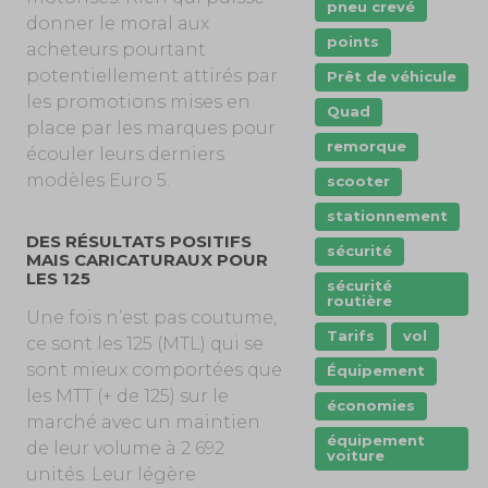
pneu crevé
donner le moral aux
points
acheteurs pourtant
potentiellement attirés par
Prêt de véhicule
les promotions mises en
Quad
place par les marques pour
remorque
écouler leurs derniers
modèles Euro 5.
scooter
stationnement
DES RÉSULTATS POSITIFS
sécurité
MAIS CARICATURAUX POUR
LES 125
sécurité
routière
Une fois n’est pas coutume,
Tarifs
vol
ce sont les 125 (MTL) qui se
sont mieux comportées que
Équipement
les MTT (+ de 125) sur le
économies
marché avec un maintien
équipement
de leur volume à 2 692
voiture
unités. Leur légère