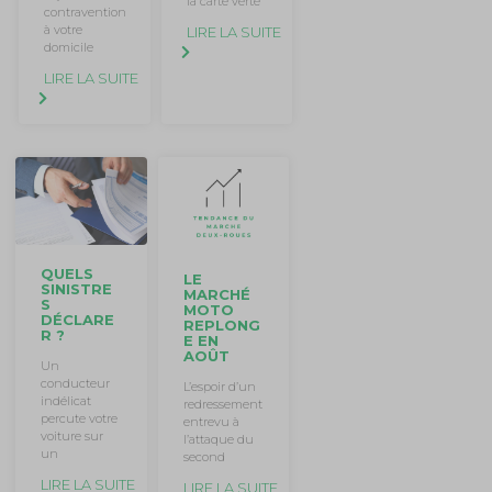
la carte verte
contravention
à votre
LIRE LA SUITE
domicile
LIRE LA SUITE
QUELS
LE
SINISTRE
MARCHÉ
S
MOTO
DÉCLARE
REPLONG
R ?
E EN
AOÛT
Un
conducteur
L’espoir d’un
indélicat
redressement
percute votre
entrevu à
voiture sur
l’attaque du
un
second
LIRE LA SUITE
LIRE LA SUITE