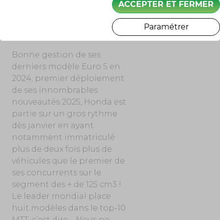
ACCEPTER ET FERMER
HONDA SE POSE D’ENTRÉE
Paramétrer
EN CHAMPION DU MARCHÉ
MOTO 2025
Bonne gestion de ses
derniers modèle Euro 5 en
2024, premier déploiement
de ses innombrables
nouveautés 2025, Honda est
partie sur un gros rythme
dès janvier en ayant
notamment immatriculé
plus de deux fois plus de
véhicules que le premier de
ses concurrents sur le
segment des + de 125 cm3 !
Le leader mondial place
huit modèles dans le top-10
MTT, c’est dire… Nous ne