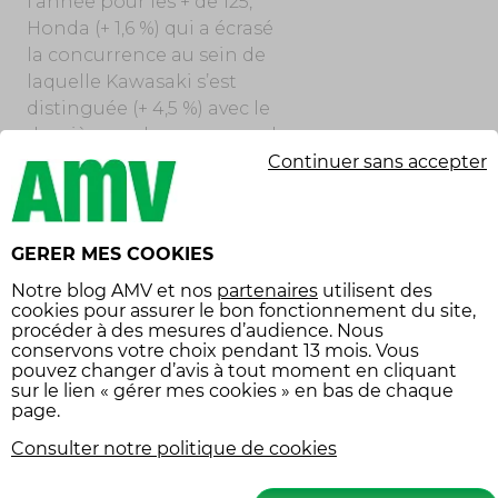
l’année pour les + de 125,
Honda (+ 1,6 %) qui a écrasé
la concurrence au sein de
laquelle Kawasaki s’est
distinguée (+ 4,5 %) avec le
deuxième volume mensuel.
Continuer sans accepter
Cela place la marque verte
à la fois devant Yamaha (-
35,3 %) qui est dans l’attente
cruelle du renouvellement
GERER MES COOKIES
de tous ses modèles-cadres
Notre
blog AMV
et nos
partenaires
utilisent des
et de BMW qui peine un
cookies pour assurer le bon fonctionnement du site,
peu plus (- 23,7 %) dans la
procéder à des mesures d’audience. Nous
deuxième année de vente
conservons votre choix pendant 13 mois. Vous
pouvez changer d’avis à tout moment en cliquant
son best-seller R 1300 GS. Et
sur le lien « gérer mes cookies » en bas de chaque
que dire de CF Moto qui
page.
brûle tous les feux avec une
Consulter notre politique de cookies
e
6
place provisoire sur le
marché !