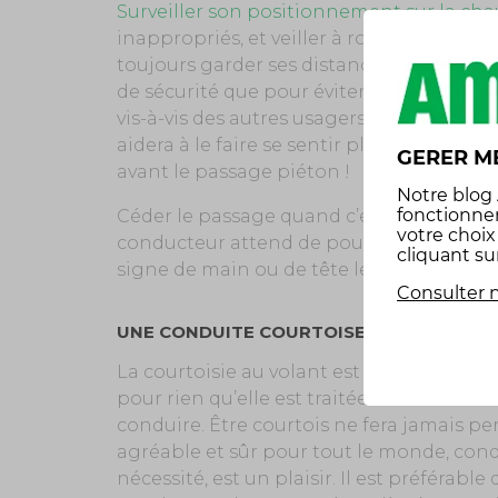
Surveiller son positionnement sur la ch
inappropriés, et veiller à rouler bien à dr
toujours garder ses distances avec le véh
de sécurité que pour éviter de l’oppress
vis-à-vis des autres usagers. Ralentir l’a
aidera à le faire se sentir plus en sécurité
GERER M
avant le passage piéton !
Notre
blog
fonctionne
Céder le passage quand c’est possible, m
votre choi
conducteur attend de pouvoir s’engager 
cliquant su
signe de main ou de tête les usagers cour
Consulter n
UNE CONDUITE COURTOISE À FAIRE ADOP
La courtoisie au volant est essentielle su
pour rien qu’elle est traitée dans le code
conduire. Être courtois ne fera jamais pe
agréable et sûr pour tout le monde, cond
nécessité, est un plaisir. Il est préférabl