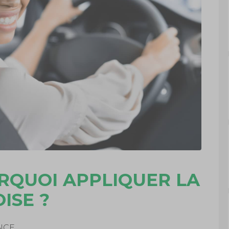
RQUOI APPLIQUER LA
ISE ?
NCE