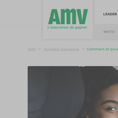
LEADER
MOTO
>
>
AMV
Actualité Assurance
Comment et pourq