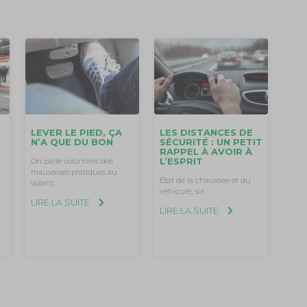
LEVER LE PIED, ÇA
O
LES DISTANCES DE
N’A QUE DU BON
SÉCURITÉ : UN PETIT
RAPPEL À AVOIR À
L’ESPRIT
On parle volontiers des
mauvaises pratiques au
Etat de la chaussée et du
volant,
véhicule, sol
LIRE LA SUITE
LIRE LA SUITE