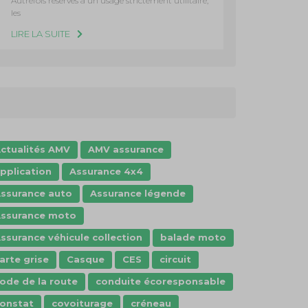
Autrefois réservés à un usage strictement utilitaire,
les
LIRE LA SUITE
ctualités AMV
AMV assurance
pplication
Assurance 4x4
ssurance auto
Assurance légende
ssurance moto
ssurance véhicule collection
balade moto
arte grise
Casque
CES
circuit
ode de la route
conduite écoresponsable
onstat
covoiturage
créneau