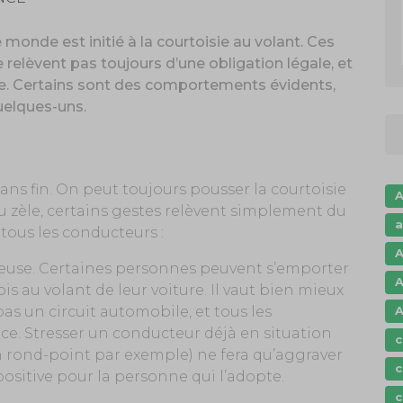
 monde est initié à la courtoisie au volant. Ces
e relèvent pas toujours d’une obligation légale, et
e. Certains sont des comportements évidents,
uelques-uns.
ans fin. On peut toujours pousser la courtoisie
A
u zèle, certains gestes relèvent simplement du
a
tous les conducteurs :
A
euse. Certaines personnes peuvent s’emporter
A
s au volant de leur voiture. Il vaut bien mieux
A
pas un circuit automobile, et tous les
e. Stresser un conducteur déjà en situation
c
’un rond-point par exemple) ne fera qu’aggraver
c
 positive pour la personne qui l’adopte.
c