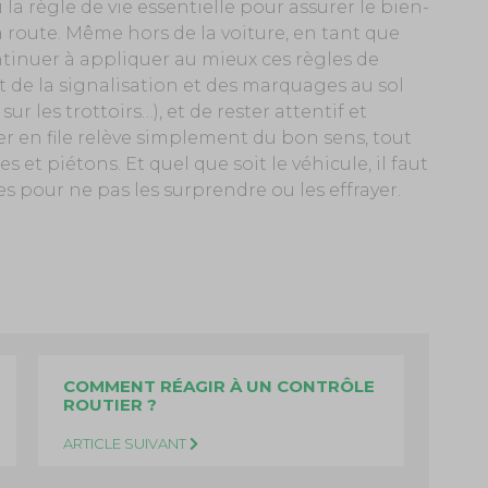
 la règle de vie essentielle pour assurer le bien-
a route. Même hors de la voiture, en tant que
ontinuer à appliquer au mieux ces règles de
ect de la signalisation et des marquages au sol
sur les trottoirs…), et de rester attentif et
uler en file relève simplement du bon sens, tout
et piétons. Et quel que soit le véhicule, il faut
es pour ne pas les surprendre ou les effrayer.
COMMENT RÉAGIR À UN CONTRÔLE
ROUTIER ?
ARTICLE SUIVANT