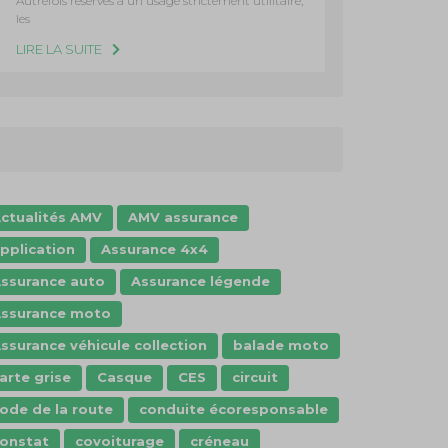
Autrefois réservés à un usage strictement utilitaire,
les
LIRE LA SUITE
ctualités AMV
AMV assurance
pplication
Assurance 4x4
ssurance auto
Assurance légende
ssurance moto
ssurance véhicule collection
balade moto
arte grise
Casque
CES
circuit
ode de la route
conduite écoresponsable
onstat
covoiturage
créneau