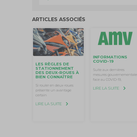
ARTICLES ASSOCIÉS
INFORMATIONS
COVID-19
LES RÈGLES DE
STATIONNEMENT
Suite aux dernières
DES DEUX-ROUES À
mesures gouvernementale
BIEN CONNAÎTRE
face au COVID-19,
Si rouler en deux-roues
LIRE LA SUITE
présente un avantage
certain
LIRE LA SUITE