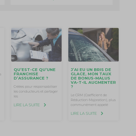
QU’EST-CE QU’UNE
J’AI EU UN BRIS DE
FRANCHISE
GLACE, MON TAUX
s
D’ASSURANCE ?
DE BONUS-MALUS
VA-T-IL AUGMENTER
?
Créées pour responsabiliser
les conducteurs et partager
Le CRM (Coefficient de
les
Réduction-Majoration), plus
LIRE LA SUITE
communément appelé
LIRE LA SUITE