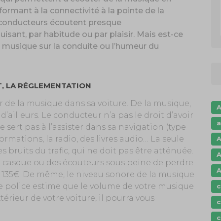
rmant à la connectivité à la pointe de la
s conducteurs écoutent presque
ant, par habitude ou par plaisir. Mais est-ce
a musique sur la conduite ou l’humeur du
, LA RÉGLEMENTATION
r de la musique dans sa voiture. De la musique,
A
ailleurs. Le conducteur n’a pas le droit d’avoir
a
sert pas à l’assister dans sa navigation (type
formations, la radio, des livres audio… La seule
A
s bruits du trafic, qui ne doit pas être atténuée.
A
un casque ou des écouteurs sous peine de perdre
A
35€. De même, le niveau sonore de la musique
de police estime que le volume de votre musique
c
érieur de votre voiture, il pourra vous
c
c