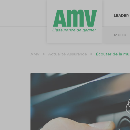
LEADER
MOTO
>
>
AMV
Actualité Assurance
Écouter de la mu