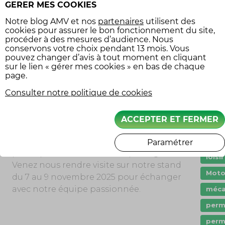
événement majeur pour les amateurs
GERER MES COOKIES
crén
d’automobiles anciennes et de motos
Notre
blog AMV
et nos
partenaires
utilisent des
das
vintage. Avec des expositions
cookies pour assurer le bon fonctionnement du site,
exceptionnelles, des véhicules de
Droit
procéder à des mesures d’audience. Nous
collection inédits et un programme
conservons votre choix pendant 13 mois. Vous
Entr
pouvez changer d’avis à tout moment en cliquant
riche d’activités, ce salon est un véritable
sur le lien « gérer mes cookies » en bas de chaque
Gara
rendez-vous à ne pas manquer pour les
page.
assu
passionnés. Il sera l’occasion parfaite de
Consulter notre politique de cookies
imma
revivre l’histoire de l’automobile, de la
moto, et de rencontrer des experts de la
Inno
ACCEPTER ET FERMER
mécanique rétro.
jeun
L’équipe AMV Légende est fière de
klax
Paramétrer
participer à cet événement prestigieux.
loisi
Venez nous rendre visite sur notre stand
Mot
du 7 au 9 novembre 2025 pour échanger
avec notre équipe passionnée.
méca
perm
perm