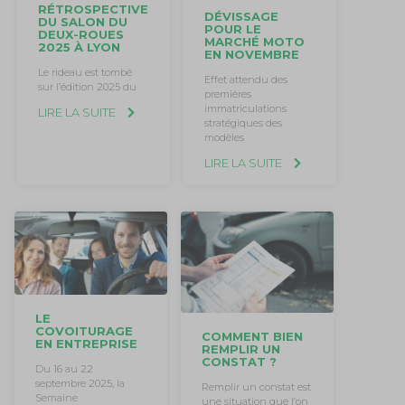
RÉTROSPECTIVE
DÉVISSAGE
DU SALON DU
POUR LE
DEUX-ROUES
MARCHÉ MOTO
2025 À LYON
EN NOVEMBRE
Le rideau est tombé
Effet attendu des
sur l’édition 2025 du
premières
immatriculations
LIRE LA SUITE
stratégiques des
modèles
LIRE LA SUITE
LE
COVOITURAGE
COMMENT BIEN
EN ENTREPRISE
REMPLIR UN
CONSTAT ?
Du 16 au 22
septembre 2025, la
Remplir un constat est
Semaine
une situation que l’on