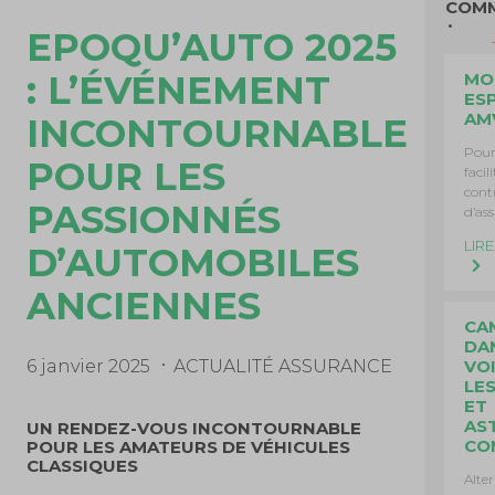
COMM
EPOQU’AUTO 2025
: L’ÉVÉNEMENT
MO
ES
AM
INCONTOURNABLE
Pour
POUR LES
facil
cont
PASSIONNÉS
d’as
LIRE
D’AUTOMOBILES
ANCIENNES
CA
DA
6 janvier 2025
ACTUALITÉ ASSURANCE
VOI
LE
ET
AS
UN RENDEZ-VOUS INCONTOURNABLE
CO
POUR LES AMATEURS DE VÉHICULES
CLASSIQUES
Alte