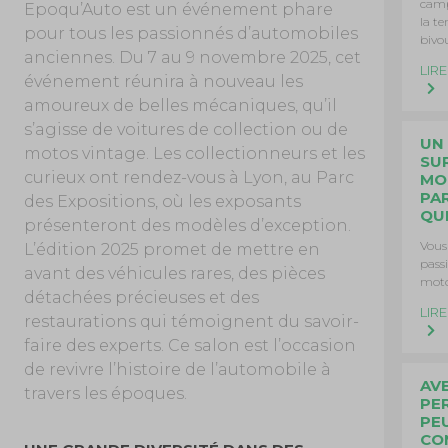
camp
Epoqu’Auto est un événement phare
la te
pour tous les passionnés d’automobiles
bivo
anciennes. Du 7 au 9 novembre 2025, cet
LIRE
événement réunira à nouveau les
amoureux de belles mécaniques, qu’il
s’agisse de voitures de collection ou de
UN
motos vintage. Les collectionneurs et les
SU
curieux ont rendez-vous à Lyon, au Parc
MOT
PA
des Expositions, où les exposants
QU
présenteront des modèles d’exception.
Vous
L’édition 2025 promet de mettre en
pass
avant des véhicules rares, des pièces
moto
détachées précieuses et des
LIRE
restaurations qui témoignent du savoir-
faire des experts. Ce salon est l’occasion
de revivre l’histoire de l’automobile à
AV
travers les époques.
PE
PE
CO