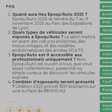
FAQ
pneu
Quand aura lieu Epoqu’Auto 2025 ?
poin
Epoqu’Auto 2025 se tiendra du 7 au 9
Prêt 
novembre 2025 au Parc des Expositions
de Lyon.
Qua
Quels types de véhicules seront
exposés à Epoqu’Auto ?
Le salon mettra
remo
en avant des voitures anciennes, des
motos vintages, et des modèles
scoo
emblématiques des années 30 à 70.
stat
Epoqu’Auto est-il accessible aux
professionnels uniquement ?
Non,
sécur
Epoqu’Auto est ouvert à tous, que vous
soyez collectionneur, passionné ou
sécur
simple curieux de découvrir les véhicules
routi
exposés.
Combien d’exposants seront présents
Tarif
?
L’édition 2025 prévoit 900 exposants sur
Équi
une surface de 88 000 m2
écon
équi
voitu