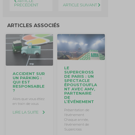
ARTICLE
PRÉCÉDENT
ARTICLE SUIVANT
ARTICLES ASSOCIÉS
LE
SUPERCROSS
ACCIDENT SUR
DE PARIS : UN
UN PARKING :
SPECTACLE
QUI EST
ÉPOUSTOUFLA
RESPONSABLE
NT AVEC AMV,
?
PARTENAIRE
DE
Alors que vous étiez
L’ÉVÉNEMENT
en train de vous
Présentation de
LIRE LA SUITE
l’événement
Chaque année,
l’événement de
Supercross