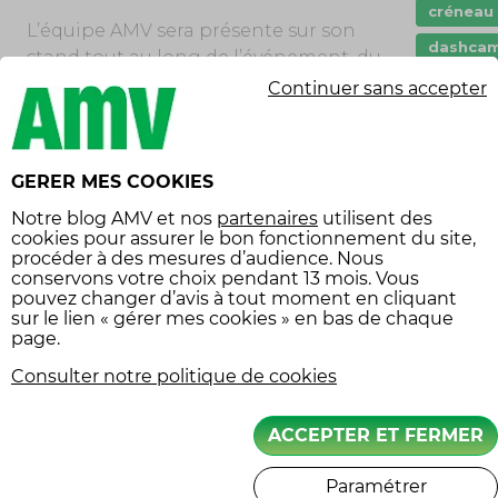
créneau
L’équipe AMV sera présente sur son
dashca
stand tout au long de l’événement, du
14 au 16 mars 2025. Les visiteurs auront
Droit
Continuer sans accepter
ainsi l’opportunité de rencontrer des
Entreti
experts de l’assurance deux-roues et
Garanti
de découvrir les offres et services
assuran
GERER MES COOKIES
proposés par AMV. A noter la
immatric
possibilité de voir sur le stand le
Notre
blog AMV
et nos
partenaires
utilisent des
cookies pour assurer le bon fonctionnement du site,
Innovat
simulateur d’entrainement officiel des
procéder à des mesures d’audience. Nous
pilotes de MotoGP : Valentino Rossi,
jeune p
conservons votre choix pendant 13 mois. Vous
Jorge Lorenzo, Marc Marquez
pouvez changer d’avis à tout moment en cliquant
klaxon
sur le lien « gérer mes cookies » en bas de chaque
page.
loisir m
FAQ
Consulter notre politique de cookies
Moto
1. Où se déroule le Salon On The Road
mécaniq
Marseille 2025 ?
ACCEPTER ET FERMER
permis
Le salon se tiendra au Parc Chanot à
Paramétrer
permis 
Marseille, un espace adapté pour