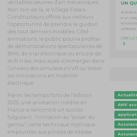
véritables œuvres d’art mécaniques.
UN QU
Non loin de là, le Village Essais
Autrefois
Constructeurs offrira aux visiteurs
à un usa
strictem
l’opportunité de prendre le guidon
utilitaire,
des tout derniers modèles. Côté
LIRE LA 
animations, le public pourra profiter
de démonstrations spectaculaires de
BMX, de trial électrique ou encore de
drift trike, mais aussi s’immerger dans
l’univers des simulateurs VR ou tester
les innovations en mobilité
électrique.
Parmi les temps forts de l’édition
Actuali
2025, une animation inédite en
AMV ass
France a rencontré un succès
applicat
fulgurant : l’initiation au “poser du
genou”, cette technique mythique
Assuran
empruntée aux pilotes de vitesse.
Assuran