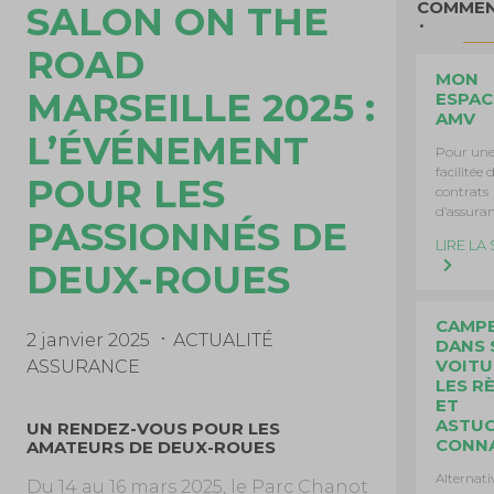
COMMEN
SALON ON THE
ROAD
MON
MARSEILLE 2025 :
ESPAC
AMV
L’ÉVÉNEMENT
Pour une
facilitée 
POUR LES
contrats
d’assuran
PASSIONNÉS DE
LIRE LA 
DEUX-ROUES
CAMP
2 janvier 2025
ACTUALITÉ
DANS 
VOITU
ASSURANCE
LES R
ET
ASTUC
UN RENDEZ-VOUS POUR LES
CONN
AMATEURS DE DEUX-ROUES
Alternati
Du 14 au 16 mars 2025, le Parc Chanot