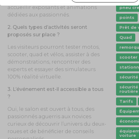
accueillir exposants et animations
pneu cr
dédiées aux passionnés.
points
2. Quels types d’activités seront
Prêt de 
proposés sur place ?
Quad
Les visiteurs pourront tester motos,
remorq
scooter, quad et vélos, assister à des
scooter
démonstrations, rencontrer des
station
experts et essayer des simulateurs
100% réalité virtuelle.
sécurité
sécurité
3. L’événement est-il accessible
a tous
routière
?
Tarifs
Oui, le salon est ouvert à tous, des
Équipem
passionnés aguerris aux novices
économi
curieux de découvrir l’univers du deux-
roues et de bénéficier de conseils
équipem
voiture
personnalisés.