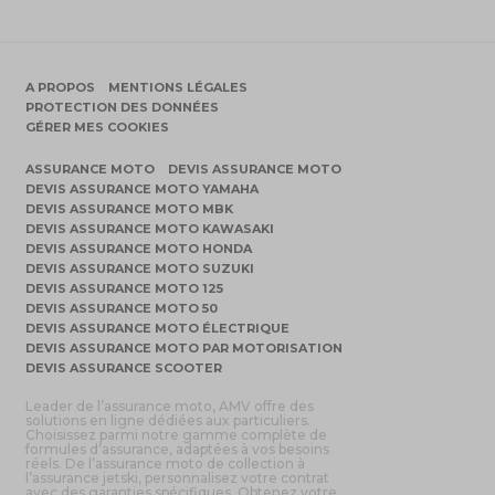
A PROPOS
MENTIONS LÉGALES
PROTECTION DES DONNÉES
GÉRER MES COOKIES
ASSURANCE MOTO
DEVIS ASSURANCE MOTO
DEVIS ASSURANCE MOTO YAMAHA
DEVIS ASSURANCE MOTO MBK
DEVIS ASSURANCE MOTO KAWASAKI
DEVIS ASSURANCE MOTO HONDA
DEVIS ASSURANCE MOTO SUZUKI
DEVIS ASSURANCE MOTO 125
DEVIS ASSURANCE MOTO 50
DEVIS ASSURANCE MOTO ÉLECTRIQUE
DEVIS ASSURANCE MOTO PAR MOTORISATION
DEVIS ASSURANCE SCOOTER
Leader de l’assurance moto, AMV offre des
solutions en ligne dédiées aux particuliers.
Choisissez parmi notre gamme complète de
formules d’assurance, adaptées à vos besoins
réels. De l’assurance moto de collection à
l’assurance jetski, personnalisez votre contrat
avec des garanties spécifiques. Obtenez votre