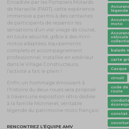
Encadrée par les Pompiers Motards
Assuran
de Marseille (PART), cette expérience
légende
immersive a permis à des centaines
Assuran
de participants de ressentir les
moto
sensations d’un vrai virage de course,
Assuran
en toute sécurité, grâce à des mini-
véhicule
collecti
motos adaptées, équipements
complets et accompagnement
balade 
professionnel. Installée en extérieur
carte gr
dans le Village Constructeurs,
Casque
l’activité a fait le plein !
circuit
Enfin, un hommage émouvant à
code de 
l’histoire du deux-roues sera proposé
route
à travers une exposition rétro dédiée
conduit
à la famille Monneret, véritable
écoresp
légende du patrimoine moto français.
constat
covoitu
RENCONTREZ L’ÉQUIPE AMV