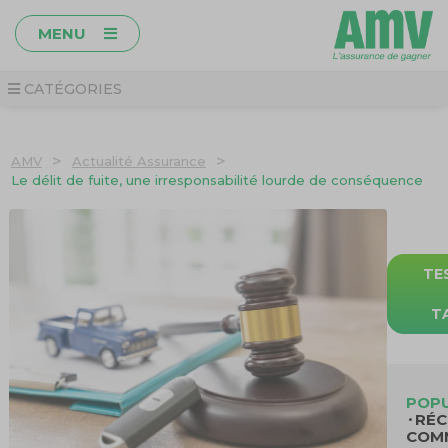
MENU
CATÉGORIES
>
>
AMV
Actualité Assurance
Le délit de fuite, une irresponsabilité lourde de conséquence
TE
T
POPU
RÉC
COM