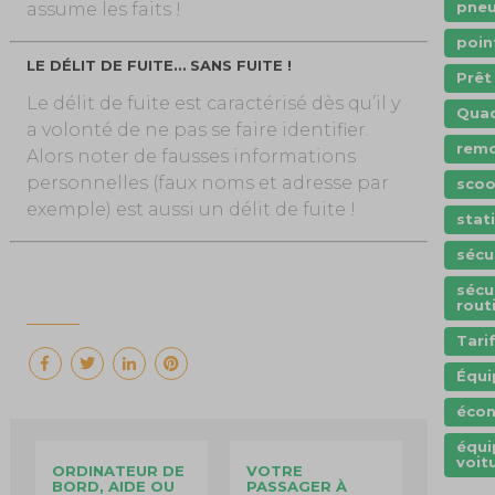
pneu
assume les faits !
poin
LE DÉLIT DE FUITE… SANS FUITE !
Prêt
Le délit de fuite est caractérisé dès qu’il y
Qua
a volonté de ne pas se faire identifier.
rem
Alors noter de fausses informations
personnelles (faux noms et adresse par
scoo
exemple) est aussi un délit de fuite !
stat
sécu
sécu
rout
Tari
Équ
éco
équ
voit
ORDINATEUR DE
VOTRE
BORD, AIDE OU
PASSAGER À