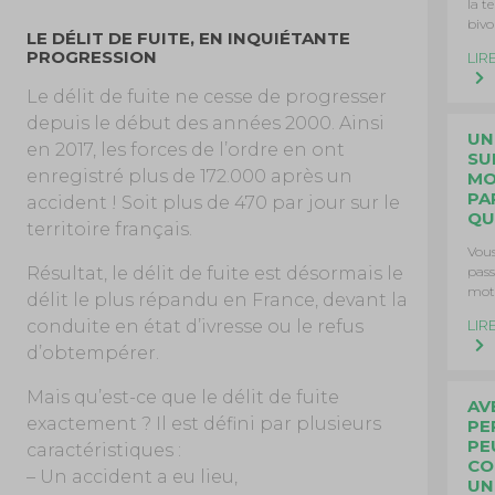
la t
biv
LE DÉLIT DE FUITE, EN INQUIÉTANTE
PROGRESSION
LIR
Le délit de fuite ne cesse de progresser
depuis le début des années 2000. Ainsi
UN
en 2017, les forces de l’ordre en ont
SU
enregistré plus de 172.000 après un
MO
PA
accident ! Soit plus de 470 par jour sur le
QU
territoire français.
Vous
pass
Résultat, le délit de fuite est désormais le
moto
délit le plus répandu en France, devant la
LIR
conduite en état d’ivresse ou le refus
d’obtempérer.
Mais qu’est-ce que le délit de fuite
AV
exactement ? Il est défini par plusieurs
PE
PE
caractéristiques :
CO
– Un accident a eu lieu,
UN