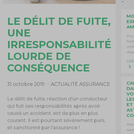
M
LE DÉLIT DE FUITE,
ES
AM
UNE
Pour
IRRESPONSABILITÉ
faci
cont
d’as
LOURDE DE
LIR
CONSÉQUENCE
CA
31 octobre 2019
ACTUALITÉ ASSURANCE
DA
VO
Le délit de fuite, réaction d’un conducteur
LE
ET
qui fuit ses responsabilités après avoir
AS
causé un accident, est de plus en plus
CO
courant. Il est pourtant sévèrement puni,
Alte
et sanctionné par l’assurance !
cam