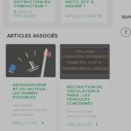
DISTRACTION DU
MOTO, EST-IL
CONDUCTEUR ?
ASSURÉ ?
ARTICLE
PRÉCÉDENT
ARTICLE SUIVANT
SUI
ARTICLES ASSOCIÉS
REFROIDISSEME
RESTRICTION DE
NT DU MOTEUR :
CIRCULATION À
LES PANNES
PARIS : LES
POSSIBLES
VÉHICULES
CONCERNÉS
Votre moteur
commence à chauffer
Face aux pics de
et a tendance
pollution, la ville de
LIRE LA SUITE
LIRE LA SUITE