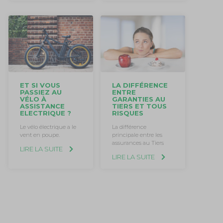
ET SI VOUS
LA DIFFÉRENCE
PASSIEZ AU
ENTRE
VÉLO À
GARANTIES AU
ASSISTANCE
TIERS ET TOUS
ELECTRIQUE ?
RISQUES
Le vélo électrique a le
La différence
vent en poupe.
principale entre les
assurances au Tiers
LIRE LA SUITE
LIRE LA SUITE