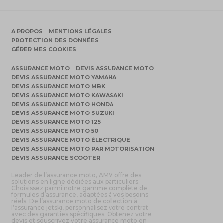
A PROPOS
MENTIONS LÉGALES
PROTECTION DES DONNÉES
GÉRER MES COOKIES
ASSURANCE MOTO
DEVIS ASSURANCE MOTO
DEVIS ASSURANCE MOTO YAMAHA
DEVIS ASSURANCE MOTO MBK
DEVIS ASSURANCE MOTO KAWASAKI
DEVIS ASSURANCE MOTO HONDA
DEVIS ASSURANCE MOTO SUZUKI
DEVIS ASSURANCE MOTO 125
DEVIS ASSURANCE MOTO 50
DEVIS ASSURANCE MOTO ÉLECTRIQUE
DEVIS ASSURANCE MOTO PAR MOTORISATION
DEVIS ASSURANCE SCOOTER
Leader de l’assurance moto, AMV offre des
solutions en ligne dédiées aux particuliers.
Choisissez parmi notre gamme complète de
formules d’assurance, adaptées à vos besoins
réels. De l’assurance moto de collection à
l’assurance jetski, personnalisez votre contrat
avec des garanties spécifiques. Obtenez votre
devis et souscrivez votre assurance moto en