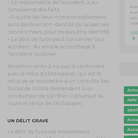
– Le responsable de l’accident, a eu
Autr
conscience des faits,
à u
– Il quitte les lieux intentionnellement,
stri
utili
sans décliner son identité ou laisser ses
coordonnées, pour ne pas être identifié.
LIR
– Le délit de fuite peut concerner tout
accident : du simple accrochage à
l’accident corporel.
Attention enfin à ne pas le confondre
avec le refus d’obtempérer, qui est le
refus de se soumettre à un contrôle (les
forces de l’ordre demandent à un
Actu
conducteur de s’arrêter, il poursuit sa
AMV 
route et tente de s’échapper).
appl
Assu
UN DÉLIT GRAVE
Assu
Le délit de fuite est moralement