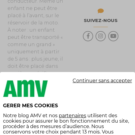
conducteur. Même un
enfant ne peut être
placé à l’avant, sur le
SUIVEZ-NOUS
réservoir de la moto.
À noter : un enfant
peut être transporté «
comme un grand »
uniquement à partir
de 5 ans : plus jeune, il
doit être placé dans
un siège spécifique.
Continuer sans accepter
D’autre part, il est
conseillé de veiller à ce
que votre passager :
GERER MES COOKIES
– Porte un casque et
Notre
blog AMV
et nos
partenaires
utilisent des
des gants
cookies pour assurer le bon fonctionnement du site,
homologués,
procéder à des mesures d’audience. Nous
conservons votre choix pendant 13 mois. Vous
obligatoires. Les