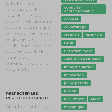
Si l’adversaire
conduite
responsable de
écoresponsable
l’accident n’est pas
constat
assuré, c’est l’assureur
covoiturage
du véhicule sur lequel
se trouve la victime qui
créneau
dashcam
se charge de
Droit
l’indemniser. C’est ce
Entretien moto
que l’on appelle le
principe de
Garanties assurance
subsidiarité du fond
immatriculation
de garantie.
Innovation
jeune permis
klaxon
RESPECTER LES
RÈGLES DE SÉCURITÉ
loisir moto
Moto
Attention toutefois,
mécanique