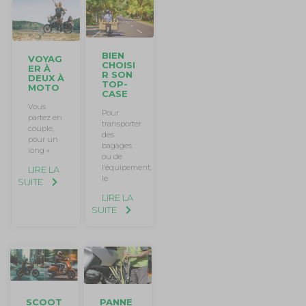
BIEN
VOYAG
CHOISI
ER À
R SON
DEUX À
TOP-
MOTO
CASE
Vous
Pour
partez en
transporter
couple,
des
pour un
bagages
long «
ou de
l’équipement,
LIRE LA
le
SUITE
LIRE LA
SUITE
SCOOT
PANNE