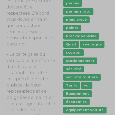
les règles de sécurité
permis
doivent être
permis moto
respectées. D’abord
vous devez, en tant
pneu crevé
que conducteur,
points
vérifier que vous
Prêt de véhicule
pouvez transporter un
passager :
Quad
remorque
scooter
– La carte grise du
véhicule le mentionne
stationnement
dans la case S1.
sécurité
– La moto doit être
sécurité routière
équipée d’une selle
biplace, de deux
Tarifs
vol
repose-pieds et de
Équipement
poignées de maintien.
économies
– Le passager doit être
placé derrière le
équipement voiture