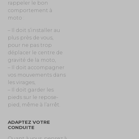
rappeler le bon
comportement à
moto :
– Il doit s’installer au
plus près de vous,
pour ne pas trop
déplacer le centre de
gravité de la moto,
– Il doit accompagner
vos mouvements dans
les virages,
– Il doit garder les
pieds sur le repose-
pied, même à l’arrêt.
ADAPTEZ VOTRE
CONDUITE
Quant à vous, pensez à