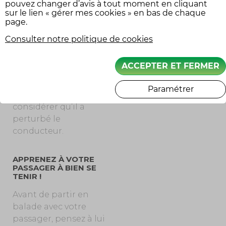
pouvez changer d’avis à tout moment en cliquant
chaussures
sur le lien « gérer mes cookies » en bas de chaque
montantes et les
page.
vêtements renforcés
Consulter notre politique de cookies
sont conseillés.
– Soit sobre : s’il est
ACCEPTER ET FERMER
ivre ou sous l’emprise
de stupéfiants,
Paramétrer
l’assureur pourrait
considérer qu’il a
perturbé le
conducteur.
APPRENEZ À VOTRE
PASSAGER À BIEN SE
TENIR !
Avant de partir en
balade avec votre
passager, pensez à lui