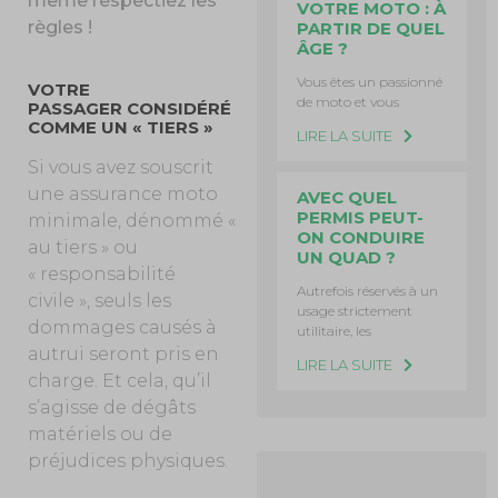
même respectiez les
VOTRE MOTO : À
règles !
PARTIR DE QUEL
ÂGE ?
Vous êtes un passionné
VOTRE
de moto et vous
PASSAGER CONSIDÉRÉ
COMME UN « TIERS »
LIRE LA SUITE
Si vous avez souscrit
une assurance moto
AVEC QUEL
PERMIS PEUT-
minimale, dénommé «
ON CONDUIRE
au tiers » ou
UN QUAD ?
« responsabilité
Autrefois réservés à un
civile », seuls les
usage strictement
dommages causés à
utilitaire, les
autrui seront pris en
LIRE LA SUITE
charge. Et cela, qu’il
s’agisse de dégâts
matériels ou de
préjudices physiques.