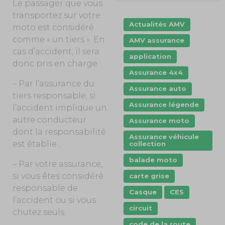
Le passager que vous
transportez sur votre
Actualités AMV
moto est considéré
comme « un tiers ». En
AMV assurance
cas d’accident, il sera
application
donc pris en charge :
Assurance 4x4
– Par l’assurance du
Assurance auto
tiers responsable, si
Assurance légende
l’accident implique un
autre conducteur
Assurance moto
dont la responsabilité
Assurance véhicule
est établie ;
collection
balade moto
– Par votre assurance,
si vous êtes considéré
carte grise
responsable de
Casque
CES
l’accident ou si vous
circuit
chutez seuls.
code de la route