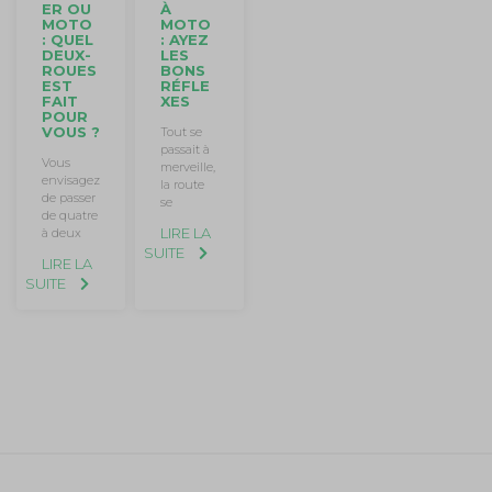
ER OU
À
MOTO
MOTO
: QUEL
: AYEZ
DEUX-
LES
ROUES
BONS
EST
RÉFLE
FAIT
XES
POUR
VOUS ?
Tout se
passait à
Vous
merveille,
envisagez
la route
de passer
se
de quatre
LIRE LA
à deux
SUITE
LIRE LA
SUITE