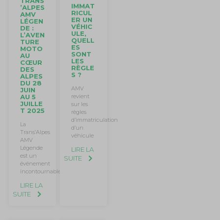
TRANS
IMMAT
’ALPES
RICUL
AMV
ER UN
LÉGEN
VÉHIC
DE :
ULE,
L’AVEN
QUELL
TURE
ES
MOTO
SONT
AU
LES
CŒUR
RÈGLE
DES
S ?
ALPES
DU 28
AMV
JUIN
AU 5
revient
JUILLE
sur les
T 2025
règles
d’immatriculation
La
d’un
Trans’Alpes
véhicule
AMV
Légende
LIRE LA
est un
SUITE
événement
incontournable
LIRE LA
SUITE