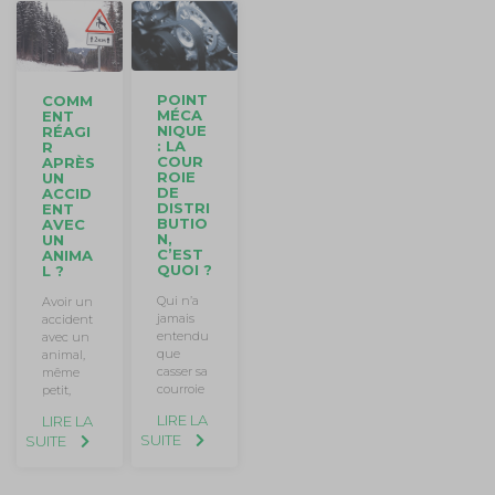
POINT
COMM
MÉCA
ENT
NIQUE
RÉAGI
: LA
R
COUR
APRÈS
ROIE
UN
DE
ACCID
DISTRI
ENT
BUTIO
AVEC
N,
UN
C’EST
ANIMA
QUOI ?
L ?
Qui n’a
Avoir un
jamais
accident
entendu
avec un
que
animal,
casser sa
même
courroie
petit,
LIRE LA
LIRE LA
SUITE
SUITE