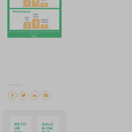
RETO
SALO
UR
N ON