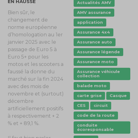
EN HAUSSE
Actualités AMV
Bien sûr, le
AMV assurance
changement de
application
norme européenne
Assurance 4x4
d’homologation au 1
er
janvier 2025 avec le
Assurance auto
passage de Euro 5 à
Assurance légende
Euro 5+ pour les
Assurance moto
motos et les scooters a
faussé la donne du
Assurance véhicule
collection
marché sur la fin 2024
balade moto
avec des mois de
novembre et (surtout)
carte grise
Casque
décembre
CES
circuit
artificiellement positifs
code de la route
à respectivement + 2
% et + 89,1 %.
conduite
écoresponsable