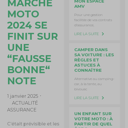
MARCHÉ
MON ESPACE
AMV
MOTO
Pour une gestion
facilitée de vos contrats
2024 SE
d’assurance,
FINIT SUR
LIRE LA SUITE
UNE
CAMPER DANS
SA VOITURE : LES
“FAUSSE
RÈGLES ET
ASTUCES À
BONNE“
CONNAÎTRE
NOTE
Alternative au camping-
car, à la tente, au
bivouac
1 janvier 2025
LIRE LA SUITE
ACTUALITÉ
ASSURANCE
UN ENFANT SUR
VOTRE MOTO : À
PARTIR DE QUEL
C’était prévisible et les