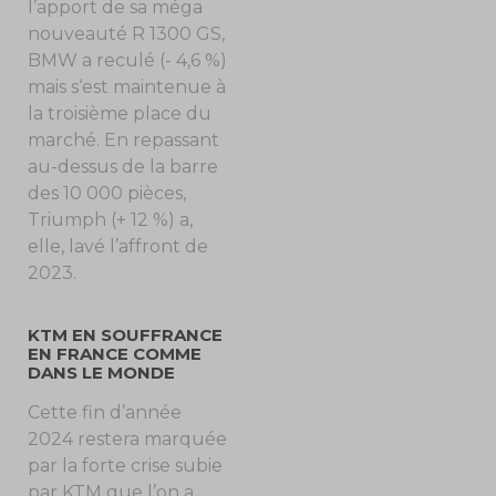
l’apport de sa méga
nouveauté R 1300 GS,
BMW a reculé (- 4,6 %)
mais s‘est maintenue à
la troisième place du
marché. En repassant
au-dessus de la barre
des 10 000 pièces,
Triumph (+ 12 %) a,
elle, lavé l’affront de
2023.
KTM EN SOUFFRANCE
EN FRANCE COMME
DANS LE MONDE
Cette fin d’année
2024 restera marquée
par la forte crise subie
par KTM que l’on a