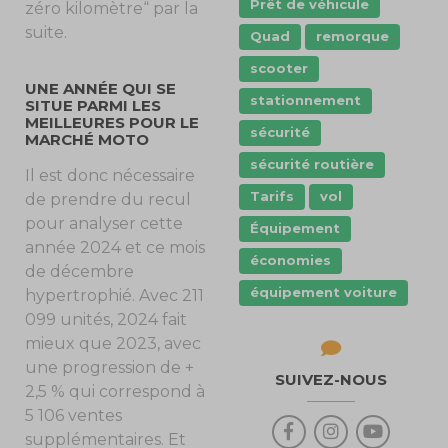
Prêt de véhicule
zéro kilomètre“ par la
suite.
Quad
remorque
scooter
UNE ANNÉE QUI SE
stationnement
SITUE PARMI LES
MEILLEURES POUR LE
sécurité
MARCHÉ MOTO
sécurité routière
Il est donc nécessaire
Tarifs
vol
de prendre du recul
pour analyser cette
Équipement
année 2024 et ce mois
économies
de décembre
équipement voiture
hypertrophié. Avec 211
099 unités, 2024 fait
mieux que 2023, avec
une progression de +
SUIVEZ-NOUS
2,5 % qui correspond à
5 106 ventes
supplémentaires. Et