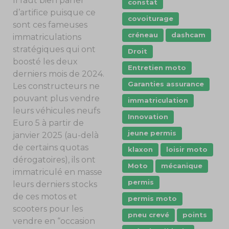
Il faut bien parler
constat
d’artifice puisque ce
covoiturage
sont ces fameuses
créneau
dashcam
immatriculations
stratégiques qui ont
Droit
boosté les deux
Entretien moto
derniers mois de 2024.
Garanties assurance
Les constructeurs ne
pouvant plus vendre
immatriculation
leurs véhicules neufs
Innovation
Euro 5 à partir de
jeune permis
janvier 2025 (au-delà
de certains quotas
klaxon
loisir moto
dérogatoires), ils ont
Moto
mécanique
immatriculé en masse
permis
leurs derniers stocks
de ces motos et
permis moto
scooters pour les
pneu crevé
points
vendre en “occasion