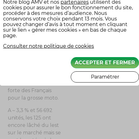
par les ventes des
Notre
blog AMV
et nos
partenaires
utilisent des
cookies pour assurer le bon fonctionnement du site,
motos de + de 125 cm
3
procéder à des mesures d’audience. Nous
dont le volume s’est
conservons votre choix pendant 13 mois. Vous
établi à 145 862 unités
pouvez changer d’avis à tout moment en cliquant
sur le lien « gérer mes cookies » en bas de chaque
soit une progression
page.
de + 4,9 %. Celle-ci est
certes à tempérer par
Consulter notre politique de cookies
l’apport des
immatriculations
ACCEPTER ET FERMER
tactiques de ces MTT,
mais elle témoigne
Paramétrer
d’une passion toujours
forte des Français
pour la grosse moto.
A – 3,3 % et 56 692
unités, les 125 ont
encore lâché du lest
sur le marché mais se