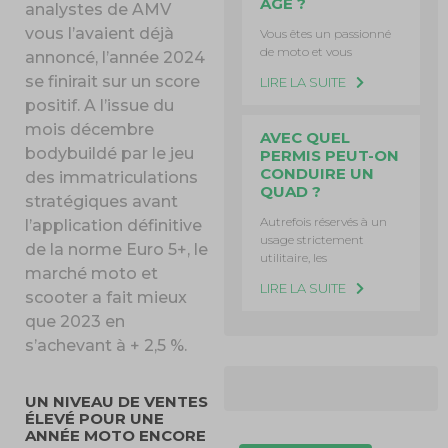
ÂGE ?
analystes de AMV
vous l’avaient déjà
Vous êtes un passionné
de moto et vous
annoncé, l’année 2024
se finirait sur un score
LIRE LA SUITE
positif. A l’issue du
mois décembre
AVEC QUEL
bodybuildé par le jeu
PERMIS PEUT-ON
CONDUIRE UN
des immatriculations
QUAD ?
stratégiques avant
Autrefois réservés à un
l’application définitive
usage strictement
de la norme Euro 5+, le
utilitaire, les
marché moto et
LIRE LA SUITE
scooter a fait mieux
que 2023 en
s’achevant à + 2,5 %.
UN NIVEAU DE VENTES
ÉLEVÉ POUR UNE
ANNÉE MOTO ENCORE