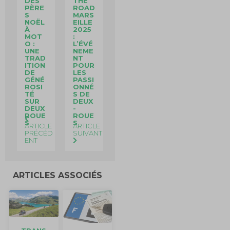
DES
THE
PÈRE
ROAD
S
MARS
NOËL
EILLE
À
2025
MOT
:
O :
L’ÉVÉ
UNE
NEME
TRAD
NT
ITION
POUR
DE
LES
GÉNÉ
PASSI
ROSI
ONNÉ
TÉ
S DE
SUR
DEUX
DEUX
-
ROUE
ROUE
S
S
ARTICLE
ARTICLE
PRÉCÉD
SUIVANT
ENT
ARTICLES ASSOCIÉS