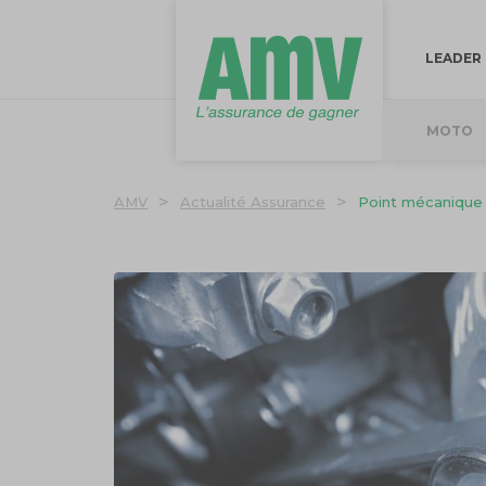
LEADER
MOTO
>
>
AMV
Actualité Assurance
Point mécanique : 