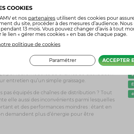
ut dépend des constructeurs et des modèles de
ES COOKIES
nt d’une courroie de distribution est régi par
G
 AMV
et nos
partenaires
utilisent des cookies pour assure
age.
ment du site, procéder à des mesures d’audience. Nous
I
x pendant 13 mois. Vous pouvez changer d’avis à tout m
el vous allez devoir changer votre courroie de
r le lien « gérer mes cookies » en bas de chaque page.
l
 de votre véhicule : celui-ci indiquera le
otre politique de cookies
être changée.
p
P
Paramétrer
ACCEPTER 
s
équiper leurs modèles de chaînes de distribution
s
r entretien qu’un simple graissage.
ls pas équipés de chaînes de distribution ? Tout
é
e elle aussi des inconvénients parmi lesquelles
ortant et des performances moindres : étant en
tion demandent plus d’énergie pour être