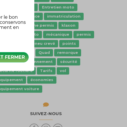
dashcam
Droit
Entretien moto
aranties assurance
immatriculation
r le bon
 conservons
nnovation
jeune permis
klaxon
oment en
oisir moto
Moto
mécanique
permis
ermis moto
pneu crevé
points
rêt de véhicule
Quad
remorque
ET FERMER
cooter
stationnement
sécurité
écurité routière
Tarifs
vol
Équipement
économies
quipement voiture
SUIVEZ-NOUS