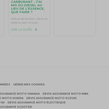
CARBURANT : J’AI
E
MIS DU DIESEL AU
LIEU DE L’ESSENCE,
QUE FAIRE ?
Voiture de location, véhicule
prêté ou bien encore
LIRE LA SUITE
ONNÉES
GÉRER MES COOKIES
ASSURANCE MOTO YAMAHA
DEVIS ASSURANCE MOTO MBK
CE MOTO HONDA
DEVIS ASSURANCE MOTO SUZUKI
 50
DEVIS ASSURANCE MOTO ÉLECTRIQUE
ASSURANCE SCOOTER