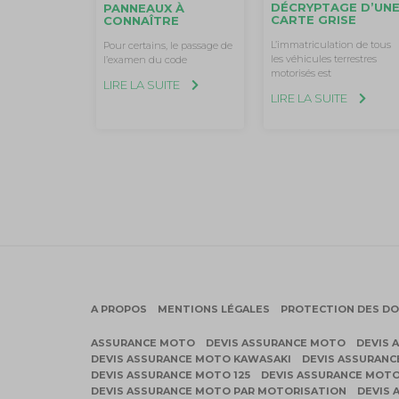
DÉCRYPTAGE D’UN
PANNEAUX À
CARTE GRISE
CONNAÎTRE
L’immatriculation de tous
Pour certains, le passage de
les véhicules terrestres
l’examen du code
motorisés est
LIRE LA SUITE
LIRE LA SUITE
A PROPOS
MENTIONS LÉGALES
PROTECTION DES D
ASSURANCE MOTO
DEVIS ASSURANCE MOTO
DEVIS 
DEVIS ASSURANCE MOTO KAWASAKI
DEVIS ASSURAN
DEVIS ASSURANCE MOTO 125
DEVIS ASSURANCE MOTO
DEVIS ASSURANCE MOTO PAR MOTORISATION
DEVIS 