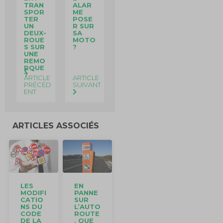
TRAN
ALAR
SPOR
ME
TER
POSE
UN
R SUR
DEUX-
SA
ROUE
MOTO
S SUR
?
UNE
REMO
RQUE
?
ARTICLE
ARTICLE
PRÉCÉD
SUIVANT
ENT
ARTICLES ASSOCIÉS
LES
EN
MODIFI
PANNE
CATIO
SUR
NS DU
L’AUTO
CODE
ROUTE
DE LA
, QUE