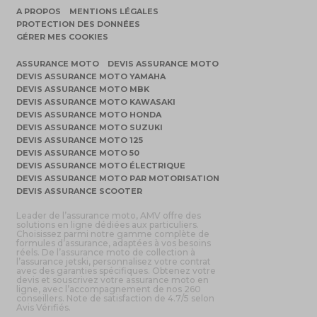
A PROPOS
MENTIONS LÉGALES
PROTECTION DES DONNÉES
GÉRER MES COOKIES
ASSURANCE MOTO
DEVIS ASSURANCE MOTO
DEVIS ASSURANCE MOTO YAMAHA
DEVIS ASSURANCE MOTO MBK
DEVIS ASSURANCE MOTO KAWASAKI
DEVIS ASSURANCE MOTO HONDA
DEVIS ASSURANCE MOTO SUZUKI
DEVIS ASSURANCE MOTO 125
DEVIS ASSURANCE MOTO 50
DEVIS ASSURANCE MOTO ÉLECTRIQUE
DEVIS ASSURANCE MOTO PAR MOTORISATION
DEVIS ASSURANCE SCOOTER
Leader de l’assurance moto, AMV offre des
solutions en ligne dédiées aux particuliers.
Choisissez parmi notre gamme complète de
formules d’assurance, adaptées à vos besoins
réels. De l’assurance moto de collection à
l’assurance jetski, personnalisez votre contrat
avec des garanties spécifiques. Obtenez votre
devis et souscrivez votre assurance moto en
ligne, avec l’accompagnement de nos 260
conseillers. Note de satisfaction de 4.7/5 selon
Avis Vérifiés.