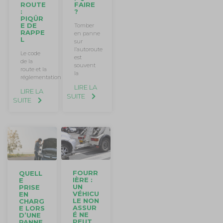
ROUTE
FAIRE
:
?
PIQÛR
E DE
Tomber
RAPPE
en panne
L
sur
l’autoroute
Le code
est
de la
souvent
route et la
la
réglementation
LIRE LA
LIRE LA
SUITE
SUITE
FOURR
QUELL
IÈRE :
E
UN
PRISE
VÉHICU
EN
LE NON
CHARG
ASSUR
E LORS
É NE
D’UNE
PEUT
PANNE