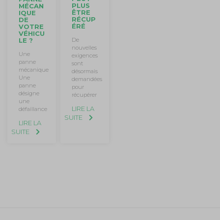
PLUS
MÉCAN
ÊTRE
IQUE
RÉCUP
DE
ÉRÉ
VOTRE
VÉHICU
LE ?
De
nouvelles
Une
exigences
panne
sont
mécanique
désormais
Une
demandées
panne
pour
désigne
récupérer
une
LIRE LA
défaillance
SUITE
LIRE LA
SUITE