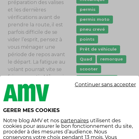
préparation des valises
et les dernières
permis
vérifications avant de
permis moto
prendre la route, il est
pneu crevé
parfois difficile de se
vider l’esprit, pensez à
points
vous ménager une
Prêt de véhicule
période de repos avant
Quad
remorque
le départ. La fatigue au
volant pourrait vite se
scooter
faire ressentir. Même si
stationnement
vous partez en forme,
Continuer sans accepter
sécurité
rien ne vous dispense
de petites pauses, à
sécurité routière
prendre environ toutes
Tarifs
vol
GERER MES COOKIES
les deux heures.
Équipement
Notre
blog AMV
et nos
partenaires
utilisent des
cookies pour assurer le bon fonctionnement du site,
économies
ADAPTER SA CONDUITE
procéder à des mesures d’audience. Nous
conservons votre choix pendant 13 mois. Vous
équipement voiture