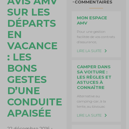
AVIS AMV
COMMENTAIRES
SUR LES
MON ESPACE
DÉPARTS
AMV
EN
Pour une gestion
facilitée de vos contrats
d’assurance,
VACANCE
LIRE LA SUITE
: LES
BONS
CAMPER DANS
SA VOITURE :
GESTES
LES RÈGLES ET
ASTUCES À
CONNAÎTRE
D’UNE
Alternative au
CONDUITE
camping-car, à la
tente, au bivouac
APAISÉE
LIRE LA SUITE
22 décembre 2016