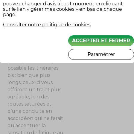
Adaptez votre
pouvez changer d’avis à tout moment en cliquant
sur le lien « gérer mes cookies » en bas de chaque
conduite, aussi bien aux
page.
conditions
Consulter notre politique de cookies
météorologiques
SUIVEZ-NOUS
qu’aux conditions de
circulation. En cas de
ACCEPTER ET FERMER
toutes saturées et de
bouchon, essayez de
Paramétrer
privilégier autant que
possible les itinéraires
bis : bien que plus
longs, ceux-ci vous
offriront un trajet plus
agréable, loin des
routes saturées et
d’une conduite en
accordéon qui ne ferait
qu’accentuer la
sensation de fatigue au