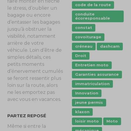
faire monter en flèche
code de la route
le stress, d’oublier un
conduite
bagage ou encore
écoresponsable
d’entasser les bagages
constat
jusqu’à obstruer la
visibilité, notamment
covoiturage
arrière de votre
créneau
dashcam
véhicule. Loin d’être de
Droit
simples détails, ces
petits moments
Entretien moto
d’énervement cumulés
Garanties assurance
se feront ressentir plus
immatriculation
loin sur la route, alors
ne les emportez pas
Innovation
avec vous en vacances.
jeune permis
klaxon
PARTEZ REPOSÉ
loisir moto
Moto
Même si entre la
mécanique