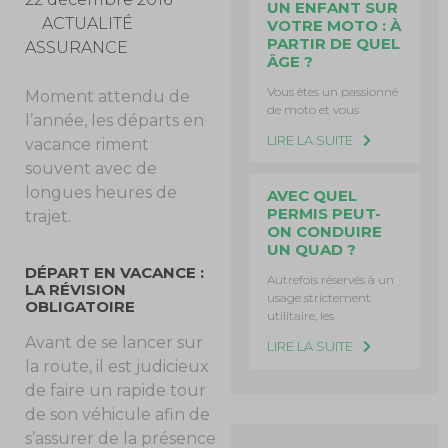
UN ENFANT SUR
ACTUALITÉ
VOTRE MOTO : À
PARTIR DE QUEL
ASSURANCE
ÂGE ?
Vous êtes un passionné
Moment attendu de
de moto et vous
l’année, les départs en
LIRE LA SUITE
vacance riment
souvent avec de
longues heures de
AVEC QUEL
PERMIS PEUT-
trajet.
ON CONDUIRE
UN QUAD ?
DÉPART EN VACANCE :
Autrefois réservés à un
LA RÉVISION
usage strictement
OBLIGATOIRE
utilitaire, les
Avant de se lancer sur
LIRE LA SUITE
la route, il est judicieux
de faire un rapide tour
de son véhicule afin de
s’assurer de la présence