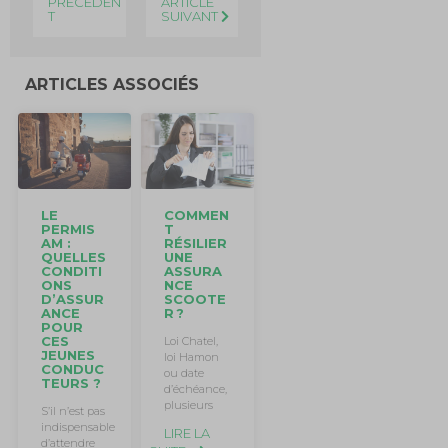
PRÉCÉDEN
ARTICLE
T
SUIVANT
ARTICLES ASSOCIÉS
LE
COMMEN
PERMIS
T
AM :
RÉSILIER
QUELLES
UNE
CONDITI
ASSURA
ONS
NCE
D’ASSUR
SCOOTE
ANCE
R ?
POUR
CES
Loi Chatel,
JEUNES
loi Hamon
CONDUC
ou date
TEURS ?
d’échéance,
plusieurs
S’il n’est pas
indispensable
LIRE LA
d’attendre