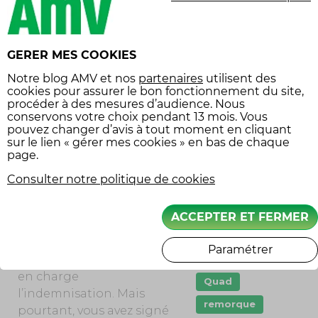
immatriculation
sont constatés à la fin du
bail, vous devrez les
Innovation
prendre en charge
jeune permis
GERER MES COOKIES
financièrement. Mieux
klaxon
vaut donc être assuré
Notre
blog AMV
et nos
partenaires
utilisent des
cookies pour assurer le bon fonctionnement du site,
pour tous les risques,
loisir moto
procéder à des mesures d’audience. Nous
même les accidents sans
conservons votre choix pendant 13 mois. Vous
Moto
tiers !
pouvez changer d’avis à tout moment en cliquant
sur le lien « gérer mes cookies » en bas de chaque
mécanique
page.
De plus, un autre risque
permis
doit être prévu : la
Consulter notre politique de cookies
permis moto
disparition du véhicule.
En effet, si un sinistre
pneu crevé
ACCEPTER ET FERMER
détruit totalement la
points
voiture ou si elle est volée,
Paramétrer
Prêt de véhicule
le contrat auto va prendre
en charge
Quad
l’indemnisation. Mais
remorque
pourtant, vous avez signé