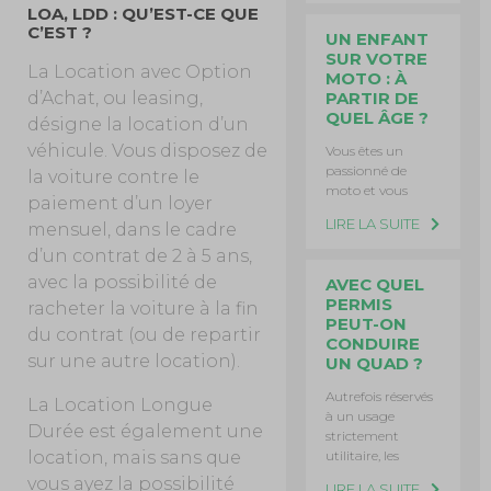
LOA, LDD : QU’EST-CE QUE
C’EST ?
UN ENFANT
SUR VOTRE
La Location avec Option
MOTO : À
PARTIR DE
d’Achat, ou leasing,
QUEL ÂGE ?
désigne la location d’un
véhicule. Vous disposez de
Vous êtes un
passionné de
la voiture contre le
moto et vous
paiement d’un loyer
LIRE LA SUITE
mensuel, dans le cadre
d’un contrat de 2 à 5 ans,
avec la possibilité de
AVEC QUEL
PERMIS
racheter la voiture à la fin
PEUT-ON
du contrat (ou de repartir
CONDUIRE
sur une autre location).
UN QUAD ?
Autrefois réservés
La Location Longue
à un usage
Durée est également une
strictement
utilitaire, les
location, mais sans que
vous ayez la possibilité
LIRE LA SUITE