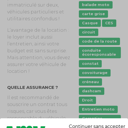
balade moto
immatriculé sur deux,
véhicules particuliers et
carte grise
utilitaires confondus !
Casque
CES
L’avantage de la location :
circuit
le loyer inclut aussi
code de la route
l’entretien, ainsi votre
conduite
budget est sans surprise.
écoresponsable
Mais attention, vous devez
constat
assurer votre véhicule de
location !
covoiturage
créneau
QUELLE ASSURANCE ?
dashcam
Il est recommandé de
Droit
souscrire un contrat tous
Entretien moto
risques, car vous êtes
responsable du véhicule.
Garanties
assurance
Si des dégâts matériels
Continuer sans accepter