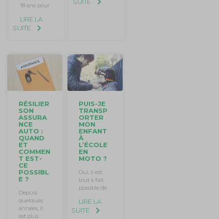
SUITE
18 ans pour
LIRE LA
SUITE
RÉSILIER
PUIS-JE
SON
TRANSP
ASSURA
ORTER
NCE
MON
AUTO :
ENFANT
QUAND
À
ET
L’ÉCOLE
COMMEN
EN
T EST-
MOTO ?
CE
POSSIBL
Oui, il est
E ?
tout à fait
possible de
Depuis
quelques
LIRE LA
années, il
SUITE
est plus