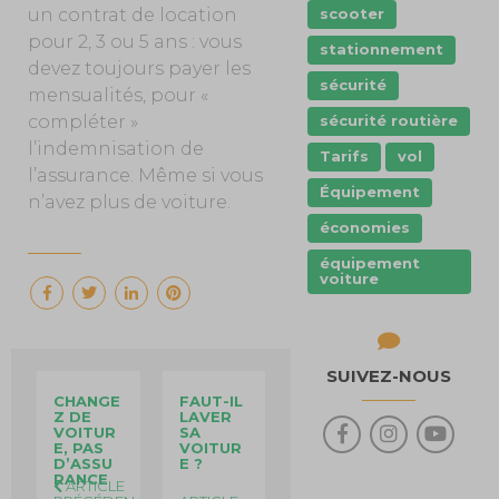
scooter
un contrat de location
pour 2, 3 ou 5 ans : vous
stationnement
devez toujours payer les
sécurité
mensualités, pour «
sécurité routière
compléter »
l’indemnisation de
Tarifs
vol
l’assurance. Même si vous
Équipement
n’avez plus de voiture.
économies
équipement
voiture
SUIVEZ-NOUS
CHANGE
FAUT-IL
Z DE
LAVER
VOITUR
SA
E, PAS
VOITUR
D’ASSU
E ?
RANCE
ARTICLE