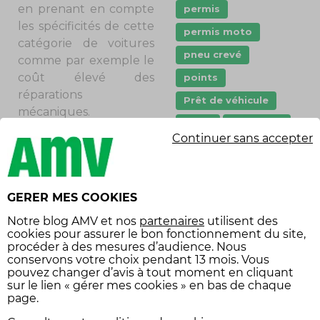
en prenant en compte
permis
les spécificités de cette
permis moto
catégorie de voitures
pneu crevé
comme par exemple le
coût élevé des
points
réparations
Prêt de véhicule
mécaniques.
Quad
remorque
Continuer sans accepter
scooter
DES GARANTIES POUR
LE CONDUCTEUR
stationnement
Pour vous amuser avec
sécurité
GERER MES COOKIES
votre véhicule sur les
sécurité routière
Notre
blog AMV
et nos
partenaires
utilisent des
chemins de terre en
cookies pour assurer le bon fonctionnement du site,
Tarifs
vol
toute sérénité, il peut
procéder à des mesures d’audience. Nous
être judicieux de
conservons votre choix pendant 13 mois. Vous
Équipement
pouvez changer d’avis à tout moment en cliquant
souscrire des
économies
sur le lien « gérer mes cookies » en bas de chaque
extensions d’assurance,
page.
équipement voiture
aussi bien pour les