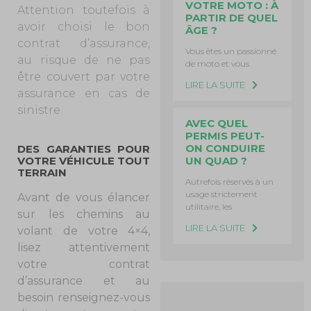
VOTRE MOTO : À
Attention toutefois à
PARTIR DE QUEL
avoir choisi le bon
ÂGE ?
contrat d’assurance,
Vous êtes un passionné
au risque de ne pas
de moto et vous
être couvert par votre
LIRE LA SUITE
assurance en cas de
sinistre.
AVEC QUEL
PERMIS PEUT-
ON CONDUIRE
DES GARANTIES POUR
UN QUAD ?
VOTRE VÉHICULE TOUT
TERRAIN
Autrefois réservés à un
usage strictement
Avant de vous élancer
utilitaire, les
sur les chemins au
LIRE LA SUITE
volant de votre 4×4,
lisez attentivement
votre contrat
d’assurance et au
besoin renseignez-vous