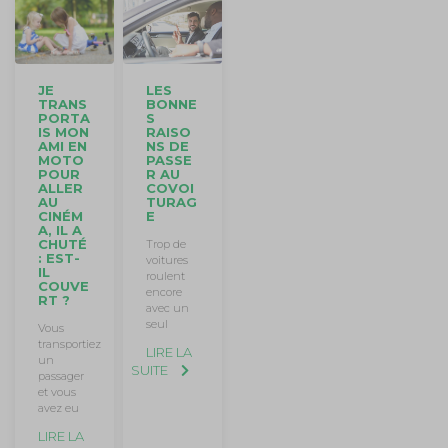
JE
LES
TRANS
BONNE
PORTA
S
IS MON
RAISO
AMI EN
NS DE
MOTO
PASSE
POUR
R AU
ALLER
COVOI
AU
TURAG
CINÉM
E
A, IL A
CHUTÉ
Trop de
: EST-
voitures
IL
roulent
COUVE
encore
RT ?
avec un
seul
Vous
transportiez
LIRE LA
un
SUITE
passager
et vous
avez eu
LIRE LA