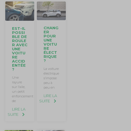
CHANG
EST-IL
ER
POSSI
POUR
BLE DE
UNE
ROULE
VOITU
R AVEC
RE
UNE
ÉLECT
VOITU
RIQUE
RE
?
ACCID
ENTÉE
La voiture
?
électrique
Une
s’impose
rayure
peu à
sur l’aile,
peu en
un petit
LIRE LA
enfoncement
SUITE
de
LIRE LA
SUITE