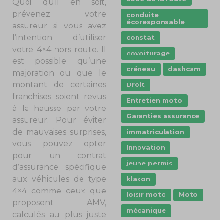
Quoi qu’il en soit,
prévenez votre
conduite
écoresponsable
assureur si vous avez
l’intention d’utiliser
constat
votre 4×4 hors route. Il
covoiturage
est possible qu’une
créneau
dashcam
majoration ou que le
montant de certaines
Droit
franchises soient revus
Entretien moto
à la hausse par votre
Garanties assurance
assureur. Pour éviter
de mauvaises surprises,
immatriculation
vous pouvez opter
Innovation
pour un contrat
jeune permis
d’assurance spécifique
aux véhicules de type
klaxon
4×4 comme ceux que
loisir moto
Moto
proposent AMV,
mécanique
calculés au plus juste