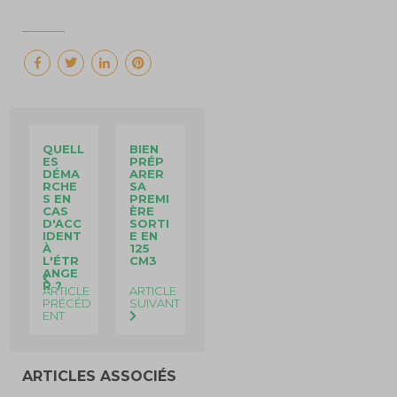
QUELL
BIEN
ES
PRÉP
DÉMA
ARER
RCHE
SA
S EN
PREMI
CAS
ÈRE
D'ACC
SORTI
IDENT
E EN
À
125
L'ÉTR
CM3
ANGE
R ?
ARTICLE
ARTICLE
PRÉCÉD
SUIVANT
ENT
ARTICLES ASSOCIÉS