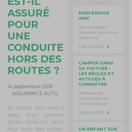
EST-IL
ASSURÉ
MON ESPACE
AMV
POUR
Pour une gestion
UNE
facilitée de vos contrats
d’assurance,
CONDUITE
LIRE LA SUITE
HORS DES
CAMPER DANS
ROUTES ?
SA VOITURE :
LES RÈGLES ET
ASTUCES À
CONNAÎTRE
14 septembre 2016
Alternative au
ASSURANCE AUTO
camping-car, à la
tente, au bivouac
Au volant d’un 4×4, il
LIRE LA SUITE
peut être tentant
d’aller faire un petit
UN ENFANT SUR
tour hors des routes.