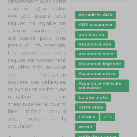
directement avec votre
assureur. Que votre
Actualités AMV
4×4 soit assuré tous
risques ne signifie en
AMV assurance
aucune manière qu’il
application
soit assuré pour une
Assurance 4x4
pratique tout-terrain.
Les assurances tous
Assurance auto
risques ne concernent
Assurance légende
en effet très souvent
Assurance moto
que l’utilisation
routière des véhicules,
Assurance véhicule
collection
et excluent de fait une
utilisation sur un
balade moto
chemin de terre, quand
carte grise
bien même celui-ci
Casque
CES
serait ouvert à la
circulation.
circuit
code de la route