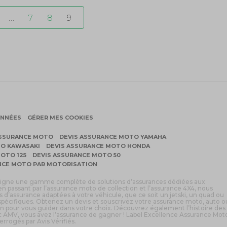
…
7
8
9
ONNÉES
GÉRER MES COOKIES
ASSURANCE MOTO
DEVIS ASSURANCE MOTO YAMAHA
TO KAWASAKI
DEVIS ASSURANCE MOTO HONDA
OTO 125
DEVIS ASSURANCE MOTO 50
NCE MOTO PAR MOTORISATION
n ligne une gamme complète de solutions d’assurances dédiées aux
, en passant par l’assurance moto de collection et l’assurance 4X4, nous
 d’assurance adaptées à votre véhicule, que ce soit un jetski, un quad ou
 spécifiques. Obtenez un devis et souscrivez votre assurance moto, auto o
tion pour vous guider dans votre choix. Découvrez également l’histoire des
 AMV, vous avez l’assurance de gagner ! Label Excellence Assurance Mot
errogés par Avis Vérifiés.