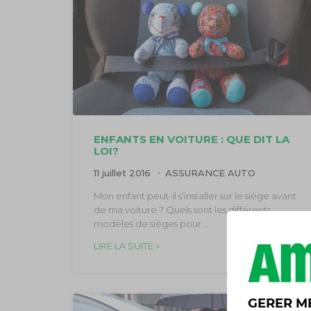
ENFANTS EN VOITURE : QUE DIT LA
LOI?
11 juillet 2016
ASSURANCE AUTO
Mon enfant peut-il s’installer sur le siège avant
de ma voiture ? Quels sont les différents
modèles de sièges pour …
LIRE LA SUITE »
GERER M