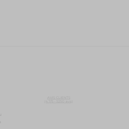
AVIS CLIENTS
(4.7/5 - 5250 avis)
u
o