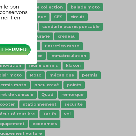
r le bon
ssurance véhicule collection
balade moto
 conservons
arte grise
Casque
CES
circuit
oment en
ode de la route
conduite écoresponsable
onstat
covoiturage
créneau
dashcam
Droit
Entretien moto
ET FERMER
aranties assurance
immatriculation
nnovation
jeune permis
klaxon
oisir moto
Moto
mécanique
permis
ermis moto
pneu crevé
points
rêt de véhicule
Quad
remorque
cooter
stationnement
sécurité
écurité routière
Tarifs
vol
Équipement
économies
quipement voiture