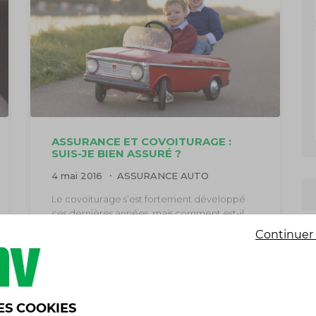
ASSURANCE ET COVOITURAGE :
SUIS-JE BIEN ASSURÉ ?
4 mai 2016
ASSURANCE AUTO
Le covoiturage s’est fortement développé
ces dernières années, mais comment est-il
pris en charge par votre assureur ? Le
Continuer 
covoiturage, légalement …
A
LIRE LA SUITE »
a
A
ES COOKIES
A