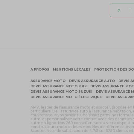
«
1
A PROPOS
MENTIONS LÉGALES
PROTECTION DES D
ASSURANCE MOTO
DEVIS ASSURANCE AUTO
DEVIS 
DEVIS ASSURANCE MOTO MBK
DEVIS ASSURANCE MO
DEVIS ASSURANCE MOTO SUZUKI
DEVIS ASSURANCE M
DEVIS ASSURANCE MOTO ÉLECTRIQUE
DEVIS ASSURA
AMV, leader de l’assurance moto et scooter, propose e
particuliers. De l’assurance auto à l’assurance habitation
couvrons tous vos besoins. Choisissez parmi nos formules
autre, et personnalisez votre contrat avec des garanties
autre en ligne. Nos 260 conseillers sont à votre disposi
constructeurs moto et leurs modèles de référence. Avec
Scooter. Note de satisfaction de 4.7/5 sur 5250 clients int