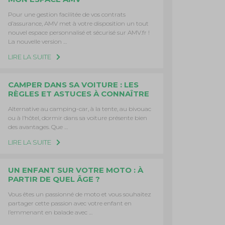
Pour une gestion facilitée de vos contrats
d’assurance, AMV met à votre disposition un tout
nouvel espace personnalisé et sécurisé sur AMV.fr !
La nouvelle version …
LIRE LA SUITE
CAMPER DANS SA VOITURE : LES
RÈGLES ET ASTUCES À CONNAÎTRE
Alternative au camping-car, à la tente, au bivouac
ou à l’hôtel, dormir dans sa voiture présente bien
des avantages. Que …
LIRE LA SUITE
UN ENFANT SUR VOTRE MOTO : À
PARTIR DE QUEL ÂGE ?
Vous êtes un passionné de moto et vous souhaitez
partager cette passion avec votre enfant en
l’emmenant en balade avec …