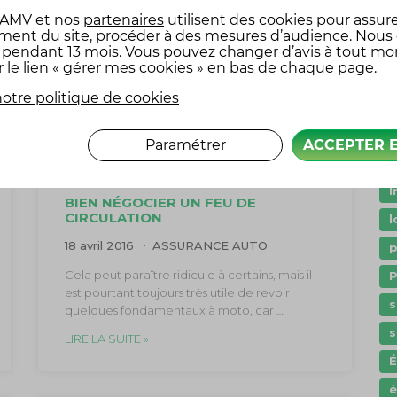
 AMV
et nos
partenaires
utilisent des cookies pour assure
A
ment du site, procéder à des mesures d’audience. Nous
c
x pendant 13 mois. Vous pouvez changer d’avis à tout m
r le lien « gérer mes cookies » en bas de chaque page.
c
otre politique de cookies
c
Paramétrer
ACCEPTER 
G
I
BIEN NÉGOCIER UN FEU DE
CIRCULATION
l
18 avril 2016
ASSURANCE AUTO
p
Cela peut paraître ridicule à certains, mais il
P
est pourtant toujours très utile de revoir
s
quelques fondamentaux à moto, car …
s
LIRE LA SUITE »
é