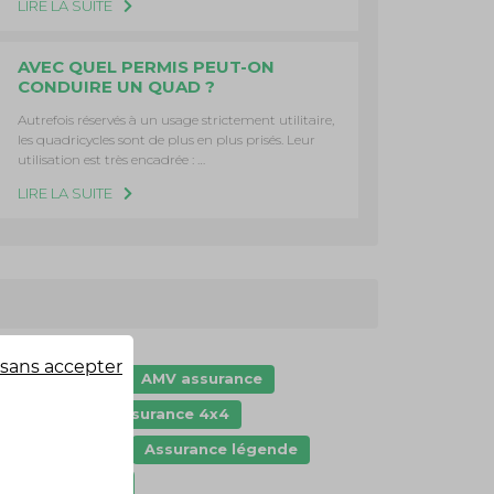
LIRE LA SUITE
AVEC QUEL PERMIS PEUT-ON
CONDUIRE UN QUAD ?
Autrefois réservés à un usage strictement utilitaire,
les quadricycles sont de plus en plus prisés. Leur
utilisation est très encadrée : …
LIRE LA SUITE
sans accepter
ctualités AMV
AMV assurance
pplication
Assurance 4x4
ssurance auto
Assurance légende
ssurance moto