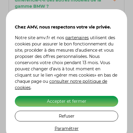
différencie-t-il des autres modèles de la
gamme BMW ?
Contrairement aux autres modèles de la
gamme BMW qui privilégient souvent la
technologie et la performance, le Scrambler
Chez AMV, nous respectons votre vie privée.
Nine-T mise davantage sur l'émotion et le
plaisir de conduite, avec une approche plus
Notre site
amv.fr
et nos
partenaires
utilisent des
simple et authentique, idéale pour les
cookies pour assurer le bon fonctionnement du
aventuriers en quête de liberté sur la route.
site, procéder à des mesures d’audience et vous
proposer des offres personnalisées. Nous
conservons votre choix pendant 13 mois. Vous
pouvez changer d’avis à tout moment en
Quelle assurance moto choisir ?
cliquant sur le lien «gérer mes cookies» en bas de
Pour choisir avec soin votre assurance moto, il
chaque page ou
consulter notre politique de
est primordial de comparer les tarifs, les
cookies
.
garanties et les franchises proposées. AMV,
assureur spécialisé dans le domaine de la moto,
Accepter et fermer
est une option à prendre en sérieuse
considération. Fort de son expertise, AMV offre
des solutions adaptées aux besoins spécifiques
Refuser
des motards, assurant ainsi une couverture
complète et fiable pour leurs deux-roues. Grâce
Paramétrer