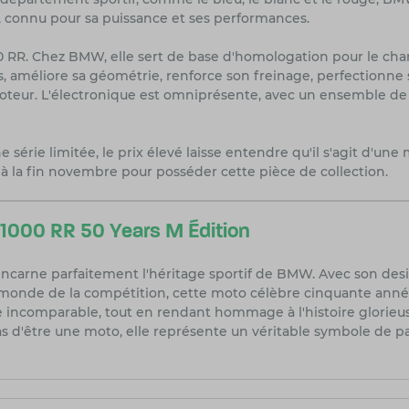
 connu pour sa puissance et ses performances.
0 RR. Chez BMW, elle sert de base d'homologation pour le c
ids, améliore sa géométrie, renforce son freinage, perfectionn
oteur. L'électronique est omniprésente, avec un ensemble d
 série limitée, le prix élevé laisse entendre qu'il s'agit d'une
la fin novembre pour posséder cette pièce de collection.
1000 RR 50 Years M Édition
incarne parfaitement l'héritage sportif de BMW. Avec son desi
 monde de la compétition, cette moto célèbre cinquante années
 incomparable, tout en rendant hommage à l'histoire glorieu
s d'être une moto, elle représente un véritable symbole de p