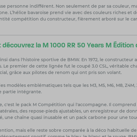
isse personne indifférent. Non seulement de par sa couleur, 
ne. L’hélice bavaroise prend vie avec des couleurs riches et
entité compétition du constructeur, fièrement arboré sur le c
if : découvrez la M 1000 RR 50 Years M Éditi
nsi dans l'histoire sportive de BMW. En 1972, le constructeur 
Le premier de cette lignée fut le coupé 3.0 CSL, véritable cha
l, grâce aux pilotes de renom qui ont pris son volant.
des modèles emblématiques tels que les M3, M5, M6, M8, Z4M, 
e partie intégrante.
ale, c'est le pack M Compétition qui l'accompagne. Il compre
latérales, des repose-pieds ajustables, un enregistreur de don
llégé, une chaîne quasi inusable et un pack carbone pour une t
attention, mais elle reste sobre comparée à la déco habituelle
 département sportif, comme le bleu, le blanc et le rouge, BMW