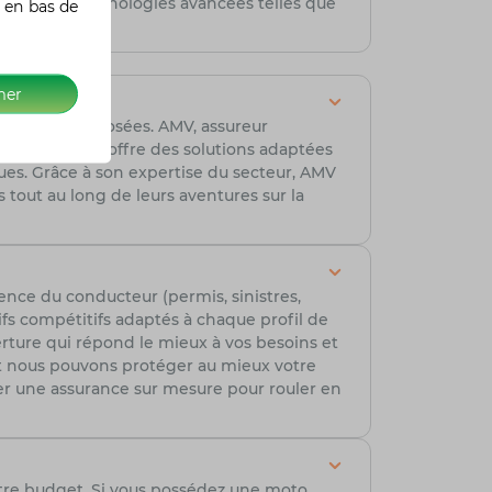
titude de technologies avancées telles que
 en bas de
e.
mer
franchises proposées. AMV, assureur
xpertise, AMV offre des solutions adaptées
ues. Grâce à son expertise du secteur, AMV
s tout au long de leurs aventures sur la
ence du conducteur (permis, sinistres,
ifs compétitifs adaptés à chaque profil de
erture qui répond le mieux à vos besoins et
t nous pouvons protéger au mieux votre
r une assurance sur mesure pour rouler en
tre budget. Si vous possédez une moto