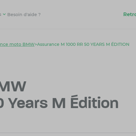
Retr
s
Besoin d'aide ?
ance moto BMW
>
Assurance M 1000 RR 50 YEARS M ÉDITION
BMW
 Years M Édition