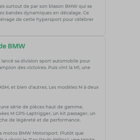
mais surtout de par son blason BMW qui se
 des bandes dynamiques en décalage. Ce
arénage de cette hypersport pour célébrer
on de BMW
a lancé sa division sport automobile pour
mpion des victoires. Puis vint la M1, une
X5M, et bien d'autres. Les modèles M à deux
nd une série de pièces haut de gamme,
nées M GPS-Laptrigger, un kit passager, un
ouche de légèreté et de performance.
 des motos BMW Motorsport. Plutôt que
 a choisi le "Sao Paulo Yellow", une teinte