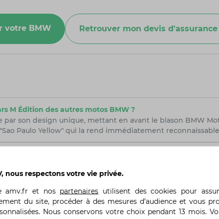
ur votre BMW
Retrouver mon devis d'assuran
ears M Édition des autres motos BMW ?
ue par son design unique, mettant en avant le blason BMW Mo
o "Sao Paulo Yellow" qui la rend immédiatement reconnaissable
Years M Èdition ne reprend-elle pas les couleurs traditionne
du département sportif de BMW, telles que le bleu, le blanc et
 nous respectons votre vie privée.
ésente sur le coupé M4 Compétition, pour un look distinctif et
te
amv.fr
et nos
partenaires
utilisent des cookies pour assu
000 RR 50 Years M Édition si spéciale en termes de performan
ement du site, procéder à des mesures d’audience et vous pr
e du pack M Compétition, comprenant des pièces haut de gamme
rsonnalisées. Nous conservons votre choix pendant 13 mois. V