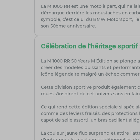
La M 1000 RR est une moto à part, qui ne la
démarque derrière les moustaches en carbo
symbole, c’est celui du BMW Motorsport, l’
son 50ème anniversaire.
Célébration de l'héritage sport
La M 1000 RR 50 Years M Édition se plonge ai
créer des modèles puissants et performants. 
icône légendaire malgré un échec commercia
Cette division sportive produit également 
roues s'inspirent de cet univers sans en fair
Ce qui rend cette édition spéciale si spéci
comme des leviers fraisés, des protections 
capot de selle assorti, un bras oscillant a
La couleur jaune fluo surprend et attire l'
d'opter pour les couleurs traditionnelles du