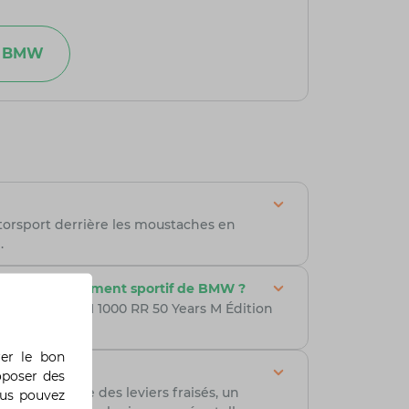
ce BMW
torsport derrière les moustaches en
.
lles du département sportif de BMW ?
 le rouge, la M 1000 RR 50 Years M Édition
 moderne.
rer le bon
ces ?
oposer des
 telles que des leviers fraisés, un
ous pouvez