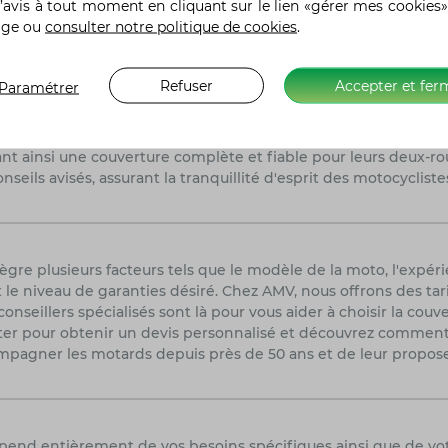
un bras oscillant allégé et un pack carbone, ainsi qu'une mul
’avis à tout moment en cliquant sur le lien «gérer mes cookies»
nch Control, garantissant des performances de pointe sur la pist
age ou
consulter notre politique de cookies
.
Refuser
Accepter et fer
Paramétrer
 il est primordial de comparer les tarifs, les garanties et les 
une option à prendre en sérieuse considération. Fort de son e
nt ainsi une couverture complète et fiable pour leurs deux-ro
nseils avisés, assurant la tranquillité d'esprit des motocycliste
re plusieurs facteurs tels que le modèle de la moto, l'expéri
 le niveau de garanties désiré. Chez AMV, nous offrons des tar
seillers spécialisés sont là pour vous aider à choisir la couv
acter pour obtenir un devis personnalisé et découvrez commen
pagner les motards depuis près de 50 ans et de leur propose
épend entièrement de vos besoins spécifiques ainsi que de vo