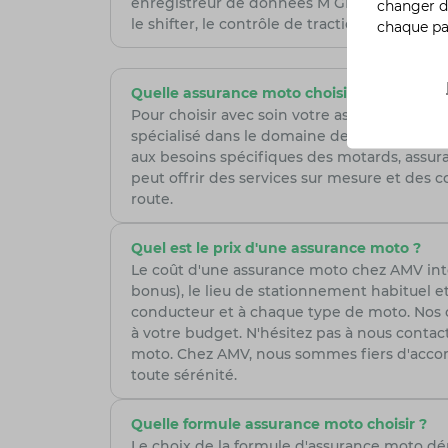
enregistreur de données M GPS-Laptrigger, 
changer d
le shifter, le contrôle de traction et le Lau
chaque p
Quelle assurance moto choisir ?
Pour choisir avec soin votre assurance moto,
spécialisé dans le domaine de la moto, est 
aux besoins spécifiques des motards, assura
peut offrir des services sur mesure et des co
route.
Quel est le prix d'une assurance moto ?
Le coût d'une assurance moto chez AMV intèg
bonus), le lieu de stationnement habituel et
conducteur et à chaque type de moto. Nos con
à votre budget. N'hésitez pas à nous cont
moto. Chez AMV, nous sommes fiers d'accom
toute sérénité.
Quelle formule assurance moto choisir ?
Le choix de la formule d'assurance moto d