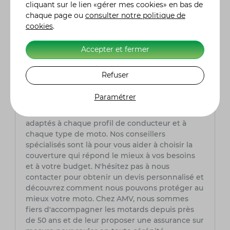
assurant la tranquillité d'esprit des
cliquant sur le lien «gérer mes cookies» en bas de
motocyclistes tout au long de leurs aventures
chaque page ou
consulter notre politique de
sur la route.
cookies
.
Quel est le prix d'une assurance moto ?
Accepter et fermer
Le coût d'une assurance moto chez AMV
intègre plusieurs facteurs tels que le modèle de
Refuser
la moto, l'expérience du conducteur (permis,
sinistres, bonus), le lieu de stationnement
Paramétrer
habituel et le niveau de garanties désiré. Chez
AMV, nous offrons des tarifs compétitifs
adaptés à chaque profil de conducteur et à
chaque type de moto. Nos conseillers
spécialisés sont là pour vous aider à choisir la
couverture qui répond le mieux à vos besoins
et à votre budget. N'hésitez pas à nous
contacter pour obtenir un devis personnalisé et
découvrez comment nous pouvons protéger au
mieux votre moto. Chez AMV, nous sommes
fiers d'accompagner les motards depuis près
de 50 ans et de leur proposer une assurance sur