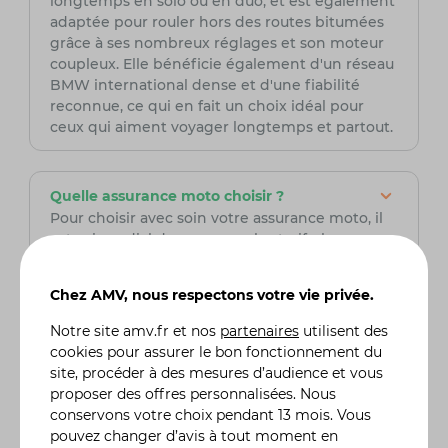
longtemps en solo ou en duo, et est également
adaptée pour rouler hors des routes bitumées
grâce à ses nombreux réglages et son moteur
coupleux. Elle bénéficie également d'un réseau
BMW international dense et d'une fiabilité
reconnue, ce qui en fait un choix idéal pour
ceux qui aiment voyager longtemps et partout.
Quelle assurance moto choisir ?
Pour choisir avec soin votre assurance moto, il
est primordial de comparer les tarifs, les
garanties et les franchises proposées. AMV,
assureur spécialisé dans le domaine de la moto,
Chez AMV, nous respectons votre vie privée.
est une option à prendre en sérieuse
considération. Fort de son expertise, AMV offre
Notre site
amv.fr
et nos
partenaires
utilisent des
des solutions adaptées aux besoins spécifiques
cookies pour assurer le bon fonctionnement du
des motards, assurant ainsi une couverture
site, procéder à des mesures d’audience et vous
complète et fiable pour leurs deux-roues. Grâce
proposer des offres personnalisées. Nous
à son expertise du secteur, AMV peut offrir des
conservons votre choix pendant 13 mois. Vous
services sur mesure et des conseils avisés,
pouvez changer d’avis à tout moment en